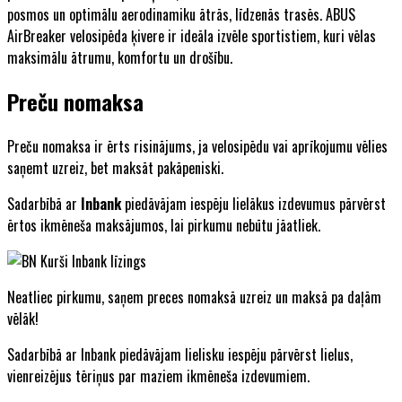
posmos un optimālu aerodinamiku ātrās, līdzenās trasēs. ABUS
AirBreaker velosipēda ķivere ir ideāla izvēle sportistiem, kuri vēlas
maksimālu ātrumu, komfortu un drošību.
Preču nomaksa
Preču nomaksa ir ērts risinājums, ja velosipēdu vai aprīkojumu vēlies
saņemt uzreiz, bet maksāt pakāpeniski.
Sadarbībā ar
Inbank
piedāvājam iespēju lielākus izdevumus pārvērst
ērtos ikmēneša maksājumos, lai pirkumu nebūtu jāatliek.
Neatliec pirkumu, saņem preces nomaksā uzreiz un maksā pa daļām
vēlāk!
Sadarbībā ar Inbank piedāvājam lielisku iespēju pārvērst lielus,
vienreizējus tēriņus par maziem ikmēneša izdevumiem.