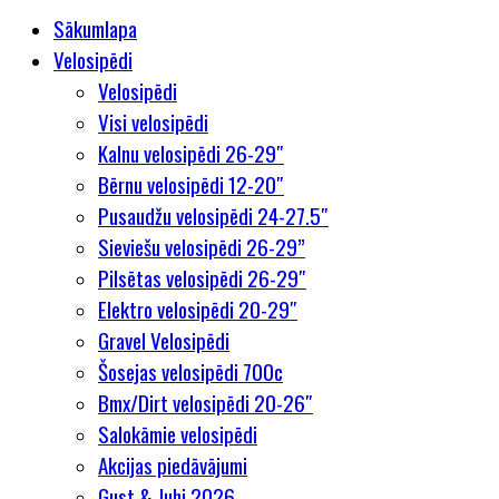
Sākumlapa
Velosipēdi
Velosipēdi
Visi velosipēdi
Kalnu velosipēdi 26-29″
Bērnu velosipēdi 12-20″
Pusaudžu velosipēdi 24-27.5″
Sieviešu velosipēdi 26-29”
Pilsētas velosipēdi 26-29″
Elektro velosipēdi 20-29″
Gravel Velosipēdi
Šosejas velosipēdi 700c
Bmx/Dirt velosipēdi 20-26″
Salokāmie velosipēdi
Akcijas piedāvājumi
Gust & Juhi 2026