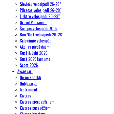
Sieviešu velosipēdi 26-29”
Pilsētas velosipēdi 26-29″
Elektro velosipēdi 20-29″
Gravel Velosipēdi
Šosejas velosipēdi 700c
Bmx/Dirt velosipēdi 20-26″
Salokāmie velosipēdi
Akcijas piedāvājumi
Gust & Juhi 2026
Gust 2026
Jaunums
Scott 2026
Aksesuāri
Bērnu sēdekļi
Dubļusargi
Instrumenti
Ķiveres
Ķiveres pieaugušajiem
Ķiveres pusaudžiem
Ķiveres bērniem