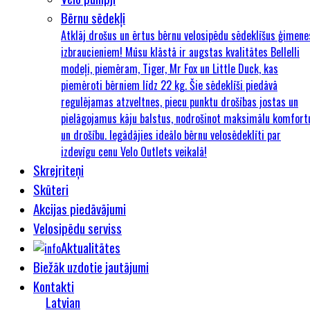
Bērnu sēdekļi
Atklāj drošus un ērtus bērnu velosipēdu sēdeklīšus ģimene
izbraucieniem! Mūsu klāstā ir augstas kvalitātes Bellelli
modeļi, piemēram, Tiger, Mr Fox un Little Duck, kas
piemēroti bērniem līdz 22 kg. Šie sēdeklīši piedāvā
regulējamas atzveltnes, piecu punktu drošības jostas un
pielāgojamus kāju balstus, nodrošinot maksimālu komfort
un drošību. Iegādājies ideālo bērnu velosēdeklīti par
izdevīgu cenu Velo Outlets veikalā!
Skrejriteņi
Skūteri
Akcijas piedāvājumi
Velosipēdu serviss
Aktualitātes
Biežāk uzdotie jautājumi
Kontakti
Latvian