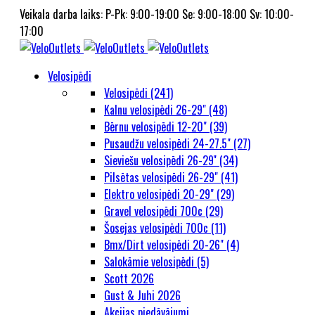
Veikala darba laiks: P-Pk: 9:00-19:00 Se: 9:00-18:00 Sv: 10:00-
17:00
Velosipēdi
Velosipēdi (241)
Kalnu velosipēdi 26-29" (48)
Bērnu velosipēdi 12-20" (39)
Pusaudžu velosipēdi 24-27.5" (27)
Sieviešu velosipēdi 26-29'' (34)
Pilsētas velosipēdi 26-29" (41)
Elektro velosipēdi 20-29" (29)
Gravel velosipēdi 700c (29)
Šosejas velosipēdi 700c (11)
Bmx/Dirt velosipēdi 20-26" (4)
Salokāmie velosipēdi (5)
Scott 2026
Gust & Juhi 2026
Akcijas piedāvājumi