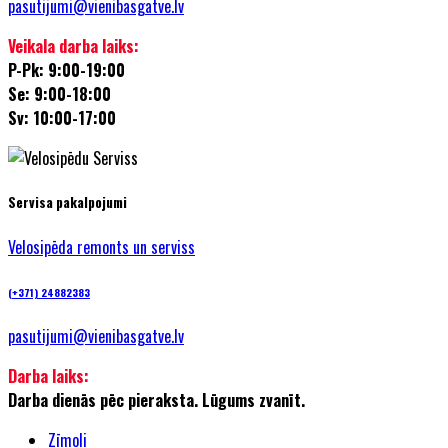
pasutijumi@vienibasgatve.lv
Veikala darba laiks:
P-Pk: 9:00-19:00
Se: 9:00-18:00
Sv: 10:00-17:00
Servisa pakalpojumi
Velosipēda remonts un serviss
(+371) 24882383
pasutijumi@vienibasgatve.lv
Darba laiks:
Darba dienās pēc pieraksta. Lūgums zvanīt.
Zīmoli