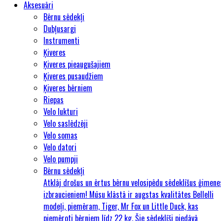
Aksesuāri
Bērnu sēdekļi
Dubļusargi
Instrumenti
Ķiveres
Ķiveres pieaugušajiem
Ķiveres pusaudžiem
Ķiveres bērniem
Riepas
Velo lukturi
Velo saslēdzēji
Velo somas
Velo datori
Velo pumpji
Bērnu sēdekļi
Atklāj drošus un ērtus bērnu velosipēdu sēdeklīšus ģimene
izbraucieniem! Mūsu klāstā ir augstas kvalitātes Bellelli
modeļi, piemēram, Tiger, Mr Fox un Little Duck, kas
piemēroti bērniem līdz 22 kg. Šie sēdeklīši piedāvā