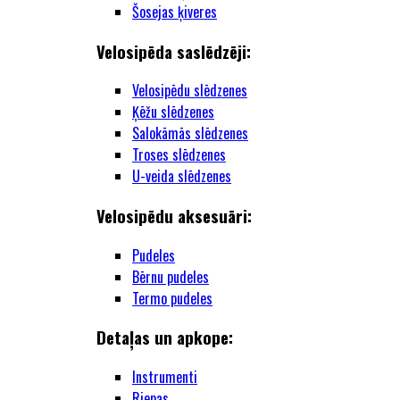
Šosejas ķiveres
Velosipēda saslēdzēji:
Velosipēdu slēdzenes
Ķēžu slēdzenes
Salokāmās slēdzenes
Troses slēdzenes
U-veida slēdzenes
Velosipēdu aksesuāri:
Pudeles
Bērnu pudeles
Termo pudeles
Detaļas un apkope:
Instrumenti
Riepas