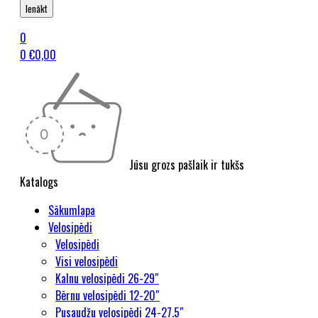
0
0
€
0,00
Jūsu grozs pašlaik ir tukšs
Katalogs
Sākumlapa
Velosipēdi
Velosipēdi
Visi velosipēdi
Kalnu velosipēdi 26-29″
Bērnu velosipēdi 12-20″
Pusaudžu velosipēdi 24-27.5″