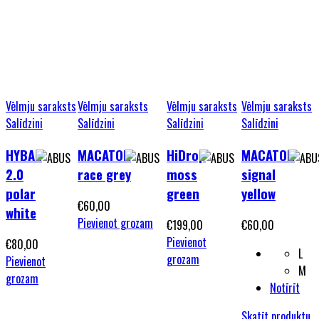
Vēlmju saraksts
Vēlmju saraksts
Vēlmju saraksts
Vēlmju saraksts
Salīdzini
Salīdzini
Salīdzini
Salīdzini
HYBAN
MACATOR
HiDrop
MACATOR
2.0
race grey
moss
signal
polar
green
yellow
€
60,00
white
Pievienot grozam
€
199,00
€
60,00
Pievienot
€
80,00
L
grozam
Pievienot
M
grozam
Notīrīt
Skatīt produktu