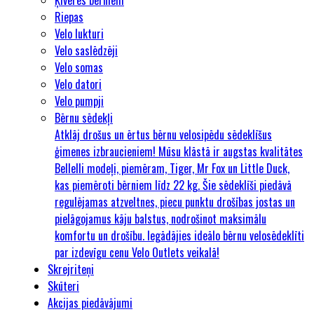
Riepas
Velo lukturi
Velo saslēdzēji
Velo somas
Velo datori
Velo pumpji
Bērnu sēdekļi
Atklāj drošus un ērtus bērnu velosipēdu sēdeklīšus
ģimenes izbraucieniem! Mūsu klāstā ir augstas kvalitātes
Bellelli modeļi, piemēram, Tiger, Mr Fox un Little Duck,
kas piemēroti bērniem līdz 22 kg. Šie sēdeklīši piedāvā
regulējamas atzveltnes, piecu punktu drošības jostas un
pielāgojamus kāju balstus, nodrošinot maksimālu
komfortu un drošību. Iegādājies ideālo bērnu velosēdeklīti
par izdevīgu cenu Velo Outlets veikalā!
Skrejriteņi
Skūteri
Akcijas piedāvājumi