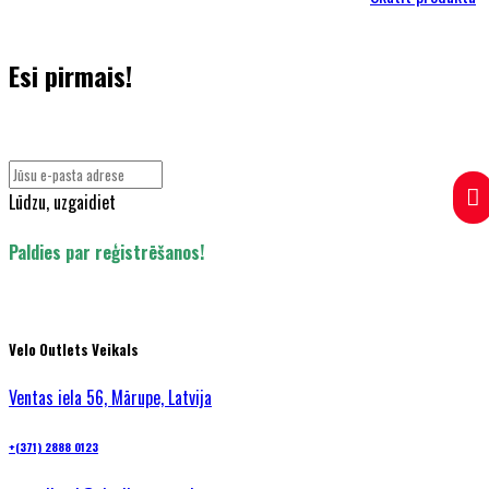
Esi pirmais!
Pieraksties jaunumiem un uzzini pirmais par īpašajiem piedāvājumiem.
Lūdzu, uzgaidiet
Paldies par reģistrēšanos!
Velo Outlets Veikals
Ventas iela 56, Mārupe, Latvija
+(371) 2888 0123