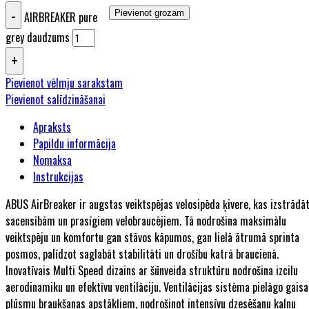
Pievienot grozam
AIRBREAKER pure
grey daudzums
Pievienot vēlmju sarakstam
Pievienot salīdzināšanai
Apraksts
Papildu informācija
Nomaksa
Instrukcijas
ABUS AirBreaker ir augstas veiktspējas velosipēda ķivere, kas izstrādā
sacensībām un prasīgiem velobraucējiem. Tā nodrošina maksimālu
veiktspēju un komfortu gan stāvos kāpumos, gan lielā ātrumā sprinta
posmos, palīdzot saglabāt stabilitāti un drošību katrā braucienā.
Inovatīvais Multi Speed dizains ar šūnveida struktūru nodrošina izcilu
aerodinamiku un efektīvu ventilāciju. Ventilācijas sistēma pielāgo gaisa
plūsmu braukšanas apstākļiem, nodrošinot intensīvu dzesēšanu kalnu