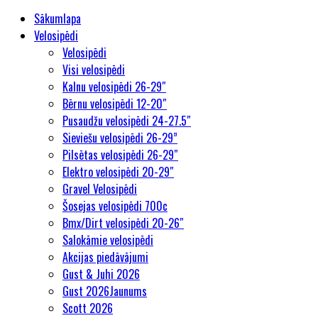
Sākumlapa
Velosipēdi
Velosipēdi
Visi velosipēdi
Kalnu velosipēdi 26-29″
Bērnu velosipēdi 12-20″
Pusaudžu velosipēdi 24-27.5″
Sieviešu velosipēdi 26-29”
Pilsētas velosipēdi 26-29″
Elektro velosipēdi 20-29″
Gravel Velosipēdi
Šosejas velosipēdi 700c
Bmx/Dirt velosipēdi 20-26″
Salokāmie velosipēdi
Akcijas piedāvājumi
Gust & Juhi 2026
Gust 2026
Jaunums
Scott 2026