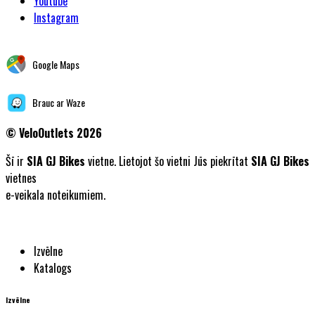
Youtube
Instagram
Google Maps
Brauc ar Waze
©
VeloOutlets 2026
Šī ir
SIA GJ Bikes
vietne. Lietojot šo vietni Jūs piekrītat
SIA GJ Bikes
vietnes
e-veikala noteikumiem.
Izvēlne
Katalogs
Izvēlne