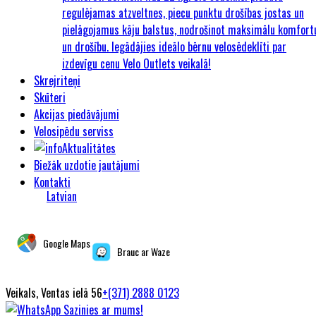
regulējamas atzveltnes, piecu punktu drošības jostas un
pielāgojamus kāju balstus, nodrošinot maksimālu komfort
un drošību. Iegādājies ideālo bērnu velosēdeklīti par
izdevīgu cenu Velo Outlets veikalā!
Skrejriteņi
Skūteri
Akcijas piedāvājumi
Velosipēdu serviss
Aktualitātes
Biežāk uzdotie jautājumi
Kontakti
Latvian
Google Maps
Brauc ar Waze
Veikals, Ventas ielā 56
+(371) 2888 0123
Sazinies ar mums!