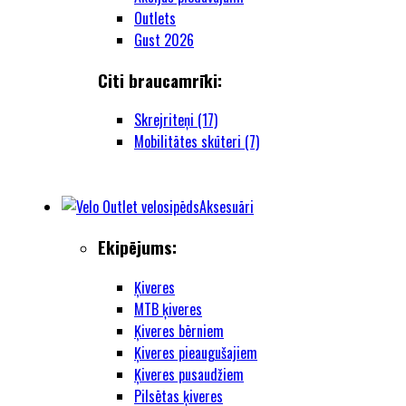
Outlets
Gust 2026
Citi braucamrīki:
Skrejriteņi (17)
Mobilitātes skūteri (7)
Aksesuāri
Ekipējums:
Ķiveres
MTB ķiveres
Ķiveres bērniem
Ķiveres pieaugušajiem
Ķiveres pusaudžiem
Pilsētas ķiveres