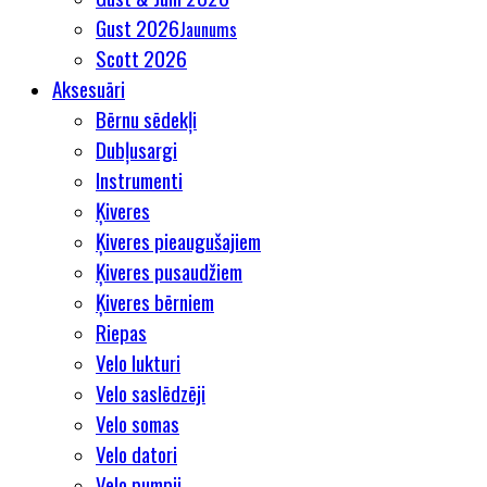
Gust 2026
Jaunums
Scott 2026
Aksesuāri
Bērnu sēdekļi
Dubļusargi
Instrumenti
Ķiveres
Ķiveres pieaugušajiem
Ķiveres pusaudžiem
Ķiveres bērniem
Riepas
Velo lukturi
Velo saslēdzēji
Velo somas
Velo datori
Velo pumpji