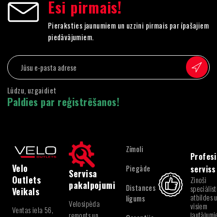
Esi pirmais!
Pieraksties jaunumiem un uzzini pirmais par īpašajiem
piedāvājumiem.
Lūdzu, uzgaidiet
Paldies par reģistrēšanos!
Zīmoli
Profesi
Velo
Piegāde
serviss
Servisa
Outlets
Zinoši
pakalpojumi
Distances
speciālist
Veikals
atbildes 
līgums
Velosipēda
visiem
Ventas iela 56,
jautājum
remonts un