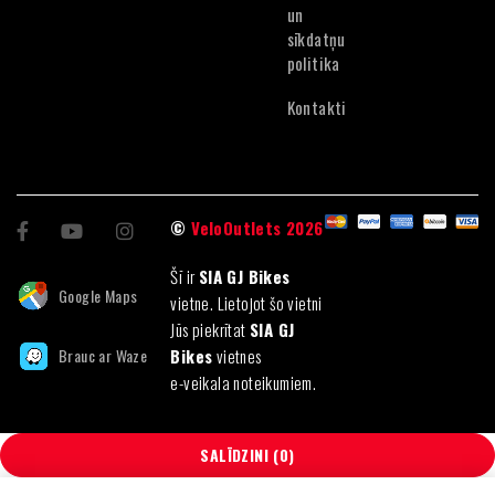
un
sīkdatņu
politika
Kontakti
©
VeloOutlets 2026
Šī ir
SIA GJ Bikes
Google Maps
vietne. Lietojot šo vietni
Jūs piekrītat
SIA GJ
Brauc ar Waze
Bikes
vietnes
e-veikala noteikumiem.
SALĪDZINI
(0)