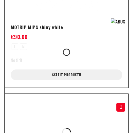
MOTRIP MIPS shiny white
€
90,00
L
M
Notīrīt
SKATĪT PRODUKTU