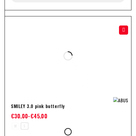
-33%
SMILEY 3.0 pink butterfly
€
30,00
-
€
45,00
M
S