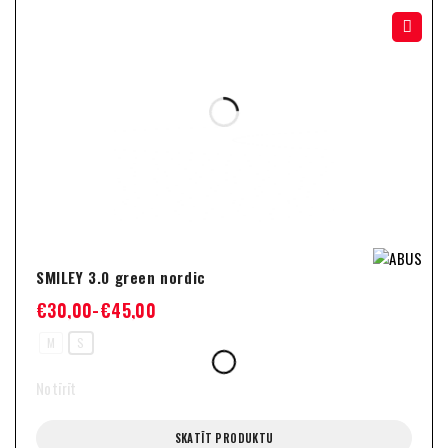
-33%
SMILEY 3.0 green nordic
€
30,00
-
€
45,00
M
S
Notīrīt
SKATĪT PRODUKTU