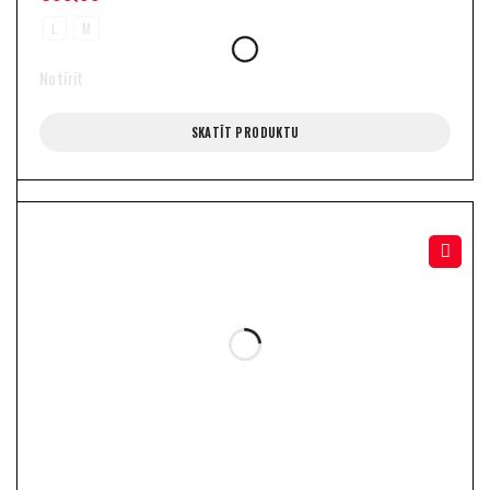
L
M
Notīrīt
SKATĪT PRODUKTU