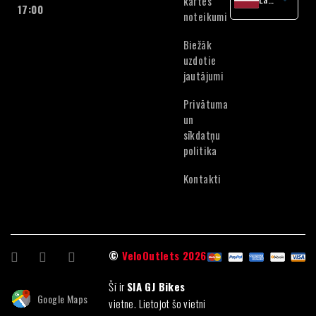
kartes
17:00
noteikumi
English
Lithuanian
Biežāk
Estonian
uzdotie
jautājumi
Privātuma
un
sīkdatņu
politika
Kontakti
©
VeloOutlets 2026
Šī ir
SIA GJ Bikes
Google Maps
vietne. Lietojot šo vietni