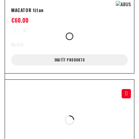
MACATOR titan
€
60,00
L
M
Notīrīt
SKATĪT PRODUKTU