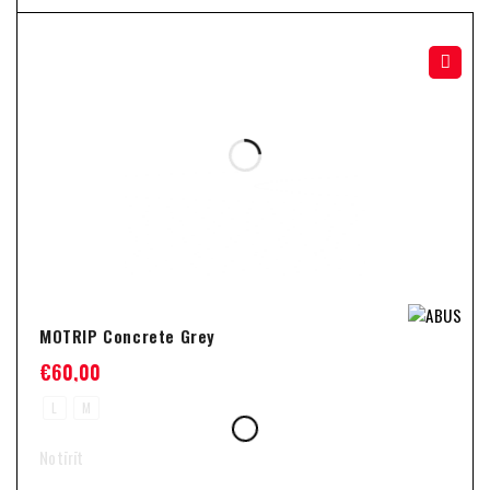
MOTRIP Concrete Grey
€
60,00
L
M
Notīrīt