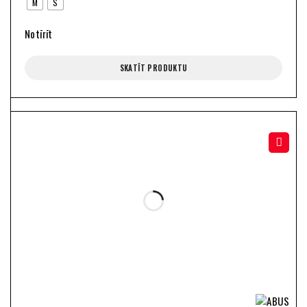
M
S
Notīrīt
SKATĪT PRODUKTU
-15%