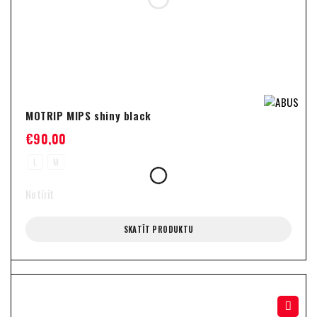
MOTRIP MIPS shiny black
€
90,00
L
M
Notīrīt
SKATĪT PRODUKTU