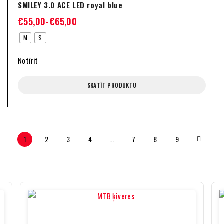
SMILEY 3.0 ACE LED royal blue
€
55,00
-
€
65,00
M
S
Notīrīt
SKATĪT PRODUKTU
1
2
3
4
...
7
8
9