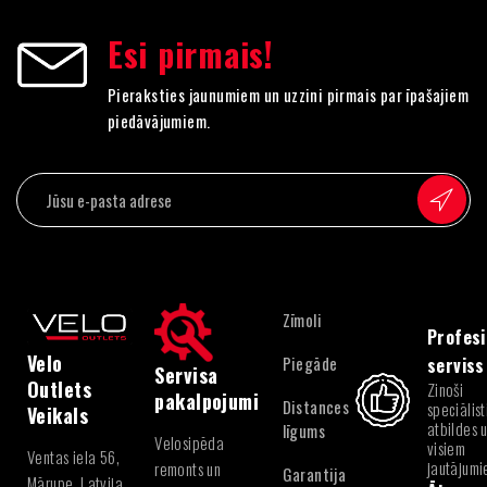
Esi pirmais!
Pieraksties jaunumiem un uzzini pirmais par īpašajiem
piedāvājumiem.
Zīmoli
Profesi
Velo
Piegāde
serviss
Servisa
Outlets
Zinoši
pakalpojumi
Distances
speciālist
Veikals
atbildes 
līgums
Velosipēda
visiem
Ventas iela 56,
jautājum
remonts un
Garantija
Mārupe, Latvija