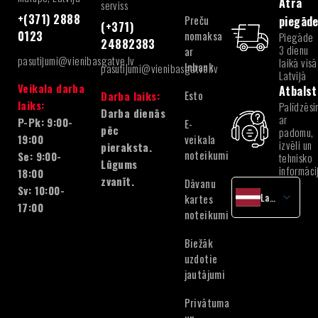
Ātra
serviss
+(371) 2888
Preču
piegād
(+371)
nomaksa
0123
Piegāde
24882383
3 dienu
ar
pasutijumi@vienibasgatve.lv
laikā visā
Inbank
pasutijumi@vienibasgatve.lv
Latvijā
Veikala darba
Atbalst
Esto
Darba laiks:
laiks:
Palīdzēsi
Darba dienās
ar
P-Pk: 9:00-
E-
pēc
padomu,
veikala
19:00
izvēli un
pieraksta.
noteikumi
Se: 9:00-
tehnisko
Lūgums
informāci
18:00
zvanīt.
Dāvanu
Sv: 10:00-
Latvian
kartes
17:00
noteikumi
English
Lithuanian
Biežāk
Estonian
uzdotie
jautājumi
Privātuma