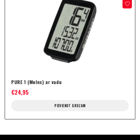
PURE 1 (Melns) ar vadu
€
24,95
PIEVIENOT GROZAM