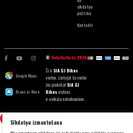
un
sīkdatņu
politika
Kontakti
©
VeloOutlets 2026
Šī ir
SIA GJ Bikes
Google Maps
vietne. Lietojot šo vietni
Jūs piekrītat
SIA GJ
Brauc ar Waze
Bikes
vietnes
e-veikala noteikumiem.
SALĪDZINI
(0)
Sīkdatņu izmantošana
Mēs izmantojam sīkdatnes, lai nodrošinātu jums vislabāko iespējamo