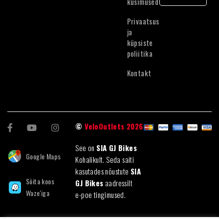
küsimused
Latvian
English
Privaatsus
ja
Lithuanian
küpsiste
poliitika
Kontakt
©
VeloOutlets 2026
See on
SIA GJ Bikes
Google Maps
Kohalikult. Seda saiti
kasutades nõustute
SIA
Sõita koos
GJ Bikes
aadressilt
Waze'iga
e-poe tingimused.