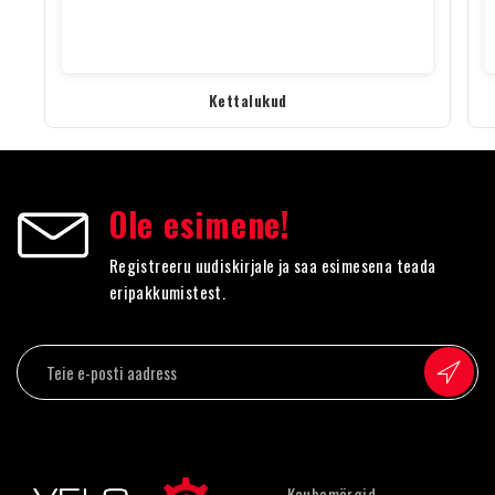
Kettalukud
Ole esimene!
Registreeru uudiskirjale ja saa esimesena teada
eripakkumistest.
Kaubamärgid