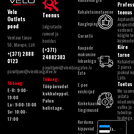
Profess
Velo
Kohaletoimetamine
teenus
Teenus
Outlets
Asjatundl
Kaugleping
eksperdid
pood
Jalgrataste
vastused
remont ja
kõigile te
Garantii
Ventase tänav
küsimuste
hooldus
56, Marupe, Läti
Kiire
Kaupade
(+371)
+(371) 2888
maksmine
tarne
24882383
Inbankiga
0123
Kohaleto
3 päeva
pasutijumi@vienibasgatve.lv
pasutijumi@vienibasgatve.lv
jooksul k
Esto
Lätis
Tööaeg:
Tööaeg:
Toetus
E-poe
Tööpäevadel
E-R: 9:00-
Me saam
eeskirjad
kokkuleppel.
aidata
19:00
Palun
nõustamis
Kinkekaardi
La: 9:00-18:00
valiku ja
helistage.
tingimused
Sv: 10:00-
tehnilise
teabega.
17:00
Korduma
kippuvad
Estonian