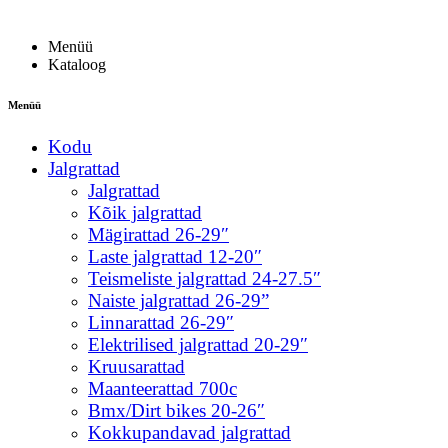
Menüü
Kataloog
Menüü
Kodu
Jalgrattad
Jalgrattad
Kõik jalgrattad
Mägirattad 26-29″
Laste jalgrattad 12-20″
Teismeliste jalgrattad 24-27.5″
Naiste jalgrattad 26-29”
Linnarattad 26-29″
Elektrilised jalgrattad 20-29″
Kruusarattad
Maanteerattad 700c
Bmx/Dirt bikes 20-26″
Kokkupandavad jalgrattad