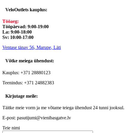
VeloOutlets kauplus:
Tööaeg:
Tööpäevad: 9:00-19:00
La: 9:00-18:00
Sv: 10:00-17:00
Ventase tänav 56, Marupe, Läti
Võtke meiega ühendust:
Kauplus: +371 28880123
Teenindus: +371 24882383
Kirjutage meile:
Täitke meie vorm ja me võtame teiega ühendust 24 tunni jooksul.
E-post: pasutijumi@vienibasgatve.lv
Teie nimi