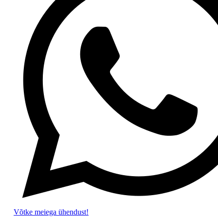
Võtke meiega ühendust!