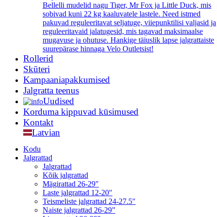
Bellelli mudelid nagu Tiger, Mr Fox ja Little Duck, mis
sobivad kuni 22 kg kaaluvatele lastele. Need istmed
pakuvad reguleeritavat seljatuge, viiepunktilisi valjasid ja
reguleeritavaid jalatugesid, mis tagavad maksimaalse
mugavuse ja ohutuse. Hankige täiuslik lapse jalgrattaiste
suurepärase hinnaga Velo Outletsist!
Rollerid
Skūteri
Kampaaniapakkumised
Jalgratta teenus
Uudised
Korduma kippuvad küsimused
Kontakt
Latvian
Kodu
Jalgrattad
Jalgrattad
Kõik jalgrattad
Mägirattad 26-29″
Laste jalgrattad 12-20″
Teismeliste jalgrattad 24-27.5″
Naiste jalgrattad 26-29”