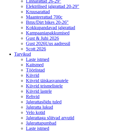
Linnarattad 26-29″
Elektrilised jalgrattad 20-29″
Kruusarattad
Maanteerattad 700c
Bmx/Dirt bikes 20-26″
Kokkupandavad jalgrattad
Kampaaniapakkumised
Gust & Juhi 2026
Gust 2026
Uus aadressil
Scott 2026
Tarvikud
Laste istmed
Kaitsmed
Tööriistad
Kiivrid
Kiivrid täiskasvanutele
Kiivrid teismelistele
Kiivrid lastele
Rehvid
Jalgrattasõidu tuled
Jalgratta lukud
Velo kotid
Jalgrattaga sõitvad arvutid
Jalgrattapumbad
Laste istmed