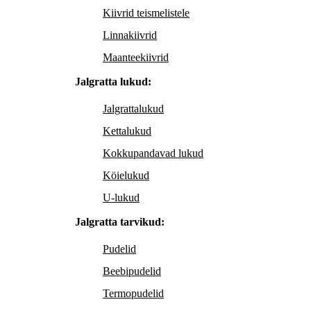
Kiivrid teismelistele
Linnakiivrid
Maanteekiivrid
Jalgratta lukud:
Jalgrattalukud
Kettalukud
Kokkupandavad lukud
Köielukud
U-lukud
Jalgratta tarvikud:
Pudelid
Beebipudelid
Termopudelid