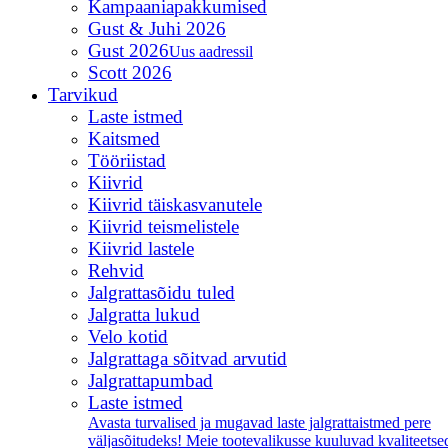
Kampaaniapakkumised
Gust & Juhi 2026
Gust 2026
Uus aadressil
Scott 2026
Tarvikud
Laste istmed
Kaitsmed
Tööriistad
Kiivrid
Kiivrid täiskasvanutele
Kiivrid teismelistele
Kiivrid lastele
Rehvid
Jalgrattasõidu tuled
Jalgratta lukud
Velo kotid
Jalgrattaga sõitvad arvutid
Jalgrattapumbad
Laste istmed
Avasta turvalised ja mugavad laste jalgrattaistmed pere
väljasõitudeks! Meie tootevalikusse kuuluvad kvaliteetse