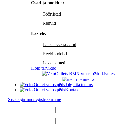
Osad ja hooldus:
Tööriistad
Rehvid
Lastele:
Laste aksessuaarid
Beebipudelid
Laste istmed
Kõik tarvikud
Jalgratta teenus
Kontakt
Sisselogimine/registreerimine