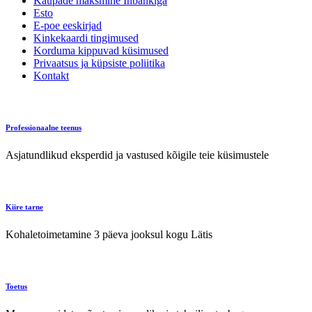
Kaupade maksmine Inbankiga
Esto
E-poe eeskirjad
Kinkekaardi tingimused
Korduma kippuvad küsimused
Privaatsus ja küpsiste poliitika
Kontakt
Professionaalne teenus
Asjatundlikud eksperdid ja vastused kõigile teie küsimustele
Kiire tarne
Kohaletoimetamine 3 päeva jooksul kogu Lätis
Toetus