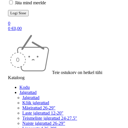
Jäta mind meelde
0
0
€
0,00
Teie ostukorv on hetkel tühi
Kataloog
Kodu
Jalgrattad
Jalgrattad
Kõik jalgrattad
Mägirattad 26-29″
Laste jalgrattad 12-20″
Teismeliste jalgrattad 24-27.5″
Naiste jalgrattad 26-29”