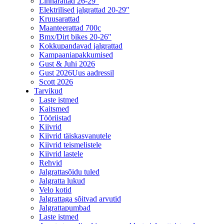
Linnarattad 26-29″
Elektrilised jalgrattad 20-29″
Kruusarattad
Maanteerattad 700c
Bmx/Dirt bikes 20-26″
Kokkupandavad jalgrattad
Kampaaniapakkumised
Gust & Juhi 2026
Gust 2026
Uus aadressil
Scott 2026
Tarvikud
Laste istmed
Kaitsmed
Tööriistad
Kiivrid
Kiivrid täiskasvanutele
Kiivrid teismelistele
Kiivrid lastele
Rehvid
Jalgrattasõidu tuled
Jalgratta lukud
Velo kotid
Jalgrattaga sõitvad arvutid
Jalgrattapumbad
Laste istmed