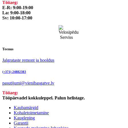
Tööaeg:
E-R: 9:00-19:00
La: 9:00-18:00
Sv: 10:00-17:00
Teenus
Jalgrataste remont ja hooldus
(+371) 24882383
pasutijumi@vienibasgatve.lv
Tööaeg:
Tööpäevadel kokkuleppel. Palun helistage.
Kaubamärgid
Kohaletoimetamine
Kaugleping
Garantii