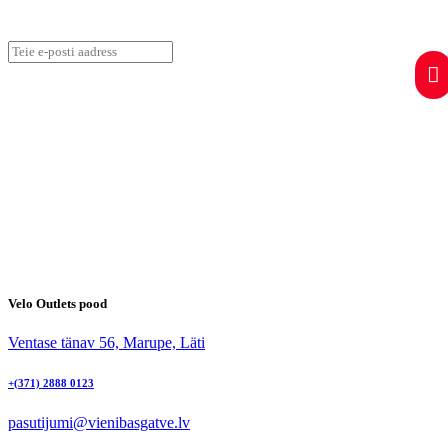
Registreeru uudiskirjale ja saa esimesena teada eripakkumistest.
Velo Outlets pood
Ventase tänav 56, Marupe, Läti
+(371) 2888 0123
pasutijumi@vienibasgatve.lv