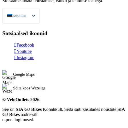
Me saame aidata nõustamise, valiku ja tehnilise teabega.
Estonian
Latvian
Sotsiaalsed ikoonid
English
Lithuanian
Facebook
Youtube
Instagram
Google Maps
Sõita koos Waze'iga
©
VeloOutlets 2026
See on
SIA GJ Bikes
Kohalikult. Seda saiti kasutades nõustute
SIA
GJ Bikes
aadressilt
e-poe tingimused.