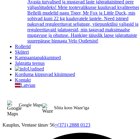
Avasta turvalised ja mugavad laste jalgrattaistmed pere
väljasõitudeks! Meie tootevalikusse kuuluvad kvaliteetse
Bellelli mudelid nagu Tiger, Mr Fox ja Little Duck, mis
sobivad kuni 22 kg kaaluvatele lastele. Need istmed
pakuvad reguleeritavat seljatuge, viiepunktilisi valjasid ja
reguleeritavaid jalatugesid, mis tagavad maksimaalse
mugavuse ja ohutuse. Hankige täiuslik lapse jalgrattaiste
suurepärase hinnaga Velo Outletsist!
Rollerid
Skūteri
Kampaaniapakkumised
Jalgratta teenus
Uudised
Korduma kippuvad küsimused
Kontakt
Latvian
Google Maps
Sõita koos Waze'iga
Kauplus, Ventase tänav 56
+(371) 2888 0123