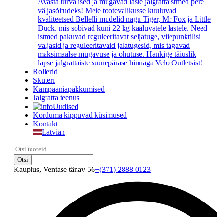
Avasta turvalised ja mugavad laste jalgrattaistmed pere
väljasõitudeks! Meie tootevalikusse kuuluvad
kvaliteetsed Bellelli mudelid nagu Tiger, Mr Fox ja Little
Duck, mis sobivad kuni 22 kg kaaluvatele lastele. Need
istmed pakuvad reguleeritavat seljatuge, viiepunktilisi
valjasid ja reguleeritavaid jalatugesid, mis tagavad
maksimaalse mugavuse ja ohutuse. Hankige täiuslik
lapse jalgrattaiste suurepärase hinnaga Velo Outletsist!
Rollerid
Skūteri
Kampaaniapakkumised
Jalgratta teenus
Uudised
Korduma kippuvad küsimused
Kontakt
Latvian
Kauplus, Ventase tänav 56
+(371) 2888 0123