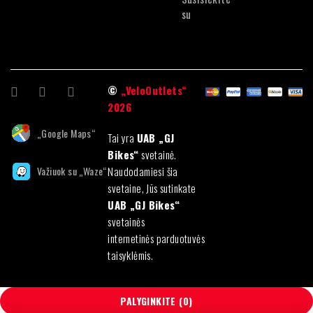
su
©
„VeloOutlets“
2026
„Google Maps“
Tai yra
UAB „GJ
Bikes“
svetainė.
Važiuok su „Waze“
Naudodamiesi šia
svetaine, Jūs sutinkate
UAB „GJ Bikes“
svetainės
internetinės parduotuvės
taisyklėmis.
PALYGINKITE
(0)