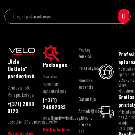
Prekių
Profesi
ženklai
„Velo
aptarn
Paslaugos
Pristatymas
Outlets“
Kompeten
specialist
parduotuvė
Dviračių
atsakymai
Nuomos
remontas ir
visus
sutartis
Ventos g. 56,
klausimus
aptarnavimas
Mārupė, Latvija
Greitas
Garantija
(+371)
+(371) 2888
prista
24882383
Apmokėjimas
0123
Pristatym
per 3 die
pasutijumi@vienibasgatve.lv
už
pasutijumi@vienibasgatve.lv
visoje
prekes
Latvijoje
Darbo laikas:
per
Parduotuvės
Pagalb