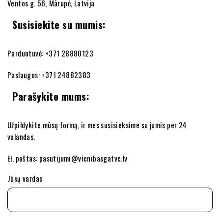
Ventos g. 56, Mārupė, Latvija
Susisiekite su mumis:
Parduotuvė: +371 28880123
Paslaugos: +371 24882383
Parašykite mums:
Užpildykite mūsų formą, ir mes susisieksime su jumis per 24
valandas.
El. paštas: pasutijumi@vienibasgatve.lv
Jūsų vardas