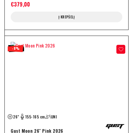
€
379,00
Į KREPŠELĮ
-8%
26"
155-165 cm
UNI
Gust Moon 26″ Pink 2026