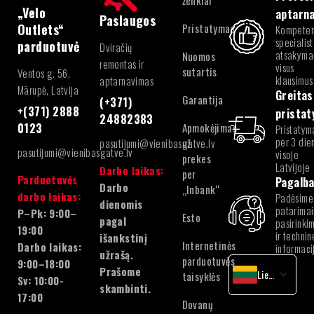
ženklai
„Velo
aptarn
Paslaugos
Pristatymas
Outlets“
Kompeten
specialist
parduotuvė
Dviračių
atsakymai
Nuomos
remontas ir
visus
sutartis
Ventos g. 56,
klausimus
aptarnavimas
Mārupė, Latvija
Greitas
Garantija
(+371)
+(371) 2888
prista
24882383
Apmokėjimas
0123
Pristatym
per 3 die
pasutijumi@vienibasgatve.lv
už
pasutijumi@vienibasgatve.lv
visoje
prekes
Latvijoje
Darbo laikas:
per
Parduotuvės
Pagalb
Darbo
„Inbank“
darbo laikas:
Padėsime
dienomis
patarimai
P–Pk: 9:00–
Esto
pagal
pasirinki
19:00
ir technin
išankstinį
Internetinės
Darbo laikas:
informaci
užrašą.
parduotuvės
9:00–18:00
Prašome
Lietuvių
taisyklės
Sv: 10:00-
skambinti.
latvių
17:00
Dovanų