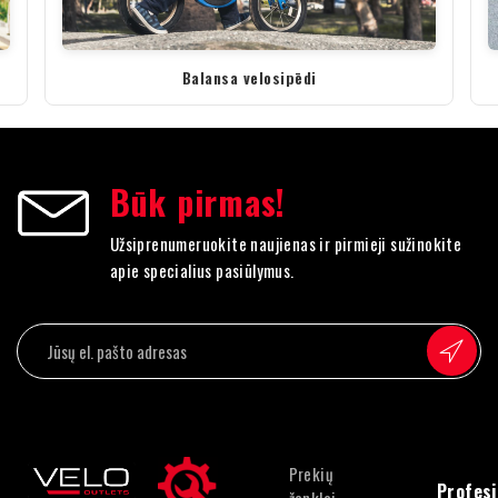
Balansa velosipēdi
Būk pirmas!
Užsiprenumeruokite naujienas ir pirmieji sužinokite
apie specialius pasiūlymus.
Prekių
Profesi