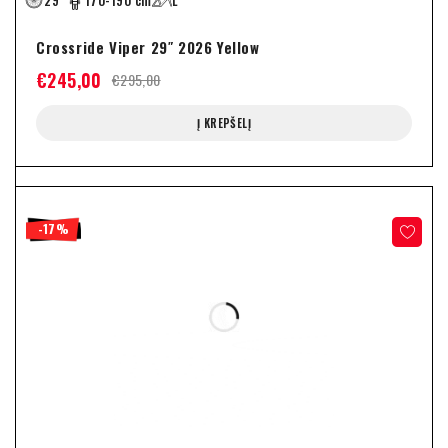
29"
170-190 cm
L
Crossride Viper 29″ 2026 Yellow
€
245,00
€
295,00
Į KREPŠELĮ
-17%