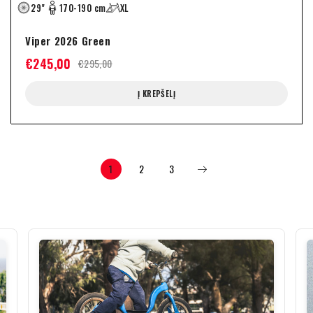
29"
170-190 cm
XL
Viper 2026 Green
€
245,00
€
295,00
Į KREPŠELĮ
1
2
3