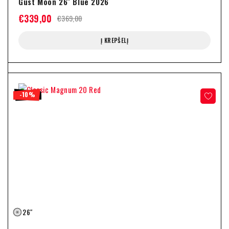
Gust Moon 26″ Blue 2026
€
339,00
€
369,00
Į KREPŠELĮ
-10%
26″