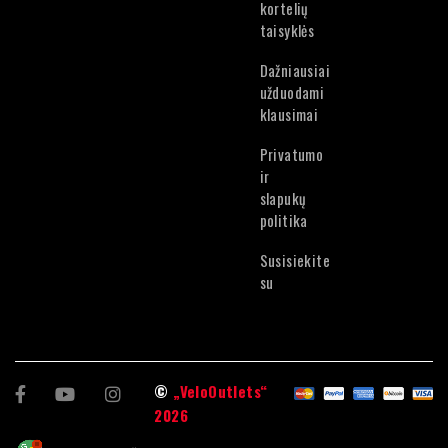
Lietuvių
kortelių
Estonian
taisyklės
Dažniausiai
užduodami
klausimai
Privatumo
ir
slapukų
politika
Susisiekite
su
©
„VeloOutlets“
2026