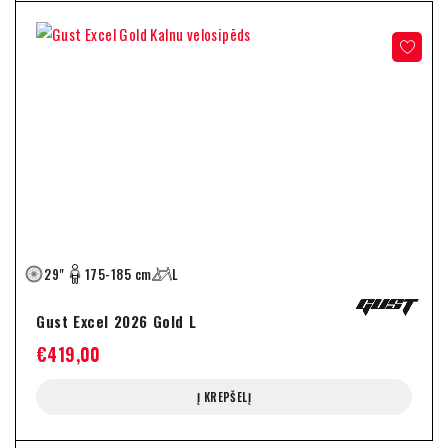
29"
175-185 cm
L
Gust Excel 2026 Gold L
€
419,00
Į KREPŠELĮ