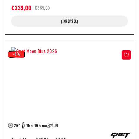
€
339,00
€
369,00
Į KREPŠELĮ
-8%
26"
155-165 cm
UNI