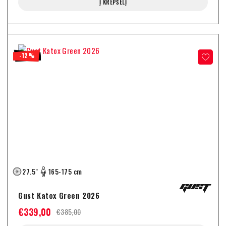
Į KREPŠELĮ
-12%
27.5"
165-175 cm
Gust Katox Green 2026
€
339,00
€
385,00