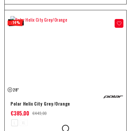
-14%
28"
Polar Helix City Grey/Orange
€
385,00
€
449,00
L
XL