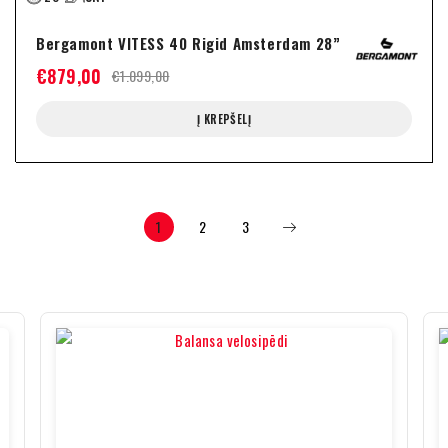
Bergamont VITESS 40 Rigid Amsterdam 28”
€
879,00
€
1.099,00
Į KREPŠELĮ
1
2
3