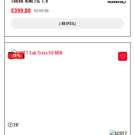
Tabou KINETIC 1.0
€
399,00
€
599,00
Į KREPŠELĮ
-19%
28″