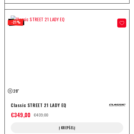
-21%
28″
Classic STREET 21 LADY EQ
€
349,00
€
439,00
Į KREPŠELĮ