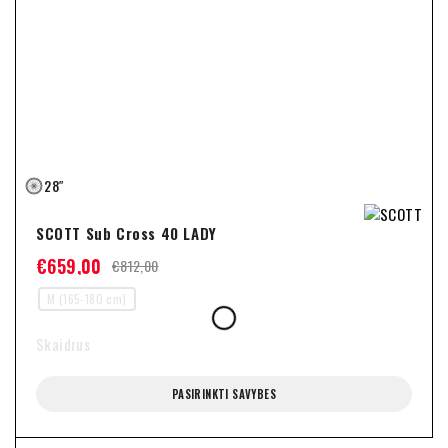
28″
SCOTT Sub Cross 40 LADY
€
659,00
€
812,00
M (165-180 cm)
Skaidrus
PASIRINKTI SAVYBES