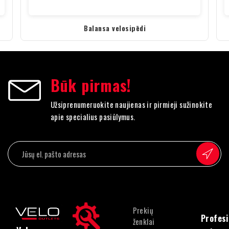
Balansa velosipēdi
Būk pirmas!
Užsiprenumeruokite naujienas ir pirmieji sužinokite
apie specialius pasiūlymus.
Prekių
Profesi
ženklai