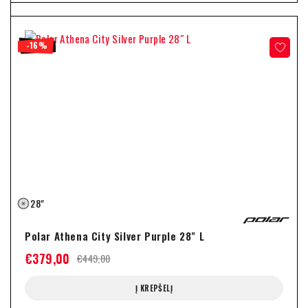
-16%
28"
Polar Athena City Silver Purple 28" L
€
379,00
€
449,00
Į KREPŠELĮ