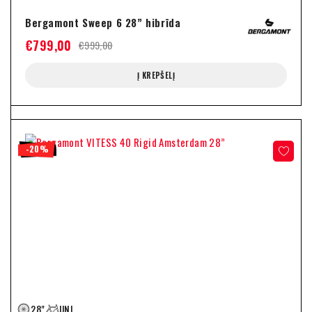
Bergamont Sweep 6 28” hibrīda
€
799,00
€
999,00
Į KREPŠELĮ
-20%
28"
UNI