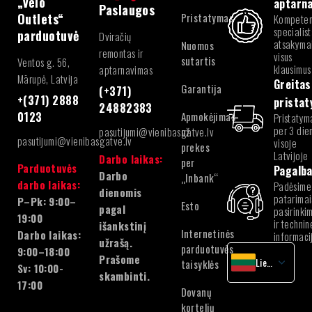
„Velo
aptarn
Paslaugos
Pristatymas
Outlets“
Kompeten
specialist
parduotuvė
Dviračių
atsakymai
Nuomos
remontas ir
visus
sutartis
Ventos g. 56,
klausimus
aptarnavimas
Mārupė, Latvija
Greitas
Garantija
(+371)
+(371) 2888
prista
24882383
Apmokėjimas
0123
Pristatym
per 3 die
pasutijumi@vienibasgatve.lv
už
pasutijumi@vienibasgatve.lv
visoje
prekes
Latvijoje
Darbo laikas:
per
Parduotuvės
Pagalb
Darbo
„Inbank“
darbo laikas:
Padėsime
dienomis
patarimai
P–Pk: 9:00–
Esto
pagal
pasirinki
19:00
ir technin
išankstinį
Internetinės
Darbo laikas:
informaci
užrašą.
parduotuvės
9:00–18:00
Prašome
Lietuvių
taisyklės
Sv: 10:00-
skambinti.
latvių
17:00
Dovanų
Lietuvių
kortelių