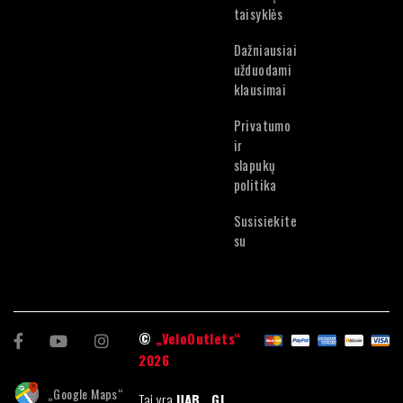
Estonian
taisyklės
Dažniausiai
užduodami
klausimai
Privatumo
ir
slapukų
politika
Susisiekite
su
©
„VeloOutlets“
2026
„Google Maps“
Tai yra
UAB „GJ