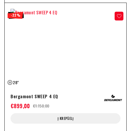
-22%
28"
Bergamont SWEEP 4 EQ
€
899,00
€
1.150,00
Į KREPŠELĮ