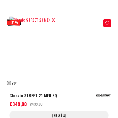
-21%
28″
Classic STREET 21 MEN EQ
€
349,00
€
439,00
Į KREPŠELĮ