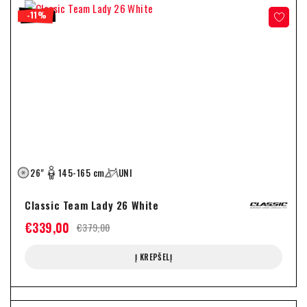
-11%
26"
145-165 cm
UNI
Classic Team Lady 26 White
€
339,00
€
379,00
Į KREPŠELĮ