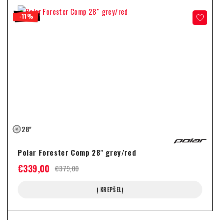
-11%
28"
Polar Forester Comp 28" grey/red
€
339,00
€
379,00
Į KREPŠELĮ