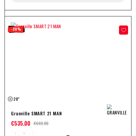
-20%
28"
Granville SMART 21 MAN
€
535,00
€
669,00
S
M
L