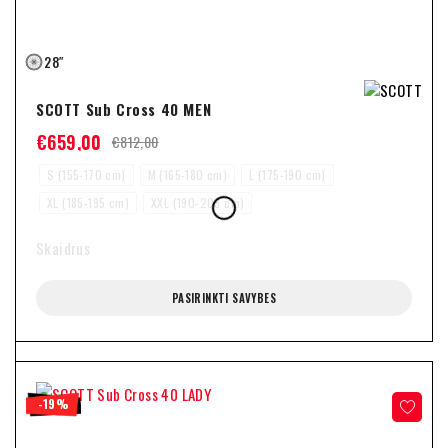
28″
SCOTT Sub Cross 40 MEN
€
659,00
€
812,00
S (155-170 cm)
M (165-180 cm)
L (175-190 cm)
XL (185-195 cm)
XXL (190-205 cm)
Skaidrus
PASIRINKTI SAVYBES
-19%