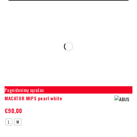
Pageidavimų sąrašas
MACATOR MIPS pearl white
€
90,00
L
M