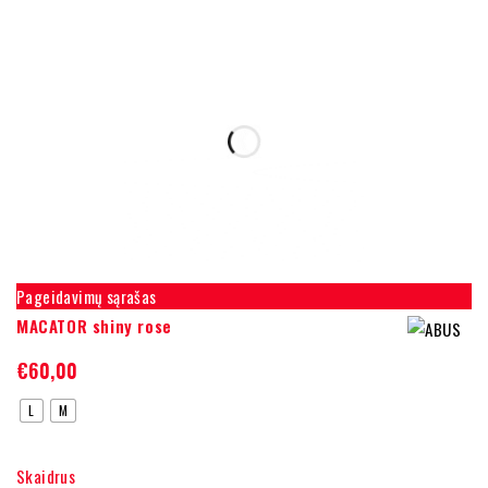
Pageidavimų sąrašas
MACATOR shiny rose
€
60,00
L
M
Skaidrus