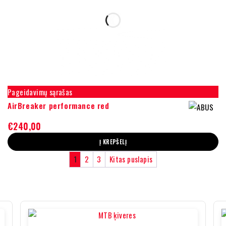
Pageidavimų sąrašas
AirBreaker performance red
€
240,00
Į KREPŠELĮ
1
2
3
Kitas puslapis