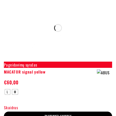
Pageidavimų sąrašas
MACATOR signal yellow
€
60,00
L
M
Skaidrus