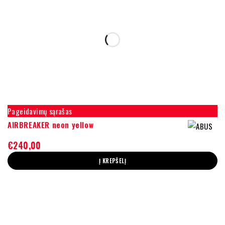
Pageidavimų sąrašas
AIRBREAKER neon yellow
€
240,00
Į KREPŠELĮ