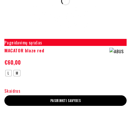
Pageidavimų sąrašas
MACATOR blaze red
€
60,00
L
M
Skaidrus
PASIRINKTI SAVYBES