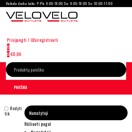
Veikala darba laiks: P-Pk: 9:00-19:00 Se: 9:00-18:00 Sv: 10:00-17:00
Prisijungti / Užsiregistruoti
0
0
€
0,00
Rodyti
tik
Rūšiuoti pagal
Numatytoji