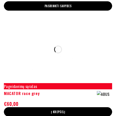
PASIRINKTI SAVYBES
Pageidavimų sąrašas
MACATOR race grey
€
60,00
Į KREPŠELĮ