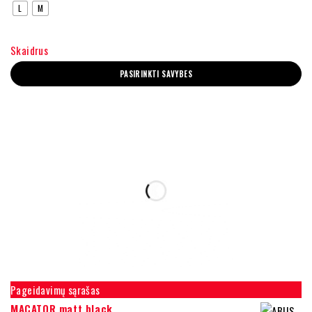
L
M
Skaidrus
PASIRINKTI SAVYBES
Pageidavimų sąrašas
MACATOR matt black