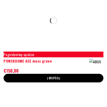
Pageidavimų sąrašas
POWERDOME ACE moss green
€
150,00
Į KREPŠELĮ