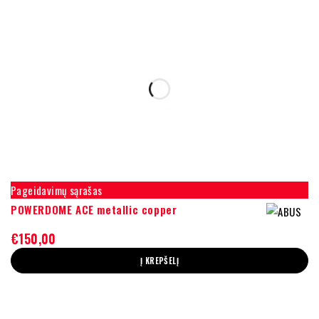
Pageidavimų sąrašas
POWERDOME ACE metallic copper
€
150,00
Į KREPŠELĮ