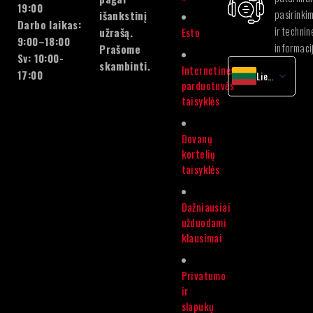
19:00
pasirinki
išankstinį
Darbo laikas:
ir technin
užrašą.
Esto
9:00–18:00
informaci
Prašome
Sv: 10:00-
skambinti.
Internetinės
17:00
Lietuvių
parduotuvės
latvių
taisyklės
Lietuvių
Estonian
Dovanų
kortelių
taisyklės
Dažniausiai
užduodami
klausimai
Privatumo
ir
slapukų