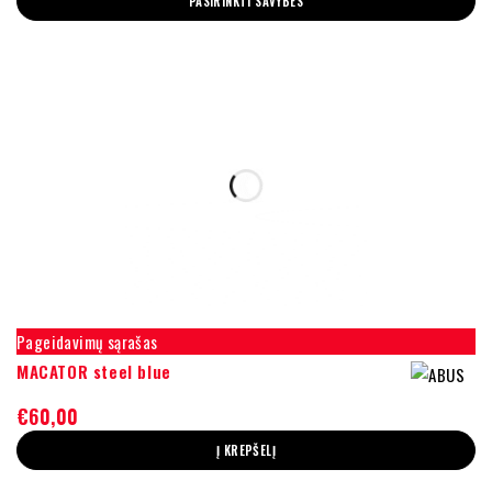
PASIRINKTI SAVYBES
Pageidavimų sąrašas
MACATOR steel blue
€
60,00
Į KREPŠELĮ