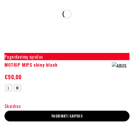
Pageidavimų sąrašas
MOTRIP MIPS shiny black
€
90,00
L
M
Skaidrus
PASIRINKTI SAVYBES