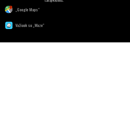
„Google Maps“
Važiuok su „Waze“