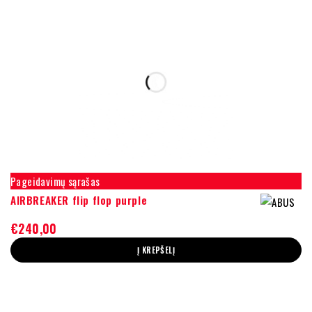
Pageidavimų sąrašas
AIRBREAKER flip flop purple
€
240,00
Į KREPŠELĮ