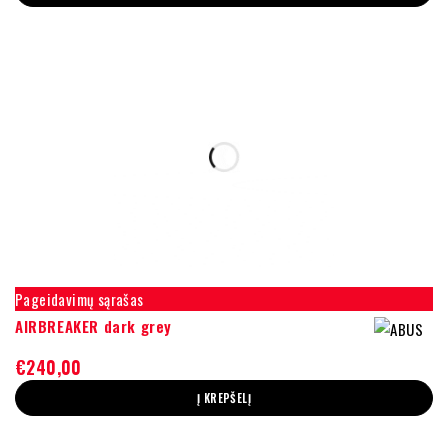
Pageidavimų sąrašas
AIRBREAKER dark grey
€
240,00
Į KREPŠELĮ