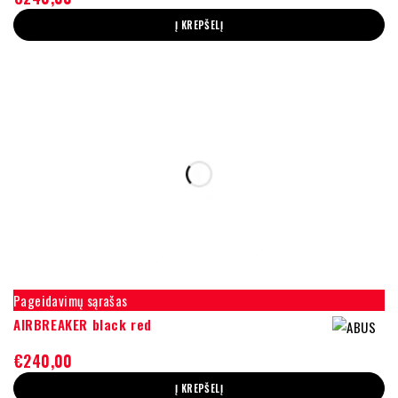
Į KREPŠELĮ
Pageidavimų sąrašas
AIRBREAKER black red
€
240,00
Į KREPŠELĮ