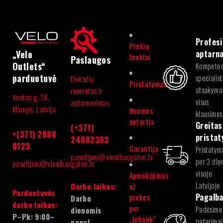
Profesi
Prekių
aptarn
„Velo
ženklai
Paslaugos
Outlets“
Kompeten
parduotuvė
specialist
Dviračių
Pristatymas
atsakymai
remontas ir
Ventos g. 56,
visus
aptarnavimas
Mārupė, Latvija
Nuomos
klausimus
sutartis
Greitas
(+371)
+(371) 2888
prista
24882383
0123
Garantija
Pristatym
pasutijumi@vienibasgatve.lv
per 3 die
pasutijumi@vienibasgatve.lv
visoje
Apmokėjimas
Latvijoje
Darbo laikas:
už
Parduotuvės
Pagalb
prekes
Darbo
darbo laikas:
per
Padėsime
dienomis
P–Pk: 9:00–
„Inbank“
patarimai
pagal