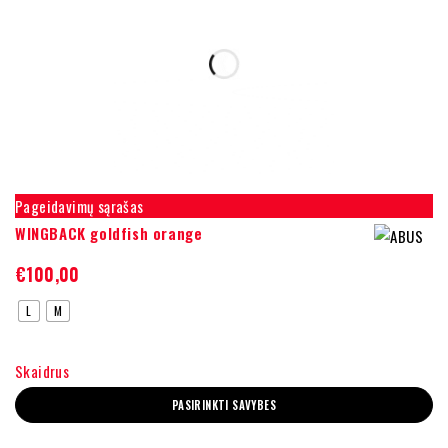
Pageidavimų sąrašas
WINGBACK goldfish orange
€
100,00
L
M
Skaidrus
PASIRINKTI SAVYBES