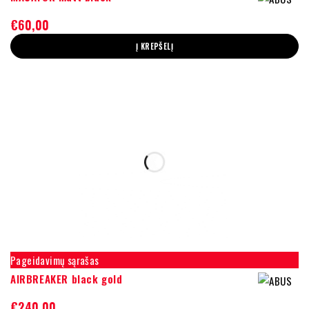
€
60,00
Į KREPŠELĮ
Pageidavimų sąrašas
AIRBREAKER black gold
€
240,00