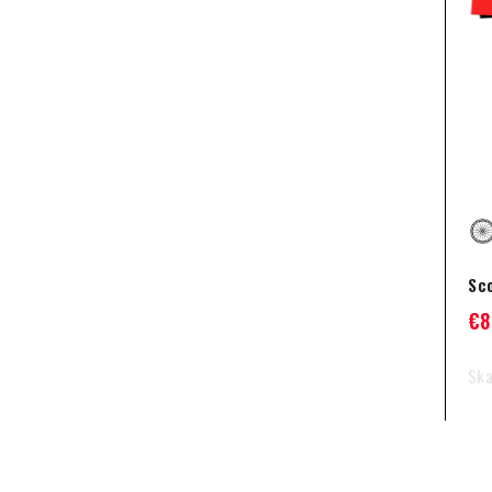
Sc
€
8
Ska