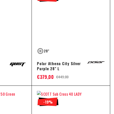
28"
Polar Athena City Silver
Purple 28" L
€
379,00
€
449,00
-19%