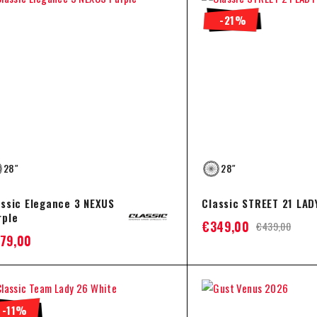
-21%
28″
28″
assic Elegance 3 NEXUS
Classic STREET 21 LAD
rple
€
349,00
€
439,00
79,00
-11%