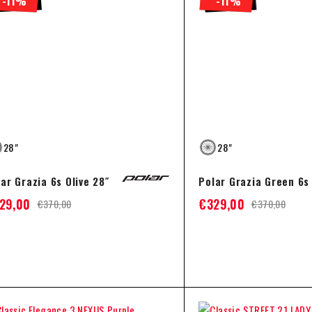
-11%
-11%
28"
28"
ar Grazia 6s Olive 28″
Polar Grazia Green 6s
29,00
€
329,00
€
370,00
€
370,00