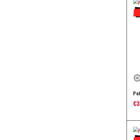
Po
€
3