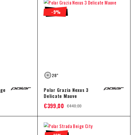
-9%
28"
ige
Polar Grazia Nexus 3
Delicate Mauve
€
399,00
€
440,00