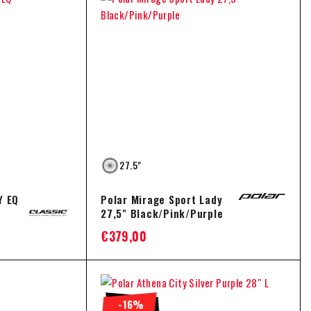
27.5"
Y EQ
Polar Mirage Sport Lady
27,5" Black/Pink/Purple
€
379,00
-16%