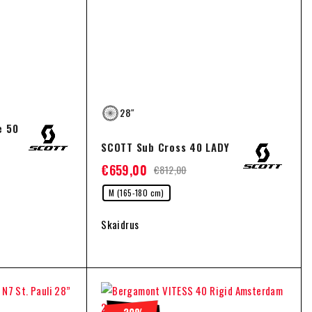
28″
e 50
SCOTT Sub Cross 40 LADY
€
659,00
€
812,00
M (165-180 cm)
Skaidrus
-20%