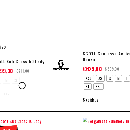
28″
SCOTT Contessa Activ
Green
ott Sub Cross 50 Lady
€
629,00
€
699,00
99,00
€
711,00
XXS
XS
S
M
L
M
XL
XL
XXL
idrus
Skaidrus
-25%