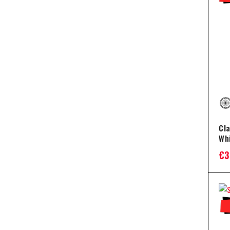
Cl
Wh
€
3