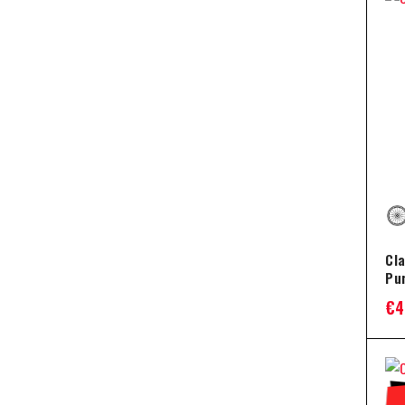
Cl
Pu
€
4