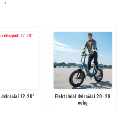
i dviračiai 12-20"
Elektriniai dviračiai 20–29
colių