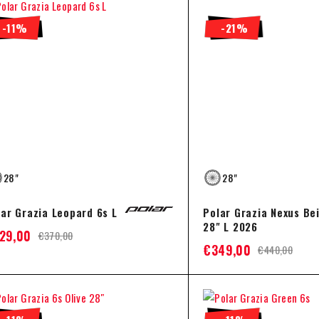
-11%
-21%
28"
28"
lar Grazia Leopard 6s L
Polar Grazia Nexus Be
28" L 2026
29,00
€
370,00
€
349,00
€
440,00