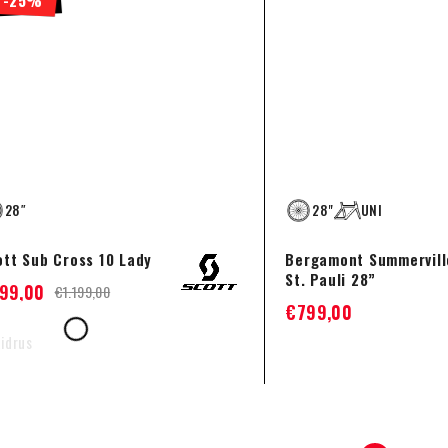
28″
28"
UNI
ott Sub Cross 10 Lady
Bergamont Summervill
St. Pauli 28”
99,00
€
1.199,00
€
799,00
idrus