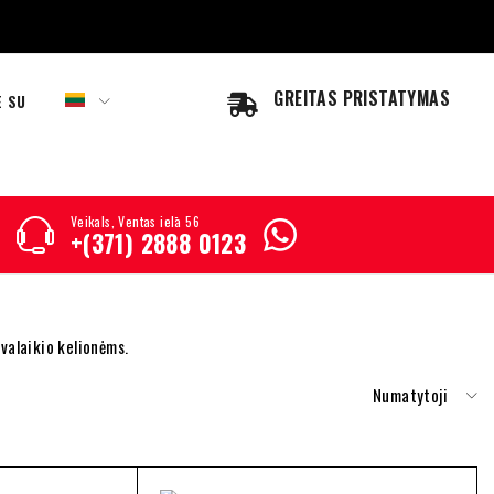
GREITAS PRISTATYMAS
E SU
Veikals, Ventas ielā 56
+(371) 2888 0123
valaikio kelionėms.
Numatytoji