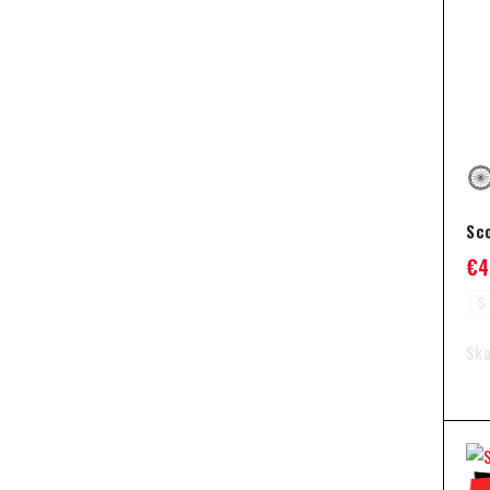
Sc
€
4
S
Ska