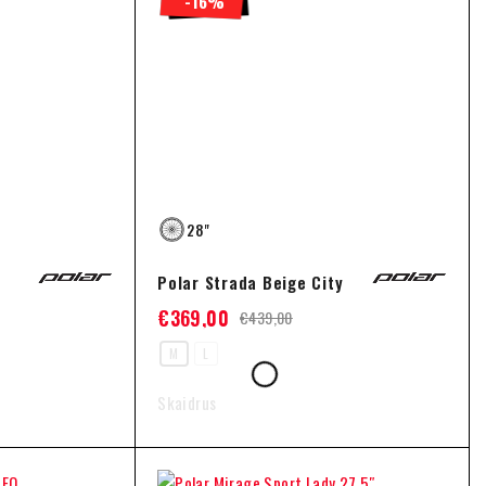
-16%
28"
Polar Strada Beige City
€
369,00
€
439,00
M
L
Skaidrus