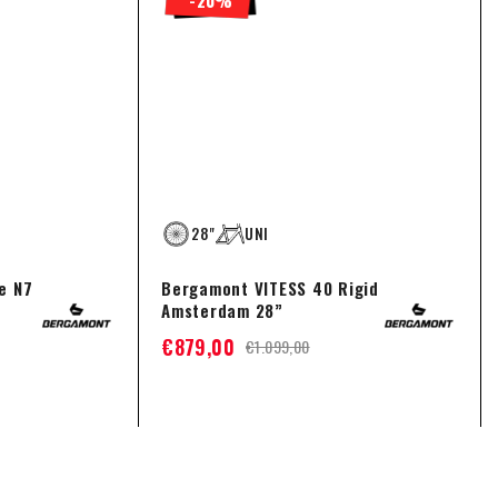
28"
UNI
e N7
Bergamont VITESS 40 Rigid
Amsterdam 28”
€
879,00
€
1.099,00