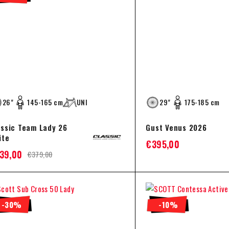
26"
145-165 cm
UNI
29"
175-185 cm
assic Team Lady 26
Gust Venus 2026
ite
€
395,00
39,00
€
379,00
-30%
-10%