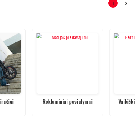
1
2
iračiai
Reklaminiai pasiūlymai
Vaikišk