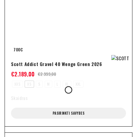
700C
Scott Addict Gravel 40 Wenge Green 2026
€
2.189,00
€
2.999,00
XXS
XS
S
M
L
XL
XXL
Skaidrus
PASIRINKTI SAVYBES