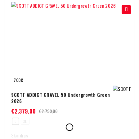
-15%
700C
SCOTT ADDICT GRAVEL 50 Undergrowth Green
2026
€
2.379,00
€
2.799,00
L
XL
Skaidrus