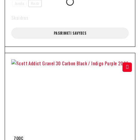
Juoda
Rozā
Skaidrus
PASIRINKTI SAVYBES
-5%
700C