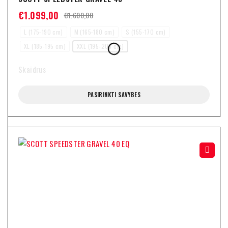
€
1.099,00
€
1.600,00
L (175-190 cm)
M (165-180 cm)
S (155-170 cm)
XL (185-195 cm)
XXL (195-205 cm)
Skaidrus
PASIRINKTI SAVYBES
-29%