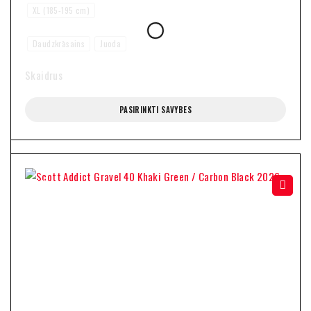
XL (185-195 cm)
Daudzkrāsains
Juoda
Skaidrus
PASIRINKTI SAVYBES
-27%