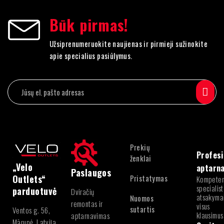
Būk pirmas!
Užsiprenumeruokite naujienas ir pirmieji sužinokite
apie specialius pasiūlymus.
Prekių
Profesi
ženklai
„Velo
aptarn
Paslaugos
Pristatymas
Outlets“
Kompeten
specialist
parduotuvė
Dviračių
atsakymai
Nuomos
remontas ir
visus
sutartis
Ventos g. 56,
klausimus
aptarnavimas
Mārupė, Latvija