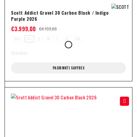
Scott Addict Gravel 30 Carbon Black / Indigo
Purple 2026
€
3.999,00
€
4.199,00
XXS
XS
S
M
L
XL
XXL
Skaidrus
PASIRINKTI SAVYBES
-27%