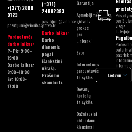
Greitas
Garantija
(+371)
+(371) 2888
prista
24882383
Apmokėjimas
0123
Pristatym
per 3 die
pasutijumi@vienibasgatve.lv
už
pasutijumi@vienibasgatve.lv
visoje
prekes
Latvijoje
Darbo laikas:
per
Parduotuvės
Pagalb
Darbo
„Inbank“
darbo laikas:
Padėsime
dienomis
patarimai
P–Pk: 9:00–
Esto
pagal
pasirinki
19:00
ir technin
išankstinį
Internetinės
Darbo laikas:
informaci
užrašą.
parduotuvės
9:00–18:00
Prašome
Lietuvių
taisyklės
Sv: 10:00-
skambinti.
latvių
17:00
Dovanų
Lietuvių
kortelių
Estonian
taisyklės
Dažniausiai
užduodami
klausimai