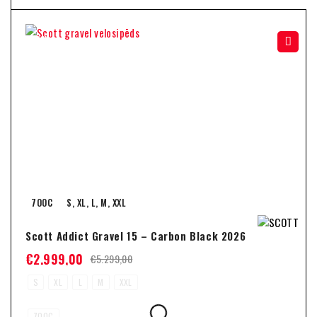
-43%
700C
S, XL, L, M, XXL
Scott Addict Gravel 15 – Carbon Black 2026
€
2.999,00
€
5.299,00
S
XL
L
M
XXL
700C