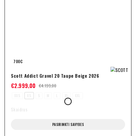
700C
Scott Addict Gravel 20 Taupe Beige 2026
€
2.999,00
€
4.199,00
XXS
XS
S
M
L
XL
XXL
Skaidrus
PASIRINKTI SAVYBES