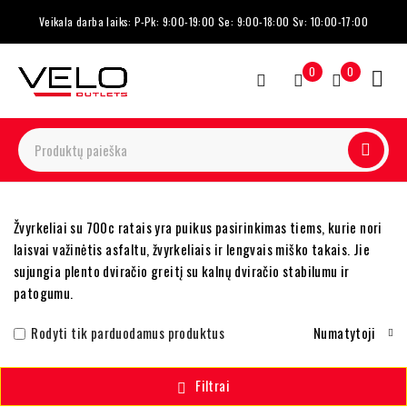
Veikala darba laiks: P-Pk: 9:00-19:00 Se: 9:00-18:00 Sv: 10:00-17:00
0
0
Žvyrkeliai su 700c ratais yra puikus pasirinkimas tiems, kurie nori
laisvai važinėtis asfaltu, žvyrkeliais ir lengvais miško takais. Jie
sujungia plento dviračio greitį su kalnų dviračio stabilumu ir
patogumu.
Rodyti tik parduodamus produktus
Numatytoji
Filtrai