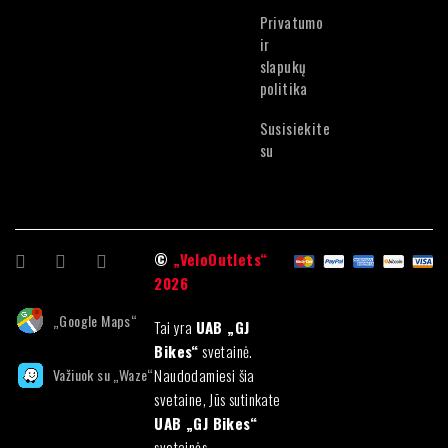
Privatumo
ir
slapukų
politika
Susisiekite
su
©
„VeloOutlets“
2026
„Google Maps“
Tai yra
UAB „GJ
Bikes“
svetainė.
Važiuok su „Waze“
Naudodamiesi šia
svetaine, Jūs sutinkate
UAB „GJ Bikes“
svetainės