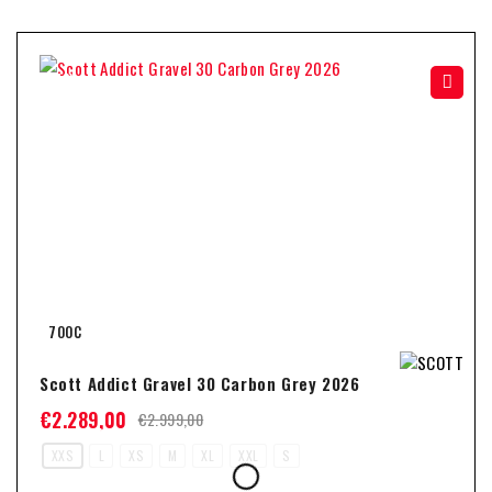
-24%
700C
Scott Addict Gravel 30 Carbon Grey 2026
€
2.289,00
€
2.999,00
XXS
L
XS
M
XL
XXL
S