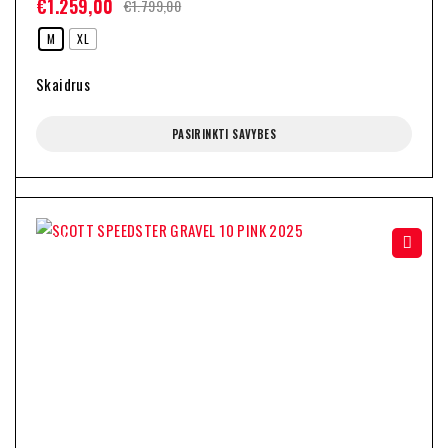
€
1.259,00
€
1.799,00
M
XL
Skaidrus
PASIRINKTI SAVYBES
-36%