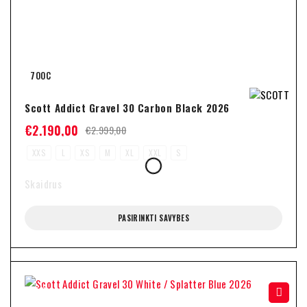
700C
Scott Addict Gravel 30 Carbon Black 2026
€
2.190,00
€
2.999,00
XXS
L
XS
M
XL
XXL
S
Skaidrus
PASIRINKTI SAVYBES
-24%