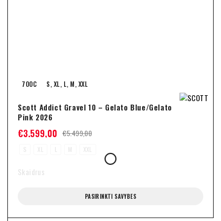
700C
S, XL, L, M, XXL
Scott Addict Gravel 10 – Gelato Blue/Gelato
Pink 2026
€
3.599,00
€
5.499,00
S
XL
L
M
XXL
Skaidrus
PASIRINKTI SAVYBES