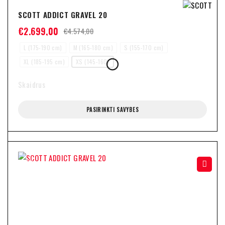
SCOTT ADDICT GRAVEL 20
€
2.699,00
€
4.574,00
L (175-190 cm)
M (165-180 cm)
S (155-170 cm)
XL (185-195 cm)
XS (145-160)
Skaidrus
PASIRINKTI SAVYBES
-41%