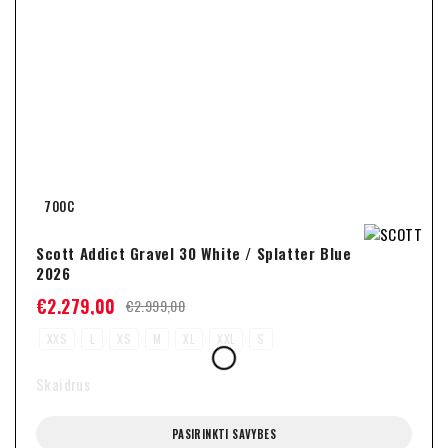
700C
Scott Addict Gravel 30 White / Splatter Blue
2026
€
2.279,00
€
2.999,00
XXS
L
XS
M
XL
XXL
S
Skaidrus
PASIRINKTI SAVYBES