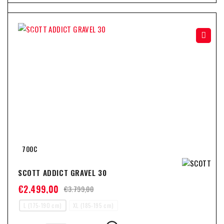
-34%
700C
SCOTT ADDICT GRAVEL 30
€
2.499,00
€
3.799,00
L (175-190 cm)
XL (185-195 cm)