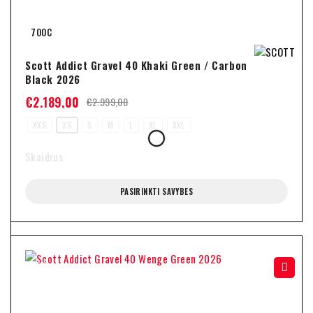
700C
Scott Addict Gravel 40 Khaki Green / Carbon
Black 2026
€
2.189,00
€
2.999,00
XXS
XS
S
M
L
XL
XXL
Skaidrus
PASIRINKTI SAVYBES
-27%