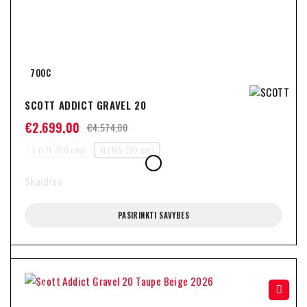
700C
SCOTT ADDICT GRAVEL 20
€
2.699,00
€
4.574,00
L (175-190 cm)
M (165-180 cm)
Skaidrus
PASIRINKTI SAVYBES
-29%