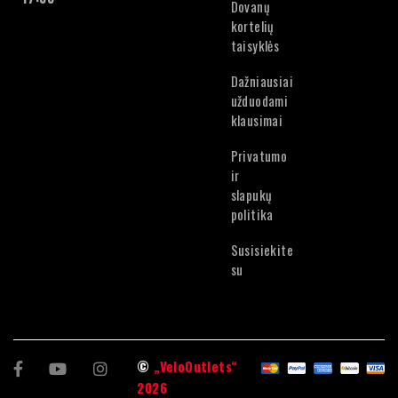
Dovanų
Lietuvių
kortelių
Estonian
taisyklės
Dažniausiai
užduodami
klausimai
Privatumo
ir
slapukų
politika
Susisiekite
su
©
„VeloOutlets“
2026