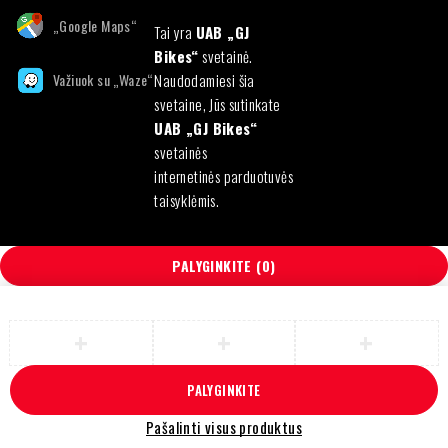
„Google Maps“
Tai yra
UAB „GJ
Bikes“
svetainė.
Važiuok su „Waze“
Naudodamiesi šia
svetaine, Jūs sutinkate
UAB „GJ Bikes“
svetainės
internetinės parduotuvės
taisyklėmis.
PALYGINKITE
(0)
PALYGINKITE
Pašalinti visus produktus