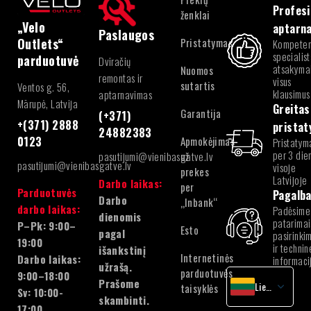
Profesi
ženklai
„Velo
aptarn
Paslaugos
Pristatymas
Outlets“
Kompeten
specialist
parduotuvė
Dviračių
atsakymai
Nuomos
remontas ir
visus
sutartis
Ventos g. 56,
klausimus
aptarnavimas
Mārupė, Latvija
Greitas
Garantija
(+371)
+(371) 2888
prista
24882383
Apmokėjimas
0123
Pristatym
per 3 die
pasutijumi@vienibasgatve.lv
už
pasutijumi@vienibasgatve.lv
visoje
prekes
Latvijoje
Darbo laikas:
per
Parduotuvės
Pagalb
Darbo
„Inbank“
darbo laikas:
Padėsime
dienomis
patarimai
P–Pk: 9:00–
Esto
pagal
pasirinki
19:00
ir technin
išankstinį
Internetinės
Darbo laikas:
informaci
užrašą.
parduotuvės
9:00–18:00
Prašome
Lietuvių
taisyklės
Sv: 10:00-
skambinti.
latvių
17:00