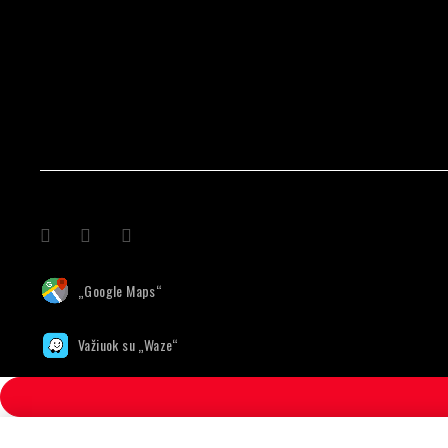
„Google Maps“
Važiuok su „Waze“