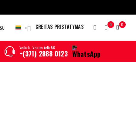
0
0
GREITAS PRISTATYMAS
 SU
Veikals, Ventas ielā 56
+(371) 2888 0123