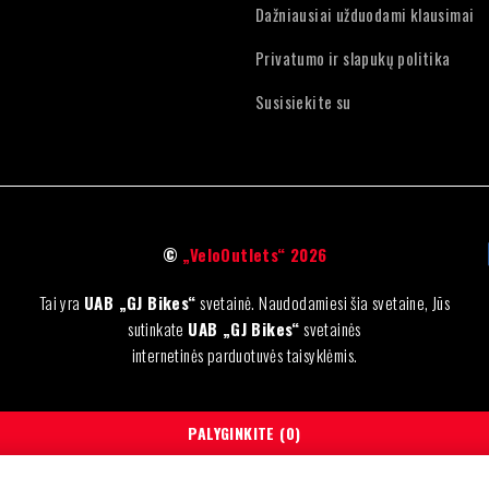
Dažniausiai užduodami klausimai
Privatumo ir slapukų politika
Susisiekite su
©
„VeloOutlets“ 2026
Tai yra
UAB „GJ Bikes“
svetainė. Naudodamiesi šia svetaine, Jūs
sutinkate
UAB „GJ Bikes“
svetainės
internetinės parduotuvės taisyklėmis.
PALYGINKITE
(0)