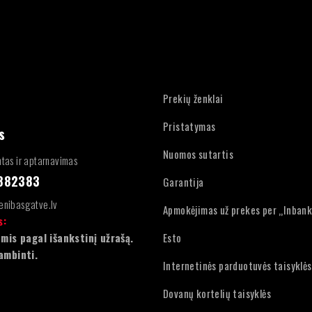
Prekių ženklai
Pristatymas
s
Nuomos sutartis
tas ir aptarnavimas
4882383
Garantija
enibasgatve.lv
Apmokėjimas už prekes per „Inban
s:
mis pagal išankstinį užrašą.
Esto
ambinti.
Internetinės parduotuvės taisyklės
Dovanų kortelių taisyklės