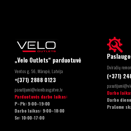
Paslaugo
„Velo Outlets“ parduotuvė
Dviračių remon
Ventos g. 56, Mārupė, Latvija
(+371) 2
+(371) 2888 0123
pasutijumi@vi
pasutijumi@vienibasgatve.lv
Darbo laika
Parduotuvės darbo laikas:
Darbo dieno
P–Pk: 9:00–19:00
Prašome sk
Darbo laikas: 9:00–18:00
Sv: 10:00-17:00