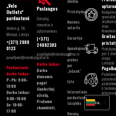
ženklai
„Velo
aptarn
Paslaugos
Pristatymas
Outlets“
Kompeten
specialist
parduotuvė
Dviračių
atsakymai
Nuomos
remontas ir
visus
sutartis
Ventos g. 56,
klausimus
aptarnavimas
Mārupė, Latvija
Greitas
Garantija
(+371)
+(371) 2888
prista
24882383
Apmokėjimas
0123
Pristatym
per 3 die
pasutijumi@vienibasgatve.lv
už
pasutijumi@vienibasgatve.lv
visoje
prekes
Latvijoje
Darbo laikas:
per
Parduotuvės
Pagalb
Darbo
„Inbank“
darbo laikas:
Padėsime
dienomis
patarimai
P–Pk: 9:00–
Esto
pagal
pasirinki
19:00
ir technin
išankstinį
Internetinės
Darbo laikas:
informaci
užrašą.
parduotuvės
9:00–18:00
Prašome
Lietuvių
taisyklės
Sv: 10:00-
skambinti.
latvių
17:00
Dovanų