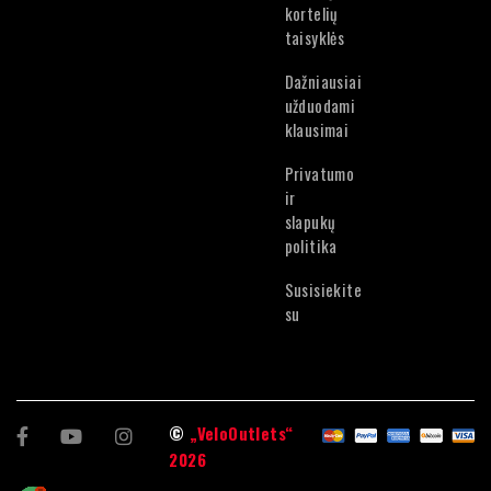
Lietuvių
kortelių
Estonian
taisyklės
Dažniausiai
užduodami
klausimai
Privatumo
ir
slapukų
politika
Susisiekite
su
©
„VeloOutlets“
2026