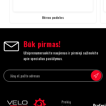
Bērnu pudeles
Būk pirmas!
Užsiprenumeruokite naujienas ir pirmieji sužinokite
apie specialius pasiūlymus.
Prekių
Profesi