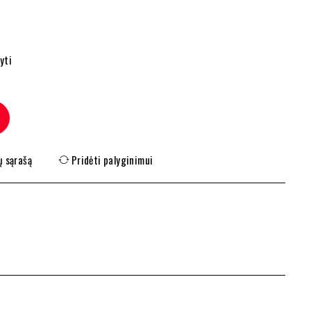
yti
ų sąrašą
Pridėti palyginimui