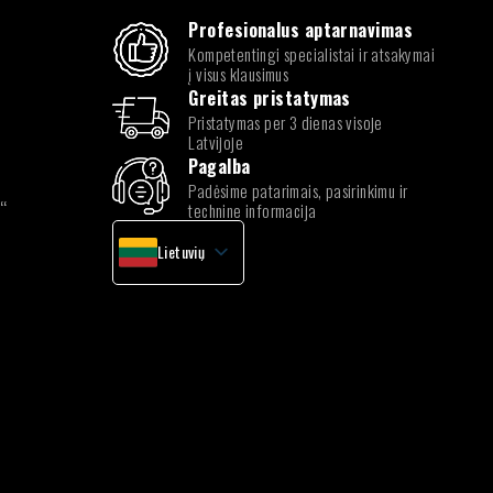
Profesionalus aptarnavimas
Kompetentingi specialistai ir atsakymai
į visus klausimus
Greitas pristatymas
Pristatymas per 3 dienas visoje
Latvijoje
Pagalba
Padėsime patarimais, pasirinkimu ir
k“
technine informacija
Lietuvių
latvių
Lietuvių
Estonian