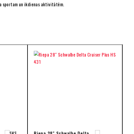
ota sportam un ikdienas aktivitātēm.
Riepa 28" Schwalbe Delta
Ka