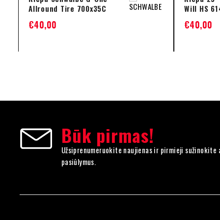
Allround Tire 700x35C
Will HS 61
€
40,00
€
40,00
Būk pirmas!
Užsiprenumeruokite naujienas ir pirmieji sužinokite 
pasiūlymus.