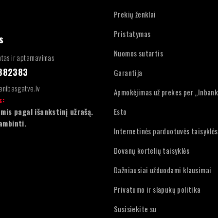
Prekių ženklai
Pristatymas
s
Nuomos sutartis
tas ir aptarnavimas
4882383
Garantija
enibasgatve.lv
Apmokėjimas už prekes per „Inban
s:
mis pagal išankstinį užrašą.
Esto
ambinti.
Internetinės parduotuvės taisyklės
Dovanų kortelių taisyklės
Dažniausiai užduodami klausimai
Privatumo ir slapukų politika
Susisiekite su