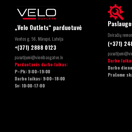
Paslaugo
„Velo Outlets“ parduotuvė
Dviračių remon
Ventos g. 56, Mārupė, Latvija
(+371) 2
+(371) 2888 0123
pasutijumi@vi
pasutijumi@vienibasgatve.lv
Darbo laika
Parduotuvės darbo laikas:
Darbo dieno
P–Pk: 9:00–19:00
Prašome sk
Darbo laikas: 9:00–18:00
Sv: 10:00-17:00