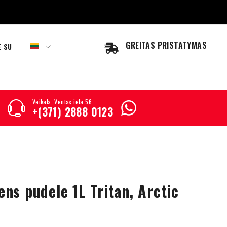
GREITAS PRISTATYMAS
E SU
Veikals, Ventas ielā 56
+(371) 2888 0123
ns pudele 1L Tritan, Arctic