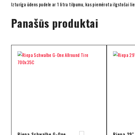
Izturīga ūdens pudele ar 1 litra tilpumu, kas piemērota ilgstošai l
Panašūs produktai
Riepa Schwalbe G-One
Riepa 29"