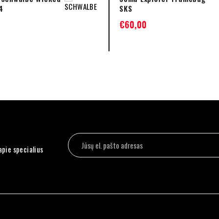
4
SKS
€
60,00
apie specialius