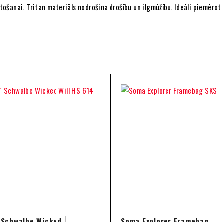
ietošanai. Tritan materiāls nodrošina drošību un ilgmūžību. Ideāli piemēr
 Schwalbe Wicked
Soma Explorer Framebag