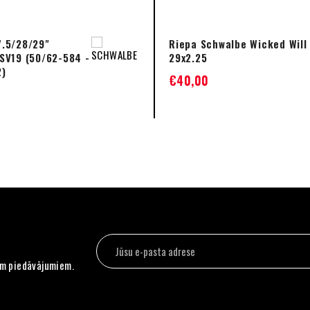
.5/28/29"
Riepa Schwalbe Wicked Will
SV19 (50/62-584 -
29x2.25
2)
€
40,00
em piedāvājumiem.