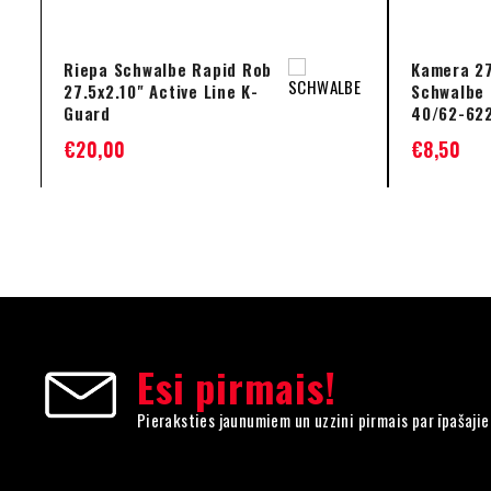
Riepa Schwalbe Rapid Rob
Kamera 27
27.5x2.10" Active Line K-
Schwalbe 
Guard
40/62-62
€
20,00
€
8,50
Esi pirmais!
Pieraksties jaunumiem un uzzini pirmais par īpašaji