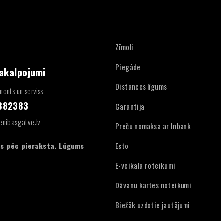
Zīmoli
Piegāde
pakalpojumi
Distances līgums
onts un serviss
4882383
Garantija
enibasgatve.lv
Preču nomaksa ar Inbank
:
s pēc pieraksta. Lūgums
Esto
E-veikala noteikumi
Dāvanu kartes noteikumi
Biežāk uzdotie jautājumi