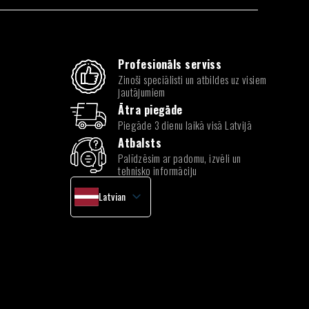
Profesionāls serviss
Zinoši speciālisti un atbildes uz visiem
jautājumiem
Ātra piegāde
Piegāde 3 dienu laikā visā Latvijā
Atbalsts
Palīdzēsim ar padomu, izvēli un
tehnisko informāciju
Latvian
English
Lithuanian
Estonian