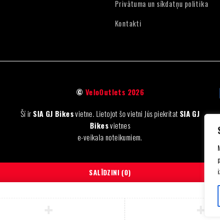
Privātuma un sīkdatņu politika
Kontakti
©
VeloOutlets 2026
Šī ir
SIA GJ Bikes
vietne. Lietojot šo vietni Jūs piekrītat
SIA GJ
Bikes
vietnes
e-veikala noteikumiem.
SALĪDZINI
(0)