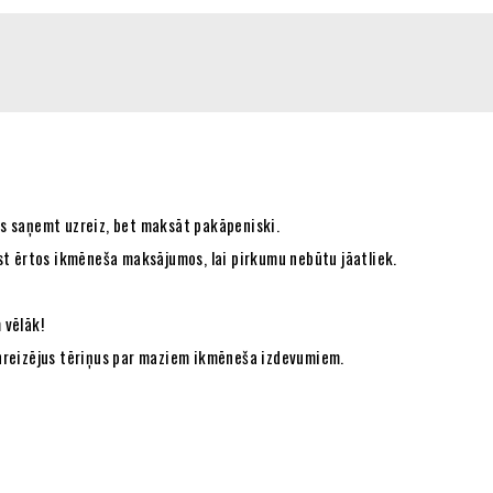
ies saņemt uzreiz, bet maksāt pakāpeniski.
st ērtos ikmēneša maksājumos, lai pirkumu nebūtu jāatliek.
 vēlāk!
ienreizējus tēriņus par maziem ikmēneša izdevumiem.