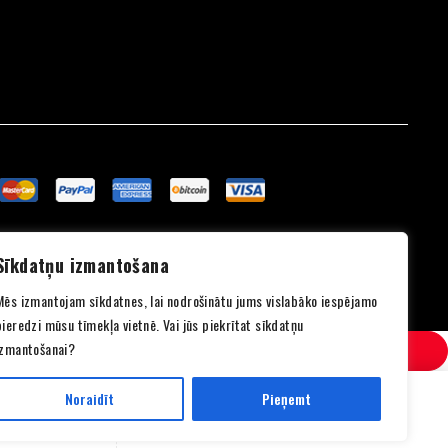
Sīkdatņu izmantošana
Mēs izmantojam sīkdatnes, lai nodrošinātu jums vislabāko iespējamo
pieredzi mūsu tīmekļa vietnē. Vai jūs piekrītat sīkdatņu
izmantošanai?
Noraidīt
Pieņemt
SALĪDZINI