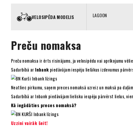
LAGOON
VELOSIPĒDA MODELIS
Preču nomaksa
Preču nomaksa ir ērts risinājums, ja velosipēdu vai aprīkojumu vēl
Sadarbībā ar
Inbank
piedāvājam iespēju lielākus izdevumus pārvēr
Neatliec pirkumu, saņem preces nomaksā uzreiz un maksā pa daļām
Sadarbībā ar Inbank piedāvājam lielisku iespēju pārvērst lielus, v
Kā iegādāties preces nomaksā?
Uzzini vairāk šeit!