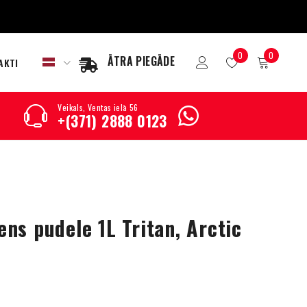
0
0
ĀTRA PIEGĀDE
AKTI
Veikals, Ventas ielā 56
+(371) 2888 0123
ns pudele 1L Tritan, Arctic