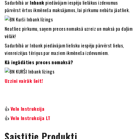
Sadarbībā ar
Inbank
piedāvājam iespēju lielākus izdevumus
pārvērst ērtos ikmēneša maksājumos, lai pirkumu nebūtu jāatliek.
Neatliec pirkumu, saņem preces nomaksā uzreiz un maksā pa daļām
vēlāk!
Sadarbībā ar Inbank piedāvājam lielisku iespēju pārvērst lielus,
vienreizējus tēriņus par maziem ikmēneša izdevumiem.
Kā iegādāties preces nomaksā?
Uzzini vairāk šeit!
👍
Velo Instrukcija
👍
Velo Instrukcija LT
Saistītie Produkti