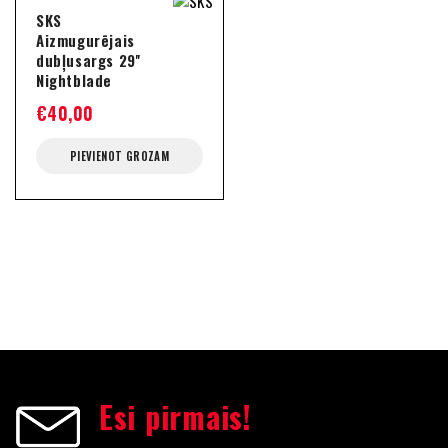
SKS
Aizmugurējais
dubļusargs 29''
Nightblade
€
40,00
PIEVIENOT GROZAM
Esi pirmais!