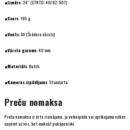
Izmērs
: 24″ (ETRTO: 40/62-507)
Svars
: 165 g
Vents
: AV (Šrēdera vārsts)
Vārsta garums
: 40 mm
Materiāls
: Butils
Kameras izpildījums
: Standarta
Preču nomaksa
Preču nomaksa ir ērts risinājums, ja velosipēdu vai aprīkojumu vēlies
saņemt uzreiz, bet maksāt pakāpeniski.