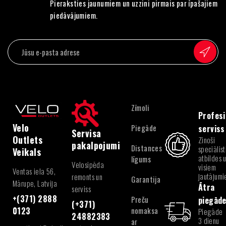
Pieraksties jaunumiem un uzzini pirmais par īpašajiem
piedāvājumiem.
Zīmoli
Profesi
Velo
Piegāde
serviss
Servisa
Outlets
Zinoši
pakalpojumi
Distances
speciālist
Veikals
atbildes 
līgums
Velosipēda
visiem
Ventas iela 56,
jautājum
remonts un
Garantija
Mārupe, Latvija
Ātra
serviss
+(371) 2888
Preču
piegād
(+371)
nomaksa
0123
Piegāde
24882383
3 dienu
ar