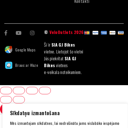
Kontakti
©
VeloOutlets 2026
Šī ir
SIA GJ Bikes
Google Maps
vietne. Lietojot šo vietni
Jūs piekrītat
SIA GJ
Brauc ar Waze
Bikes
vietnes
e-veikala noteikumiem.
SALĪDZINI
(0)
Sīkdatņu izmantošana
Mēs izmantojam sīkdatnes, lai nodrošinātu jums vislabāko iespējamo