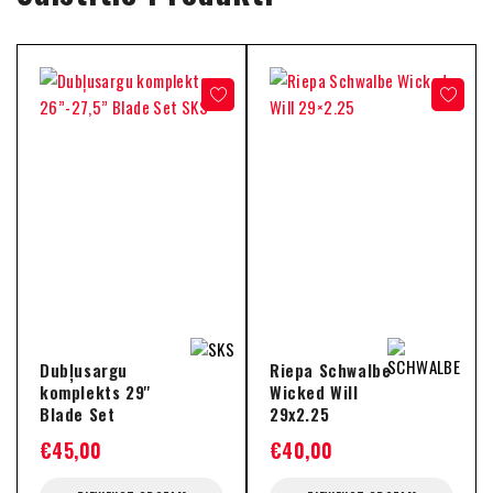
Dubļusargu
Riepa Schwalbe
komplekts 29''
Wicked Will
Blade Set
29x2.25
€
45,00
€
40,00