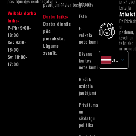
pasutijumi@vienibasgatve.lv
laikā visā
Inbank
pasutijumi@vienibasgatve.lv
Latvijā
Veikala darba
Atbalst
Esto
Darba laiks:
laiks:
Palīdzēsi
Darba dienās
ar
P-Pk: 9:00-
E-
pēc
padomu,
veikala
19:00
izvēli un
pieraksta.
noteikumi
Se: 9:00-
tehnisko
Lūgums
informāci
18:00
zvanīt.
Dāvanu
Sv: 10:00-
Latvian
kartes
17:00
noteikumi
English
Lithuanian
Biežāk
Estonian
uzdotie
jautājumi
Privātuma
un
sīkdatņu
politika