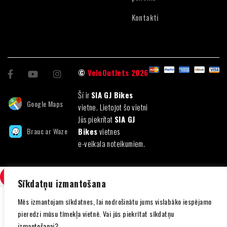
Kontakti
©
VeloOutlets 2026
Šī ir
SIA GJ Bikes
Google Maps
vietne. Lietojot šo vietni
Jūs piekrītat
SIA GJ
Brauc ar Waze
Bikes
vietnes
e-veikala noteikumiem.
SALĪDZINI
(0)
Sīkdatņu izmantošana
Mēs izmantojam sīkdatnes, lai nodrošinātu jums vislabāko iespējamo
pieredzi mūsu tīmekļa vietnē. Vai jūs piekrītat sīkdatņu
izmantošanai?