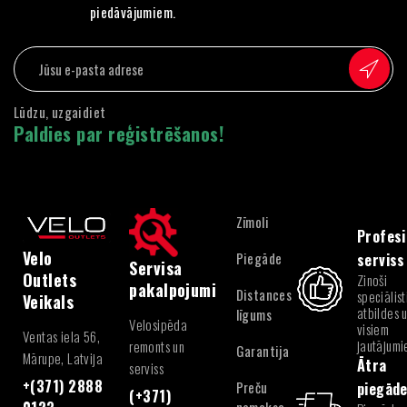
piedāvājumiem.
Lūdzu, uzgaidiet
Paldies par reģistrēšanos!
Zīmoli
Profesi
Velo
Piegāde
serviss
Servisa
Outlets
Zinoši
pakalpojumi
Distances
speciālist
Veikals
atbildes 
līgums
Velosipēda
visiem
Ventas iela 56,
jautājum
remonts un
Garantija
Mārupe, Latvija
Ātra
serviss
+(371) 2888
Preču
piegād
(+371)