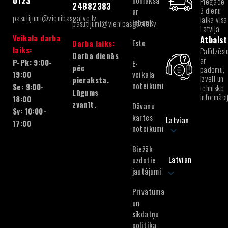
nomaksa
0123
Piegāde
24882383
3 dienu
ar
pasutijumi@vienibasgatve.lv
laikā visā
Inbank
pasutijumi@vienibasgatve.lv
Latvijā
Veikala darba
Atbalst
Esto
Darba laiks:
laiks:
Palīdzēsi
Darba dienās
ar
P-Pk: 9:00-
E-
pēc
padomu,
veikala
19:00
izvēli un
pieraksta.
noteikumi
Se: 9:00-
tehnisko
Lūgums
informāci
18:00
zvanīt.
Dāvanu
Sv: 10:00-
kartes
Latvian
17:00
noteikumi
Biežāk
Latvian
uzdotie
jautājumi
Privātuma
un
sīkdatņu
politika