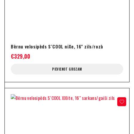
Bērnu velosipēds S´COOL niXe, 16" zils/rozā
€
329,00
PIEVIENOT GROZAM