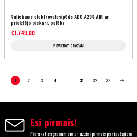
Saliekams elektrovelosipēds ADO A20S AIR ar
priekšējo piekari, pelēks
€
1.749,00
PIEVIENOT GROZAM
1
2
3
4
...
31
32
33
Esi pirmais!
Pieraksties jaunumiem un uzzini pirmais par īpašajiem