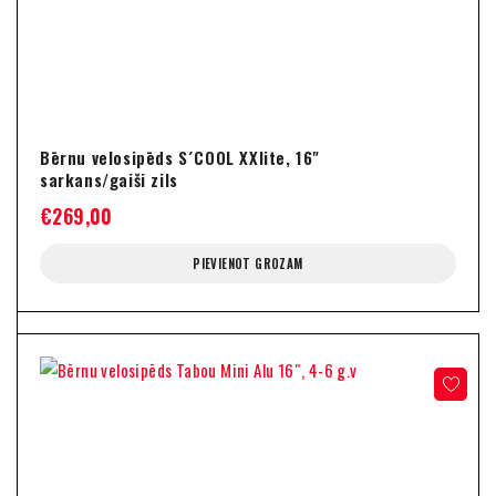
Bērnu velosipēds S´COOL XXlite, 16"
sarkans/gaiši zils
€
269,00
PIEVIENOT GROZAM