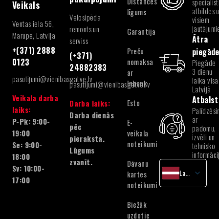
Distances
speciālist
Veikals
atbildes 
līgums
Velosipēda
visiem
Ventas iela 56,
jautājum
remonts un
Garantija
Mārupe, Latvija
Ātra
serviss
+(371) 2888
Preču
piegād
(+371)
nomaksa
0123
Piegāde
24882383
3 dienu
ar
pasutijumi@vienibasgatve.lv
laikā visā
Inbank
pasutijumi@vienibasgatve.lv
Latvijā
Veikala darba
Atbalst
Esto
Darba laiks:
laiks:
Palīdzēsi
Darba dienās
ar
P-Pk: 9:00-
E-
pēc
padomu,
veikala
19:00
izvēli un
pieraksta.
noteikumi
Se: 9:00-
tehnisko
Lūgums
informāci
18:00
zvanīt.
Dāvanu
Sv: 10:00-
Latvian
kartes
17:00
noteikumi
English
Lithuanian
Biežāk
Estonian
uzdotie