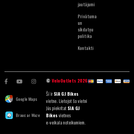
jautājumi
Privātuma
un
sīkdatņu
politika
Kontakti
©
VeloOutlets 2026
Šī ir
SIA GJ Bikes
Google Maps
vietne. Lietojot šo vietni
Jūs piekrītat
SIA GJ
Brauc ar Waze
Bikes
vietnes
e-veikala noteikumiem.