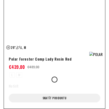
28"
L, M
Polar Forester Comp Lady Resin Red
€
439,00
€
489,00
L
M
Notīrīt
SKATĪT PRODUKTU