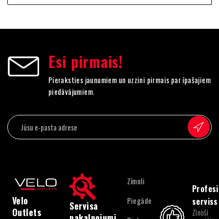
Esi pirmais!
Pieraksties jaunumiem un uzzini pirmais par īpašajiem
piedāvājumiem.
Zīmoli
Profesi
Velo
Piegāde
serviss
Servisa
Outlets
Zinoši
pakalpojumi