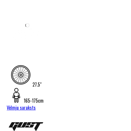
27.5"
165-175cm
Vēlmju saraksts
Gust Katox
Green