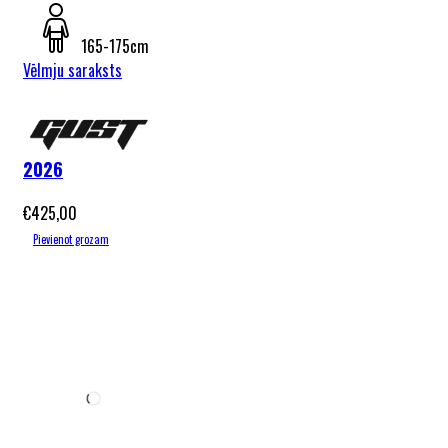
165-175cm
Vēlmju saraksts
Gust Katox
Hidraulic
2026
€
425,00
Pievienot grozam