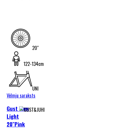
20"
122-134cm
UNI
Vēlmju saraksts
Gust Flow
Light
20″Pink