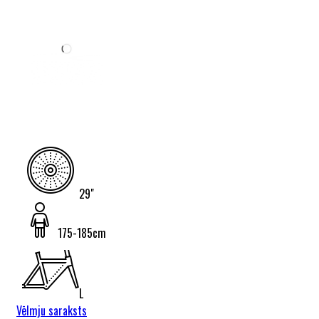
29"
175-185cm
L
Vēlmju saraksts