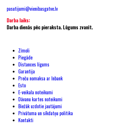
pasutijumi@vienibasgatve.lv
Darba laiks:
Darba dienās pēc pieraksta. Lūgums zvanīt.
Zīmoli
Piegāde
Distances līgums
Garantija
Preču nomaksa ar Inbank
Esto
E-veikala noteikumi
Dāvanu kartes noteikumi
Biežāk uzdotie jautājumi
Privātuma un sīkdatņu politika
Kontakti