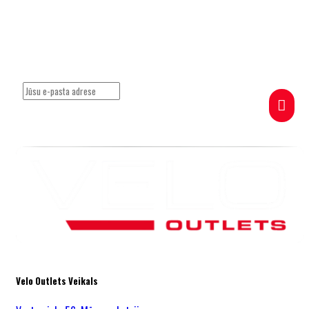
Pieraksties jaunumiem un uzzini pirmais par īpašajiem
piedāvājumiem.
Velo Outlets Veikals