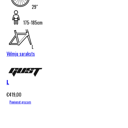
29"
175-185cm
L
Vēlmju saraksts
Gust Excel
2026 Gold
L
€
419,00
Pievienot grozam