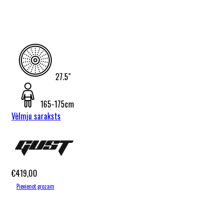
27.5"
165-175cm
Vēlmju saraksts
Gust Coral
2026
€
419,00
Pievienot grozam