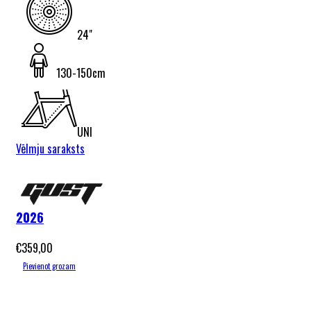
24"
130-150cm
UNI
Vēlmju saraksts
Gust Rebex
Active Blue
2026
€
359,00
Pievienot grozam