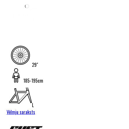
29"
185-195cm
L
Vēlmju saraksts
Gust Brave