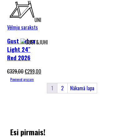
UNI
Vēlmju saraksts
Gust Rebex
Light 24″
Red 2026
€
329,00
€
299,00
Pievienot grozam
1
2
Nākamā lapa
Esi pirmais!