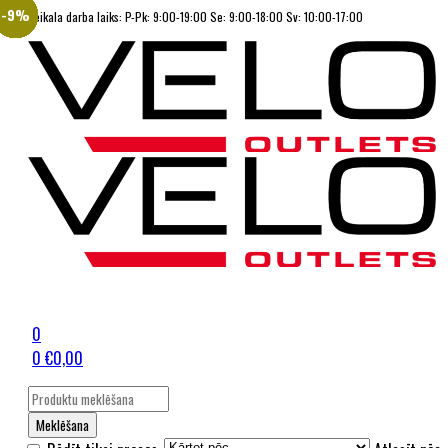
-10%
-12%
-8%
-8%
-9%
-9%
-9%
-7%
-7%
-7%
-7%
Veikala darba laiks: P-Pk: 9:00-19:00 Se: 9:00-18:00 Sv: 10:00-17:00
0
0
€
0,00