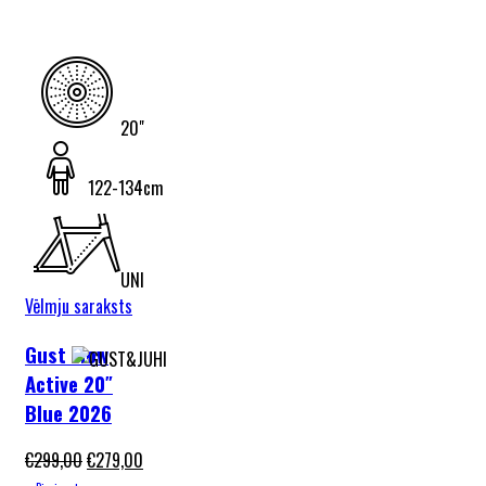
20"
122-134cm
UNI
Vēlmju saraksts
Gust Flow
Active 20″
Blue 2026
€
299,00
€
279,00