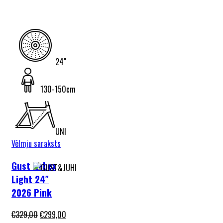
24"
130-150cm
UNI
Vēlmju saraksts
Gust Rebex
Light 24″
2026 Pink
€
329,00
€
299,00