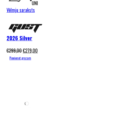
UNI
Vēlmju saraksts
Gust Flow
Active 20″
2026 Silver
€
299,00
€
279,00
Pievienot grozam