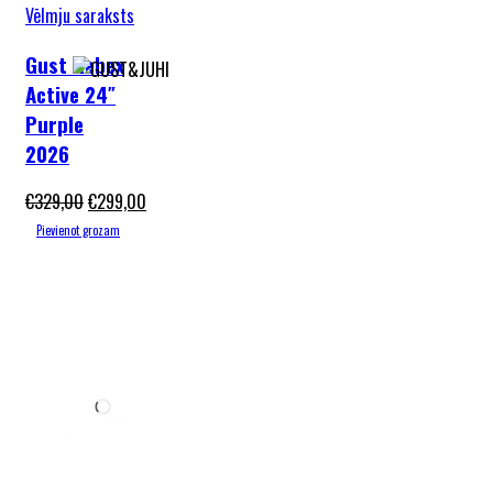
Vēlmju saraksts
Gust Rebex
Active 24″
Purple
2026
€
329,00
€
299,00
Pievienot grozam