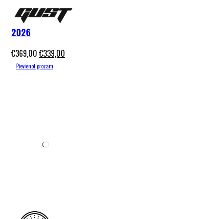
Gust Moon
26″ Pink
2026
€
369,00
€
339,00
Pievienot grozam