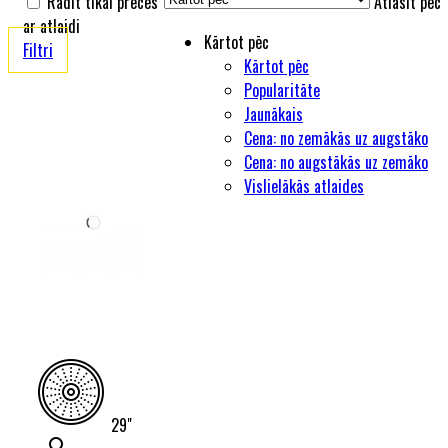
Rādīt tikai preces
Atlasīt pēc
ar atlaidi
Kārtot pēc
Filtri
Kārtot pēc
Popularitāte
Jaunākais
Cena: no zemākās uz augstāko
Cena: no augstākās uz zemāko
Vislielākās atlaides
29"