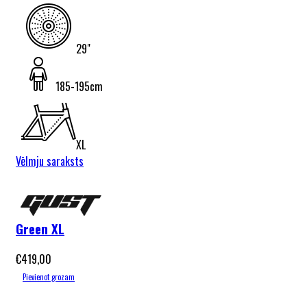
29"
185-195cm
XL
Vēlmju saraksts
Gust Excel
2026
Green XL
€
419,00
Pievienot grozam