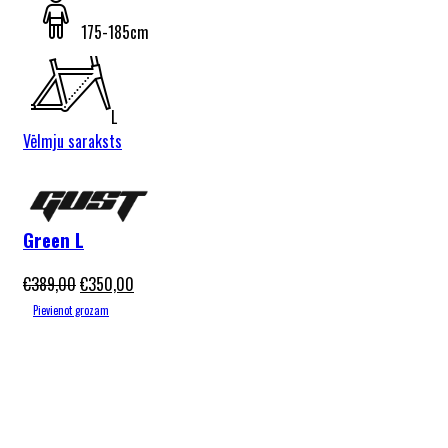
175-185cm
L
Vēlmju saraksts
Gust Brave
2026
Green L
€
389,00
€
350,00
Pievienot grozam