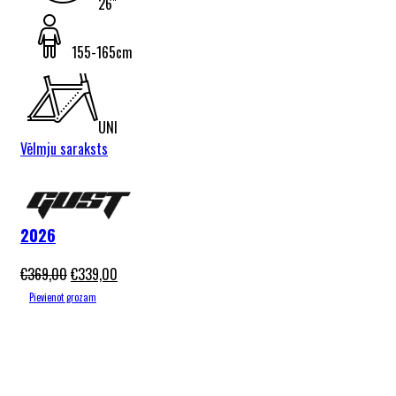
26"
155-165cm
UNI
Vēlmju saraksts
Gust Moon
26″ Blue
2026
€
369,00
€
339,00
Pievienot grozam