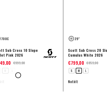
700C
29"
ott Sub Cross 10 Slope
Scott Sub Cross 20 Sl
olet Pink 2026
Cumulus White 2026
49,00
€
799,00
€
999,00
€
859,00
M
L
S
M
L
īrīt
Notīrīt