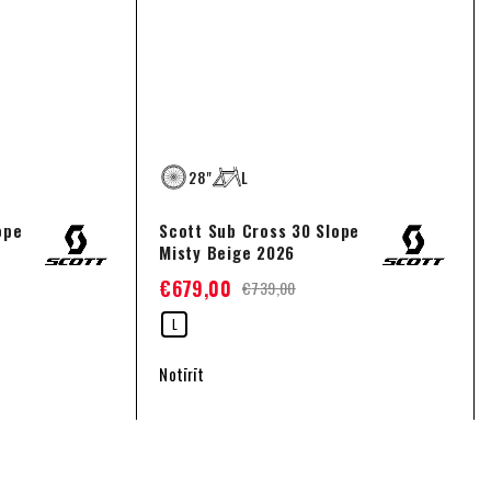
28"
L
ope
Scott Sub Cross 30 Slope
Misty Beige 2026
€
679,00
€
739,00
L
Notīrīt