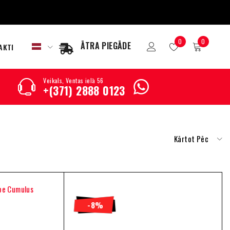
0
0
ĀTRA PIEGĀDE
AKTI
Veikals, Ventas ielā 56
+(371) 2888 0123
Kārtot Pēc
-8%