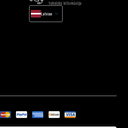
tehnisko informāciju
Latvian
English
Lithuanian
Estonian