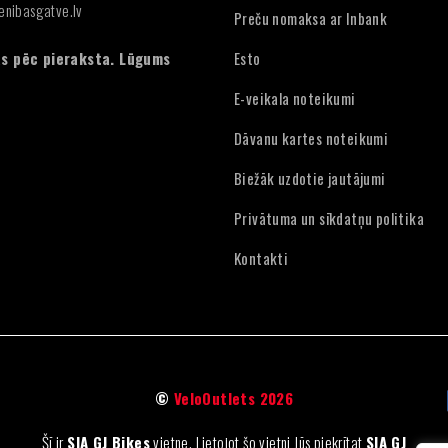
enibasgatve.lv
Preču nomaksa ar Inbank
:
s pēc pieraksta. Lūgums
Esto
E-veikala noteikumi
Dāvanu kartes noteikumi
Biežāk uzdotie jautājumi
Privātuma un sīkdatņu politika
Kontakti
©
VeloOutlets 2026
Šī ir
SIA GJ Bikes
vietne. Lietojot šo vietni Jūs piekrītat
SIA GJ