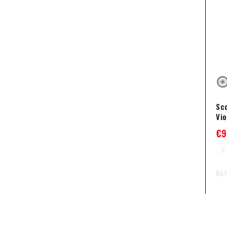
Sc
Vi
€
9
S
Not