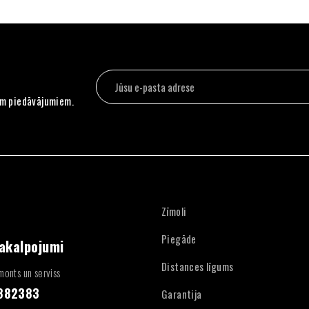
em piedāvājumiem.
Zīmoli
Piegāde
pakalpojumi
Distances līgums
onts un serviss
4882383
Garantija