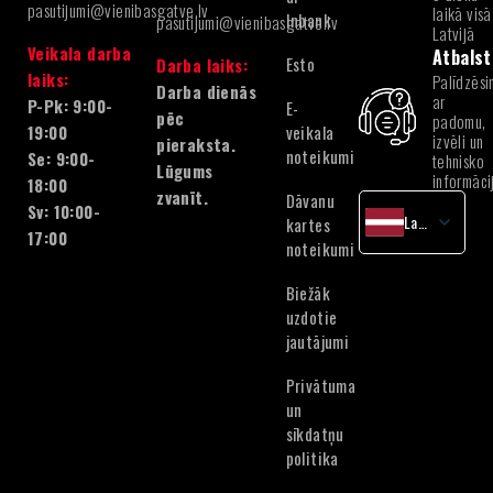
pasutijumi@vienibasgatve.lv
laikā visā
Inbank
pasutijumi@vienibasgatve.lv
Latvijā
Veikala darba
Atbalst
Esto
Darba laiks:
laiks:
Palīdzēsi
Darba dienās
ar
P-Pk: 9:00-
E-
pēc
padomu,
veikala
19:00
izvēli un
pieraksta.
noteikumi
Se: 9:00-
tehnisko
Lūgums
informāci
18:00
zvanīt.
Dāvanu
Sv: 10:00-
Latvian
kartes
17:00
noteikumi
English
Lithuanian
Biežāk
Estonian
uzdotie
jautājumi
Privātuma
un
sīkdatņu
politika