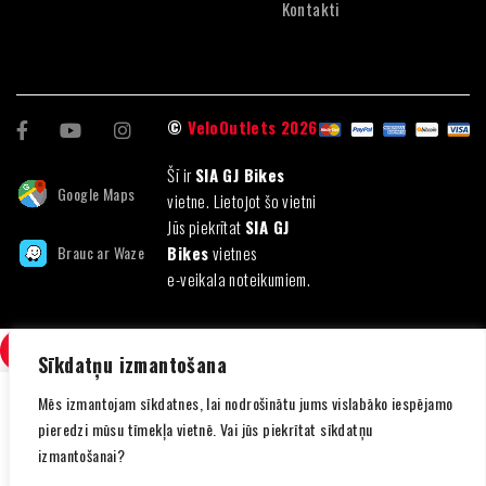
Kontakti
©
VeloOutlets 2026
Šī ir
SIA GJ Bikes
Google Maps
vietne. Lietojot šo vietni
Jūs piekrītat
SIA GJ
Brauc ar Waze
Bikes
vietnes
e-veikala noteikumiem.
SALĪDZINI
(0)
Sīkdatņu izmantošana
Mēs izmantojam sīkdatnes, lai nodrošinātu jums vislabāko iespējamo
pieredzi mūsu tīmekļa vietnē. Vai jūs piekrītat sīkdatņu
izmantošanai?
SALĪDZINI