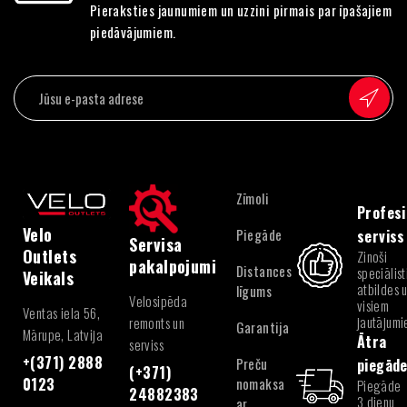
Pieraksties jaunumiem un uzzini pirmais par īpašajiem
piedāvājumiem.
Zīmoli
Profesi
Velo
Piegāde
serviss
Servisa
Outlets
Zinoši
pakalpojumi
Distances
speciālist
Veikals
atbildes 
līgums
Velosipēda
visiem
Ventas iela 56,
jautājum
remonts un
Garantija
Mārupe, Latvija
Ātra
serviss
+(371) 2888
Preču
piegād
(+371)
nomaksa
0123
Piegāde
24882383
3 dienu
ar