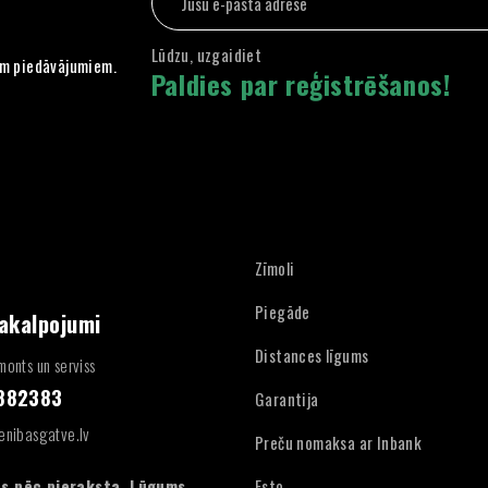
Lūdzu, uzgaidiet
em piedāvājumiem.
Paldies par reģistrēšanos!
Zīmoli
Piegāde
pakalpojumi
Distances līgums
onts un serviss
4882383
Garantija
enibasgatve.lv
Preču nomaksa ar Inbank
:
s pēc pieraksta. Lūgums
Esto