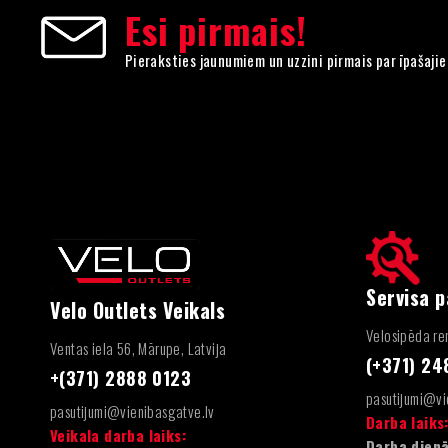
Esi pirmais!
Pieraksties jaunumiem un uzzini pirmais par īpašaji
Servisa 
Velo Outlets Veikals
Velosipēda rem
Ventas iela 56, Mārupe, Latvija
(+371) 2
+(371) 2888 0123
pasutijumi@vi
pasutijumi@vienibasgatve.lv
Darba laiks
Veikala darba laiks:
Darba dienā