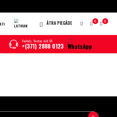
0
0
ĀTRA PIEGĀDE
KTI
Veikals, Ventas ielā 56
+(371) 2888 0123