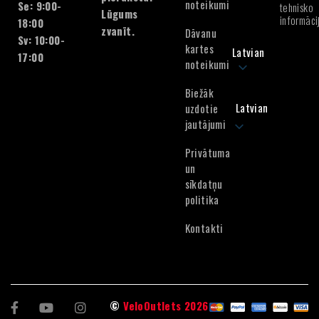
noteikumi
Se: 9:00-
tehnisko
Lūgums
informāci
18:00
zvanīt.
Dāvanu
Sv: 10:00-
kartes
Latvian
17:00
noteikumi
Biežāk
Latvian
uzdotie
jautājumi
Privātuma
un
sīkdatņu
politika
Kontakti
©
VeloOutlets 2026