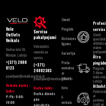
Zīmoli
Profesi
Velo
Piegāde
serviss
Servisa
Outlets
Zinoši
pakalpojumi
Distances
speciālist
Veikals
atbildes 
līgums
Velosipēda
visiem
Ventas iela 56,
jautājum
remonts un
Garantija
Mārupe, Latvija
Ātra
serviss
+(371) 2888
Preču
piegād
(+371)
nomaksa
0123
Piegāde
24882383
3 dienu
ar
pasutijumi@vienibasgatve.lv
laikā visā
Inbank
pasutijumi@vienibasgatve.lv
Latvijā
Veikala darba
Atbalst
Esto
Darba laiks:
laiks:
Palīdzēsi
Darba dienās
ar
P-Pk: 9:00-
E-
pēc
padomu,
veikala
19:00
izvēli un
pieraksta.