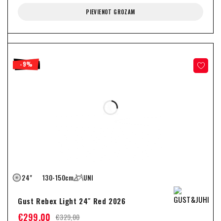
PIEVIENOT GROZAM
-9%
24"
130-150cm
UNI
Gust Rebex Light 24″ Red 2026
€
299,00
€
329,00