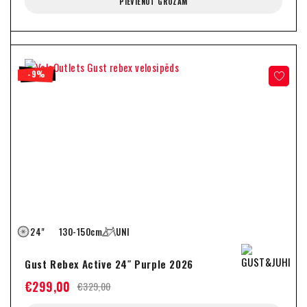
PIEVIENOT GROZAM
-9%
24"
130-150cm
UNI
Gust Rebex Active 24″ Purple 2026
€
299,00
€
329,00