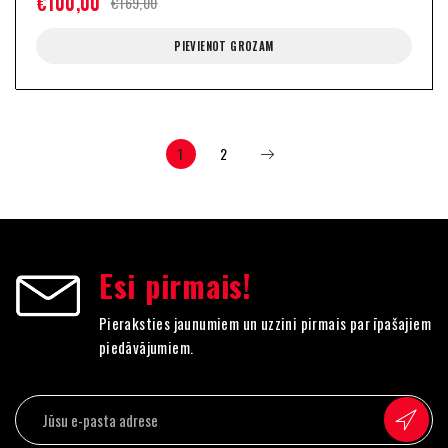
€
100,00
€
169,00
PIEVIENOT GROZAM
1
2
Esi pirmais!
Pieraksties jaunumiem un uzzini pirmais par īpašajiem
piedāvājumiem.