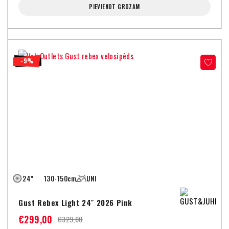
PIEVIENOT GROZAM
-9%
24"
130-150cm
UNI
Gust Rebex Light 24″ 2026 Pink
€
299,00
€
329,00