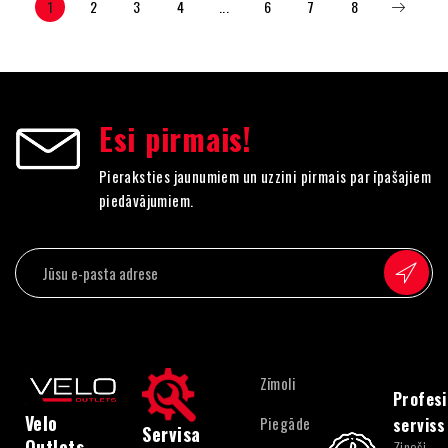
1
2
3
4
...
6
7
8
Esi pirmais!
Pieraksties jaunumiem un uzzini pirmais par īpašajiem
piedāvājumiem.
Zīmoli
Profesi
Velo
Piegāde
serviss
Servisa
Outlets
Zinoši