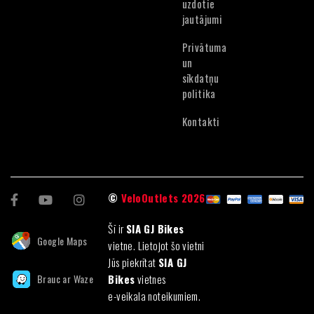
Estonian
uzdotie
jautājumi
Privātuma
un
sīkdatņu
politika
Kontakti
©
VeloOutlets 2026
Šī ir
SIA GJ Bikes
Google Maps
vietne. Lietojot šo vietni
Jūs piekrītat
SIA GJ
Brauc ar Waze
Bikes
vietnes
e-veikala noteikumiem.