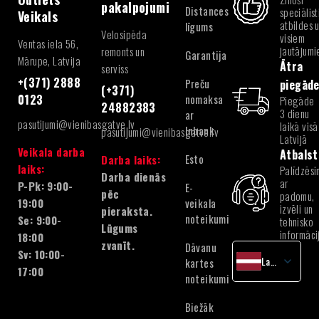
pakalpojumi
Distances
speciālist
Veikals
atbildes 
līgums
Velosipēda
visiem
Ventas iela 56,
jautājum
remonts un
Garantija
Mārupe, Latvija
Ātra
serviss
+(371) 2888
Preču
piegād
(+371)
nomaksa
0123
Piegāde
24882383
3 dienu
ar
pasutijumi@vienibasgatve.lv
laikā visā
Inbank
pasutijumi@vienibasgatve.lv
Latvijā
Veikala darba
Atbalst
Esto
Darba laiks:
laiks:
Palīdzēsi
Darba dienās
ar
P-Pk: 9:00-
E-
pēc
padomu,
veikala
19:00
izvēli un
pieraksta.
noteikumi
Se: 9:00-
tehnisko
Lūgums
informāci
18:00
zvanīt.
Dāvanu
Sv: 10:00-
Latvian
kartes
17:00
noteikumi
English
Lithuanian
Biežāk