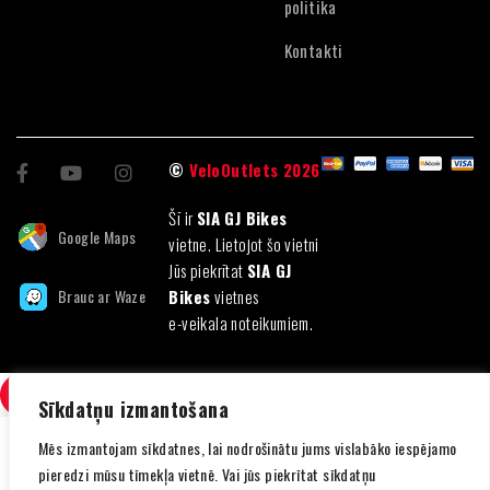
politika
Kontakti
©
VeloOutlets 2026
Šī ir
SIA GJ Bikes
Google Maps
vietne. Lietojot šo vietni
Jūs piekrītat
SIA GJ
Brauc ar Waze
Bikes
vietnes
e-veikala noteikumiem.
SALĪDZINI
(0)
Sīkdatņu izmantošana
Mēs izmantojam sīkdatnes, lai nodrošinātu jums vislabāko iespējamo
pieredzi mūsu tīmekļa vietnē. Vai jūs piekrītat sīkdatņu