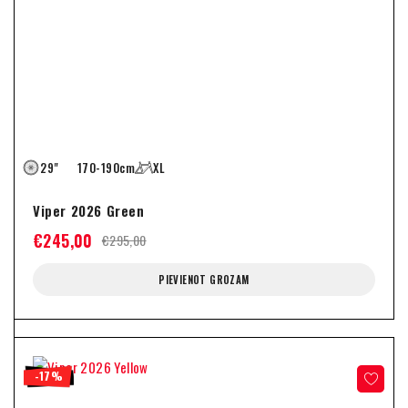
29"
170-190cm
XL
Viper 2026 Green
€
245,00
€
295,00
PIEVIENOT GROZAM
-17%