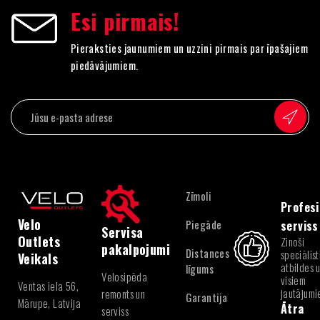
Esi pirmais!
Pieraksties jaunumiem un uzzini pirmais par īpašajiem
piedāvājumiem.
Zīmoli
Profesi
Velo
Piegāde
serviss
Servisa
Outlets
Zinoši
pakalpojumi
Distances
speciālist
Veikals
atbildes 
līgums
Velosipēda
visiem
Ventas iela 56,
jautājum
remonts un
Garantija
Mārupe, Latvija
Ātra
serviss