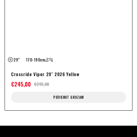
29"
170-190cm
L
Crossride Viper 29″ 2026 Yellow
€
245,00
€
295,00
PIEVIENOT GROZAM