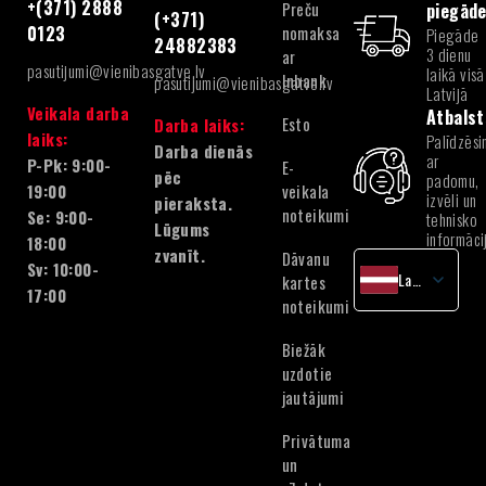
+(371) 2888
Preču
piegād
(+371)
nomaksa
0123
Piegāde
24882383
3 dienu
ar
pasutijumi@vienibasgatve.lv
laikā visā
Inbank
pasutijumi@vienibasgatve.lv
Latvijā
Veikala darba
Atbalst
Esto
Darba laiks:
laiks:
Palīdzēsi
Darba dienās
ar
P-Pk: 9:00-
E-
pēc
padomu,
veikala
19:00
izvēli un
pieraksta.
noteikumi
Se: 9:00-
tehnisko
Lūgums
informāci
18:00
zvanīt.
Dāvanu
Sv: 10:00-
Latvian
kartes
17:00
noteikumi
English
Lithuanian
Biežāk
Estonian
uzdotie
jautājumi
Privātuma
un