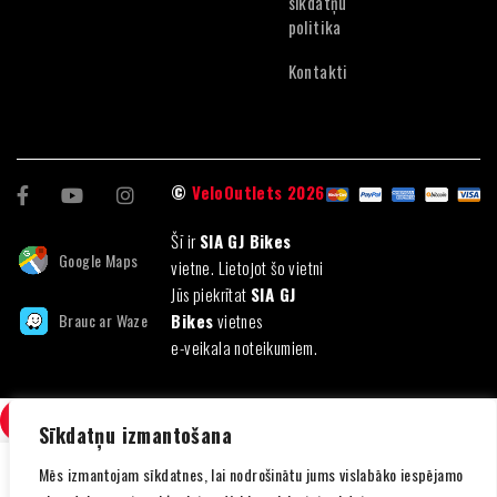
sīkdatņu
politika
Kontakti
©
VeloOutlets 2026
Šī ir
SIA GJ Bikes
Google Maps
vietne. Lietojot šo vietni
Jūs piekrītat
SIA GJ
Brauc ar Waze
Bikes
vietnes
e-veikala noteikumiem.
SALĪDZINI
(0)
Sīkdatņu izmantošana
Mēs izmantojam sīkdatnes, lai nodrošinātu jums vislabāko iespējamo