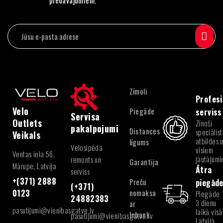
piedāvājumiem.
Zīmoli
Profesi
Velo
Piegāde
serviss
Servisa
Outlets
Zinoši
pakalpojumi
Distances
speciālist
Veikals
atbildes 
līgums
Velosipēda
visiem
Ventas iela 56,
jautājum
remonts un
Garantija
Mārupe, Latvija
Ātra
serviss
+(371) 2888
Preču
piegād
(+371)
nomaksa
0123
Piegāde
24882383
3 dienu
ar
pasutijumi@vienibasgatve.lv
laikā visā
Inbank
pasutijumi@vienibasgatve.lv
Latvijā