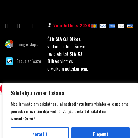
©
VeloOutlets 2026
Šī ir
SIA GJ Bikes
Google Maps
vietne. Lietojot šo vietni
Jūs piekrītat
SIA GJ
Brauc ar Waze
Bikes
vietnes
e-veikala noteikumiem.
SALĪDZINI
(0)
Sīkdatņu izmantošana
Mēs izmantojam sīkdatnes, lai nodrošinātu jums vislabāko iespējamo
pieredzi mūsu tīmekļa vietnē. Vai jūs piekrītat sīkdatņu
izmantošanai?
SALĪDZINI
Noraidīt
Pieņemt