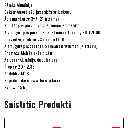
Rāmis: Alumīnija
Dakša: Amortizācijas dakša ar lockout
Ātrumu skaits: 3×7 (21 ātrums)
Priekšējais pārslēdzējs: Shimano FD-TZ500
Aizmugurējais pārslēdzējs: Shimano Tourney RD-TZ500
Pārslēdzēju rokturi: Shimano EF500
Aizmugurējais zobrats: Shimano brīvrumba (7 ātrumi)
Bremzes: Mehāniskās disku
Aploces: Alumīnija, dubultsienu
Riepas: 29 × 2.35
Sēdeklis: MTB
Papildaprīkojums: Atbalsta kājiņa
Svars: ~15 kg
Saistītie Produkti