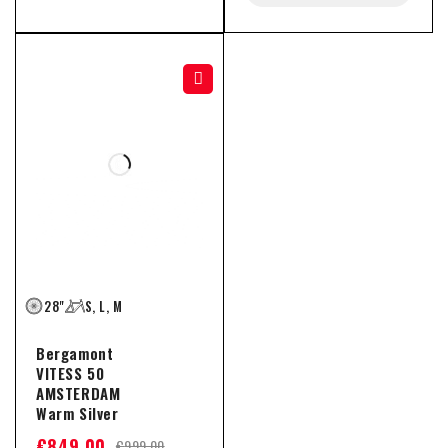
-15%
28"
S, L, M
Bergamont
VITESS 50
AMSTERDAM
Warm Silver
€
849,00
€
999,00