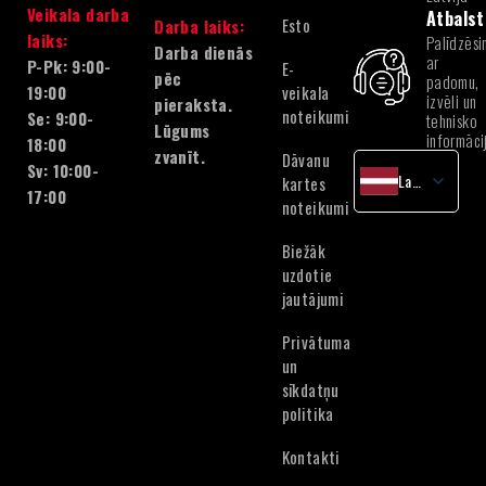
Veikala darba
Atbalst
Esto
Darba laiks:
laiks:
Palīdzēsi
Darba dienās
ar
P-Pk: 9:00-
E-
pēc
padomu,
veikala
19:00
izvēli un
pieraksta.
noteikumi
Se: 9:00-
tehnisko
Lūgums
informāci
18:00
zvanīt.
Dāvanu
Sv: 10:00-
Latvian
kartes
17:00
noteikumi
English
Lithuanian
Biežāk
Estonian
uzdotie
jautājumi
Privātuma
un
sīkdatņu
politika
Kontakti