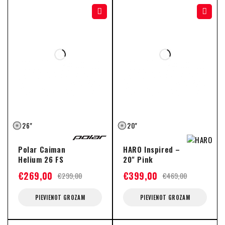
-10%
-15%
26"
20"
Polar Caiman
HARO Inspired –
Helium 26 FS
20" Pink
€
269,00
€
399,00
€
299,00
€
469,00
PIEVIENOT GROZAM
PIEVIENOT GROZAM