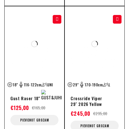
-24%
-17%
18"
116-122cm
UNI
29"
170-190cm
L
Gust Raser 18''
Crossride Viper
29″ 2026 Yellow
€
125,00
€
165,00
€
245,00
€
295,00
PIEVIENOT GROZAM
PIEVIENOT GROZAM