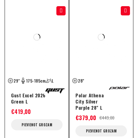
-16%
29"
175-185cm
L
28"
Gust Excel 2026
Polar Athena
Green L
City Silver
Purple 28" L
€
419,00
€
379,00
€
449,00
PIEVIENOT GROZAM
PIEVIENOT GROZAM