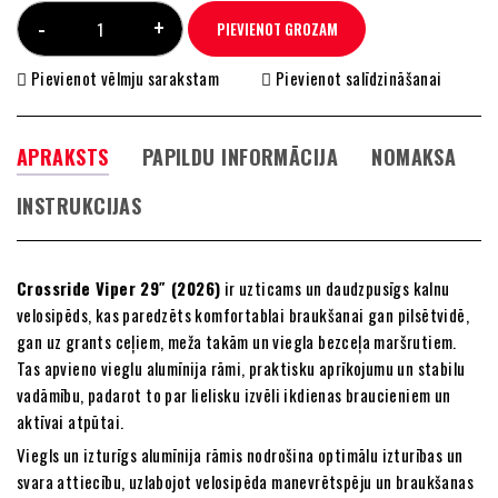
PIEVIENOT GROZAM
Pievienot vēlmju sarakstam
Pievienot salīdzināšanai
APRAKSTS
PAPILDU INFORMĀCIJA
NOMAKSA
INSTRUKCIJAS
Crossride Viper 29″ (2026)
ir uzticams un daudzpusīgs kalnu
velosipēds, kas paredzēts komfortablai braukšanai gan pilsētvidē,
gan uz grants ceļiem, meža takām un viegla bezceļa maršrutiem.
Tas apvieno vieglu alumīnija rāmi, praktisku aprīkojumu un stabilu
vadāmību, padarot to par lielisku izvēli ikdienas braucieniem un
aktīvai atpūtai.
Viegls un izturīgs alumīnija rāmis nodrošina optimālu izturības un
svara attiecību, uzlabojot velosipēda manevrētspēju un braukšanas