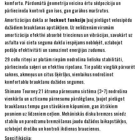
komfortu. Pārdomātā ģeometrija veicina ērtu sēdpozīciju un
pārliecinošu kontroli gan īsos, gan garākos maršrutos.
Amortizācijas dakša ar
lockout funkciju
ļauj pielāgot velosipēdu
dažādiem braukšanas apstākļiem. Uz nelīdzenām virsmām
amortizācija efektīvi absorbē triecienus un vibrācijas, savukārt uz
asfalta vai cieta seguma dakšu iespējams nobloķēt, uzlabojot
pedāļu efektivitāti un samazinot enerģijas zudumus.
29 collu riteņi ar platām riepām nodrošina lielisku stabilitāti,
pārliecinošu saķeri un efektīvu ripošanu. Tie palīdz vieglāk pārvarēt
saknes, akmeņus un citus šķēršļus, vienlaikus nodrošinot
komfortablu braukšanu dažādos segumos.
Shimano Tourney 21 ātruma pārnesumu sistēma (3×7) nodrošina
vienkāršu un uzticamu pārnesumu pārslēgšanu, ļaujot pielāgot
braukšanas tempu gan stāvākiem kāpumiem, gan ātrākiem
posmiem uz līdzeniem ceļiem. Mehāniskās disku bremzes sniedz
stabilu un paredzamu bremzēšanas jaudu dažādos laikapstākļos,
uzlabojot drošību un kontroli ikdienas braucienos.
Specifikācija: