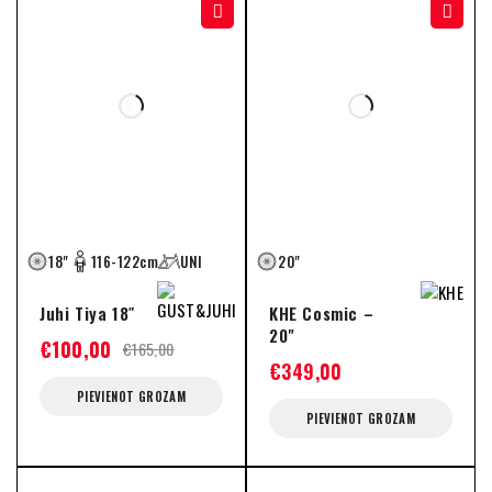
-39%
18"
116-122cm
UNI
20"
Juhi Tiya 18″
KHE Cosmic –
20"
€
100,00
€
165,00
€
349,00
PIEVIENOT GROZAM
PIEVIENOT GROZAM