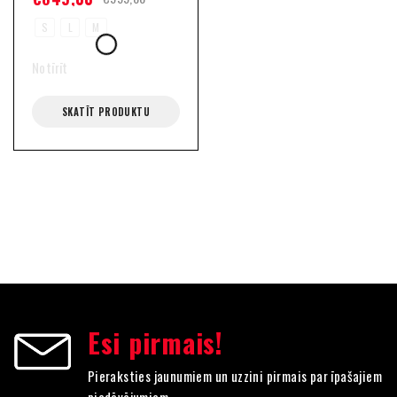
S
L
M
Notīrīt
SKATĪT PRODUKTU
Esi pirmais!
Pieraksties jaunumiem un uzzini pirmais par īpašajiem