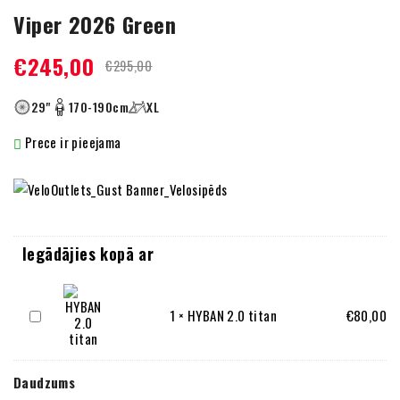
Viper 2026 Green
€
245,00
€
295,00
29"
170-190cm
XL
Prece ir pieejama
Iegādājies kopā ar
HYBAN
1
×
HYBAN 2.0 titan
€
80,00
2.0
titan
Daudzums