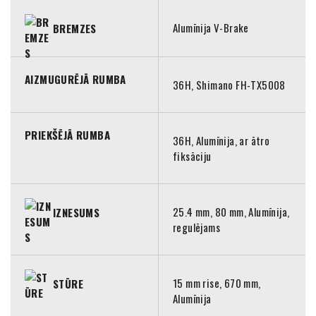
Alumīnija V-Brake
BREMZES
AIZMUGURĒJĀ RUMBA
36H, Shimano FH-TX5008
PRIEKŠĒJĀ RUMBA
36H, Alumīnija, ar ātro
fiksāciju
25.4 mm, 80 mm, Alumīnija,
IZNESUMS
regulējams
15 mm rise, 670 mm,
STŪRE
Alumīnija