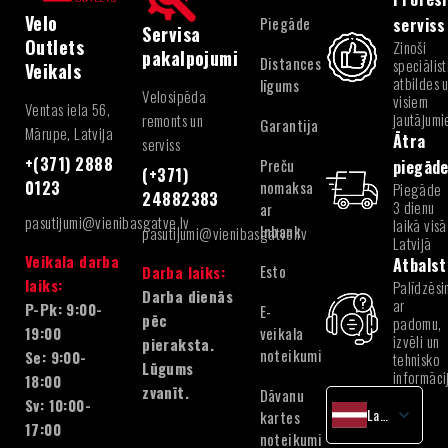
Velo
Piegāde
serviss
Servisa
Outlets
Zinoši
pakalpojumi
Distances
speciālist
Veikals
atbildes 
līgums
Velosipēda
visiem
Ventas iela 56,
jautājum
remonts un
Garantija
Mārupe, Latvija
Ātra
serviss
+(371) 2888
Preču
piegād
(+371)
nomaksa
0123
Piegāde
24882383
3 dienu
ar
pasutijumi@vienibasgatve.lv
laikā visā
Inbank
pasutijumi@vienibasgatve.lv
Latvijā
Veikala darba
Atbalst
Esto
Darba laiks:
laiks:
Palīdzēsi
Darba dienās
ar
P-Pk: 9:00-
E-
pēc
padomu,
veikala
19:00
izvēli un
pieraksta.
noteikumi
Se: 9:00-
tehnisko
Lūgums
informāci
18:00
zvanīt.
Dāvanu
Sv: 10:00-
Latvian
kartes
17:00
noteikumi
English