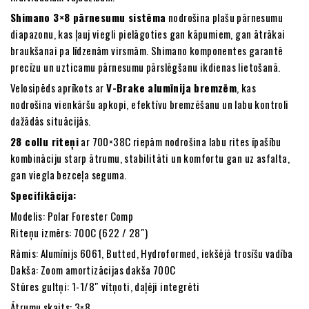
Shimano 3×8 pārnesumu sistēma
nodrošina plašu pārnesumu
diapazonu, kas ļauj viegli pielāgoties gan kāpumiem, gan ātrākai
braukšanai pa līdzenām virsmām. Shimano komponentes garantē
precīzu un uzticamu pārnesumu pārslēgšanu ikdienas lietošanā.
Velosipēds aprīkots ar
V-Brake alumīnija bremzēm
, kas
nodrošina vienkāršu apkopi, efektīvu bremzēšanu un labu kontroli
dažādās situācijās.
28 collu riteņi
ar 700×38C riepām nodrošina labu rites īpašību
kombināciju starp ātrumu, stabilitāti un komfortu gan uz asfalta,
gan viegla bezceļa seguma.
Specifikācija:
Modelis: Polar Forester Comp
Riteņu izmērs: 700C (622 / 28″)
Rāmis: Alumīnijs 6061, Butted, Hydroformed, iekšējā trosīšu vadība
Dakša: Zoom amortizācijas dakša 700C
Stūres gultņi: 1-1/8″ vītņoti, daļēji integrēti
Ātrumu skaits: 3×8