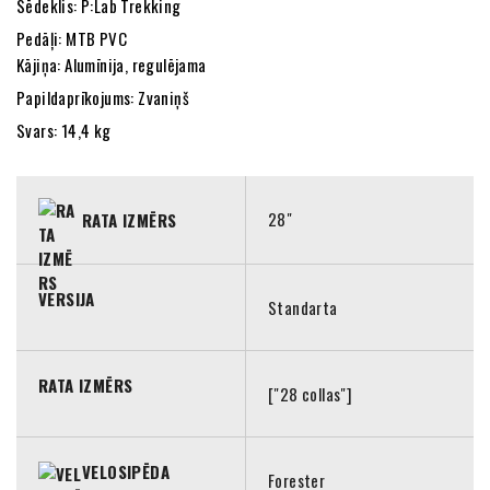
Sēdeklis: P:Lab Trekking
Pedāļi: MTB PVC
Kājiņa: Alumīnija, regulējama
Papildaprīkojums: Zvaniņš
Svars: 14,4 kg
28"
RATA IZMĒRS
VERSIJA
Standarta
RATA IZMĒRS
["28 collas"]
VELOSIPĒDA
Forester