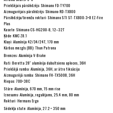
Priekšējais pārslēdzējs: Shimano FD-TY700
Aizmugurējais pārslēdzējs: Shimano RD-TX800
Pārslēdzēju/bremžu rokturi: Shimano STI ST-TX800-3×8 EZ-Fire
Plus
Kasete: Shimano CS-HG200-8, 12–32T
Ķēde: KMC Z8.1
Klaņi: Alumīnija 42/34/24T, 170 mm
Kārbas mezgls (BB): Thun Patrona
Bremzes: Alumīnija V-Brake
Rati: Beretta 28″ alumīnija dubultsienu aploces, 36H
Priekšējā rumba: Alumīnija, 36H, ar ātro fiksāciju
Aizmugurējā rumba: Shimano FH-TX5008, 36H
Riepas: 700×38C
Stūre: Alumīnija, 670 mm, 15 mm rise
Iznesums: Alumīnija, regulējams, 25.4 mm, 80 mm
Rokturi: Hermans Ergo
Sēdekļa stute: Alumīnija, 27.2 × 350 mm