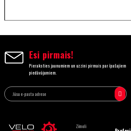
Esi pirmais!
Pieraksties jaunumiem un uzzini pirmais par īpašajiem
piedāvājumiem.
Zīmoli
Profesi