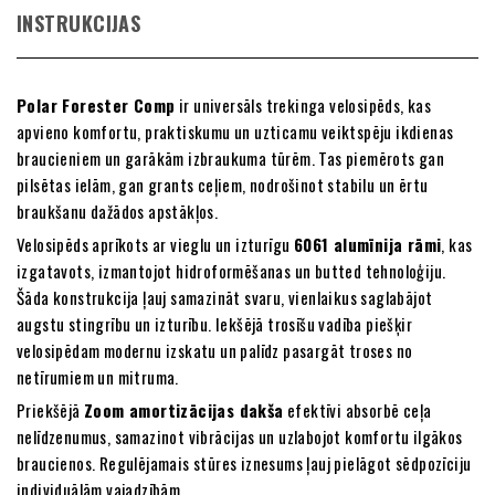
INSTRUKCIJAS
Polar Forester Comp
ir universāls trekinga velosipēds, kas
apvieno komfortu, praktiskumu un uzticamu veiktspēju ikdienas
braucieniem un garākām izbraukuma tūrēm. Tas piemērots gan
pilsētas ielām, gan grants ceļiem, nodrošinot stabilu un ērtu
braukšanu dažādos apstākļos.
Velosipēds aprīkots ar vieglu un izturīgu
6061 alumīnija rāmi
, kas
izgatavots, izmantojot hidroformēšanas un butted tehnoloģiju.
Šāda konstrukcija ļauj samazināt svaru, vienlaikus saglabājot
augstu stingrību un izturību. Iekšējā trosīšu vadība piešķir
velosipēdam modernu izskatu un palīdz pasargāt troses no
netīrumiem un mitruma.
Priekšējā
Zoom amortizācijas dakša
efektīvi absorbē ceļa
nelīdzenumus, samazinot vibrācijas un uzlabojot komfortu ilgākos
braucienos. Regulējamais stūres iznesums ļauj pielāgot sēdpozīciju
individuālām vajadzībām.