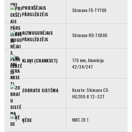
PRIEKŠĒJAIS
Shimano FD-TY700
PĀRSLĒDZĒJS
AIZMUGURĒJAIS
Shimano RD-TX800
PĀRSLĒDZĒJS
170 mm, Alumīnija
KLAŅI (CRANKSET)
42/34/24T
Kasete: Shimano CS-
ZOBRATU SISTĒMA
HG200-8 12–32T
KMC Z8.1
ĶĒDE