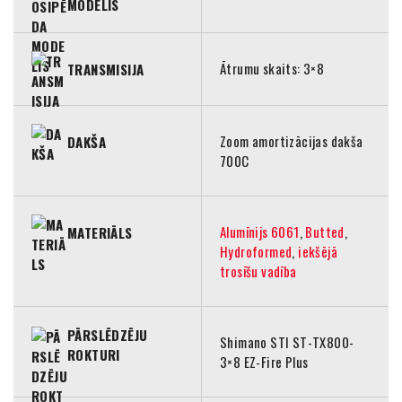
MODELIS
Ātrumu skaits: 3×8
TRANSMISIJA
Zoom amortizācijas dakša
DAKŠA
700C
Alumīnijs 6061
,
Butted
,
MATERIĀLS
Hydroformed
,
iekšējā
trosīšu vadība
PĀRSLĒDZĒJU
Shimano STI ST-TX800-
ROKTURI
3×8 EZ-Fire Plus