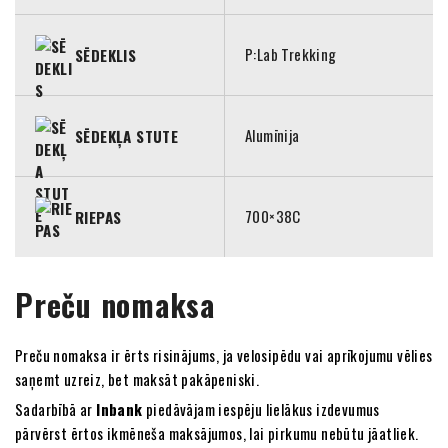
P:Lab Trekking
SĒDEKLIS
Alumīnija
SĒDEKĻA STUTE
700×38C
RIEPAS
Preču nomaksa
Preču nomaksa ir ērts risinājums, ja velosipēdu vai aprīkojumu vēlies
saņemt uzreiz, bet maksāt pakāpeniski.
Sadarbībā ar
Inbank
piedāvājam iespēju lielākus izdevumus
pārvērst ērtos ikmēneša maksājumos, lai pirkumu nebūtu jāatliek.