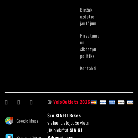
Lithuanian
Biežāk
Estonian
uzdotie
jautājumi
Privātuma
un
sīkdatņu
politika
Kontakti
©
VeloOutlets 2026
Šī ir
SIA GJ Bikes
Google Maps
vietne. Lietojot šo vietni
Jūs piekrītat
SIA GJ
Brauc ar Waze
Bikes
vietnes