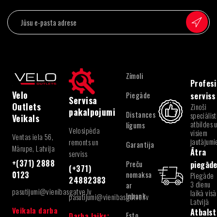
Zīmoli
Profesi
Velo
Piegāde
serviss
Servisa
Outlets
Zinoši
pakalpojumi
Distances
speciālist
Veikals
atbildes 
līgums
Velosipēda
visiem
Ventas iela 56,
jautājum
remonts un
Garantija
Mārupe, Latvija
Ātra
serviss
+(371) 2888
Preču
piegād
(+371)
nomaksa
0123
Piegāde
24882383
3 dienu
ar
pasutijumi@vienibasgatve.lv
laikā visā
Inbank
pasutijumi@vienibasgatve.lv
Latvijā
Veikala darba
Atbalst
Esto
Darba laiks: