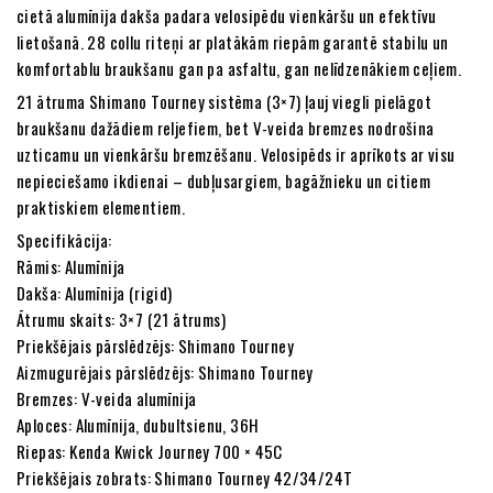
cietā alumīnija dakša padara velosipēdu vienkāršu un efektīvu
lietošanā. 28 collu riteņi ar platākām riepām garantē stabilu un
komfortablu braukšanu gan pa asfaltu, gan nelīdzenākiem ceļiem.
21 ātruma Shimano Tourney sistēma (3×7) ļauj viegli pielāgot
braukšanu dažādiem reljefiem, bet V-veida bremzes nodrošina
uzticamu un vienkāršu bremzēšanu. Velosipēds ir aprīkots ar visu
nepieciešamo ikdienai – dubļusargiem, bagāžnieku un citiem
praktiskiem elementiem.
Specifikācija:
Rāmis: Alumīnija
Dakša: Alumīnija (rigid)
Ātrumu skaits: 3×7 (21 ātrums)
Priekšējais pārslēdzējs: Shimano Tourney
Aizmugurējais pārslēdzējs: Shimano Tourney
Bremzes: V-veida alumīnija
Aploces: Alumīnija, dubultsienu, 36H
Riepas: Kenda Kwick Journey 700 × 45C
Priekšējais zobrats: Shimano Tourney 42/34/24T