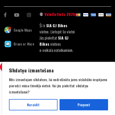
©
VeloOutlets 2026
Šī ir
SIA GJ Bikes
Google Maps
vietne. Lietojot šo vietni
Jūs piekrītat
SIA GJ
Brauc ar Waze
Bikes
vietnes
e-veikala noteikumiem.
SALĪDZINI
(0)
Sīkdatņu izmantošana
Mēs izmantojam sīkdatnes, lai nodrošinātu jums vislabāko iespējamo
pieredzi mūsu tīmekļa vietnē. Vai jūs piekrītat sīkdatņu
izmantošanai?
SALĪDZINI
Noraidīt
Pieņemt
Noņemt visus produktus