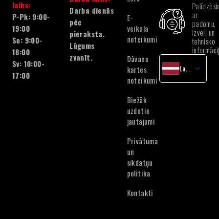
laiks:
Palīdzēsi
Darba dienās
ar
P-Pk: 9:00-
E-
pēc
padomu,
veikala
19:00
izvēli un
pieraksta.
noteikumi
Se: 9:00-
tehnisko
Lūgums
informāci
18:00
zvanīt.
Dāvanu
Sv: 10:00-
Latvian
kartes
17:00
noteikumi
English
Lithuanian
Biežāk
Estonian
uzdotie
jautājumi
Privātuma
un
sīkdatņu
politika
Kontakti