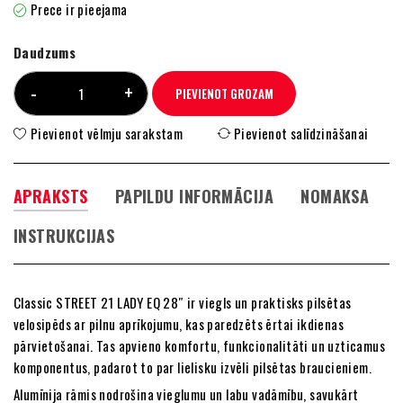
Prece ir pieejama
Daudzums
PIEVIENOT GROZAM
Pievienot vēlmju sarakstam
Pievienot salīdzināšanai
APRAKSTS
PAPILDU INFORMĀCIJA
NOMAKSA
INSTRUKCIJAS
Classic STREET 21 LADY EQ 28″ ir viegls un praktisks pilsētas
velosipēds ar pilnu aprīkojumu, kas paredzēts ērtai ikdienas
pārvietošanai. Tas apvieno komfortu, funkcionalitāti un uzticamus
komponentus, padarot to par lielisku izvēli pilsētas braucieniem.
Alumīnija rāmis nodrošina vieglumu un labu vadāmību, savukārt