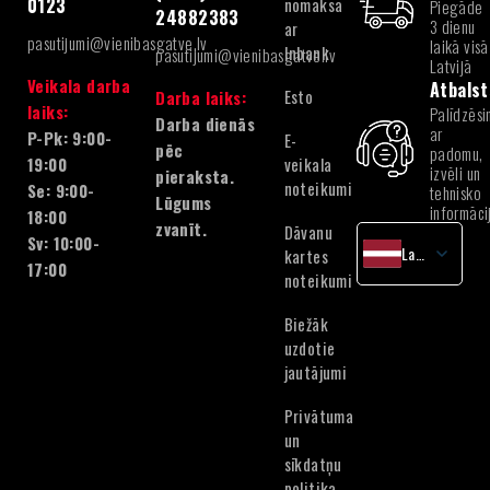
nomaksa
0123
Piegāde
24882383
3 dienu
ar
pasutijumi@vienibasgatve.lv
laikā visā
Inbank
pasutijumi@vienibasgatve.lv
Latvijā
Veikala darba
Atbalst
Esto
Darba laiks:
laiks:
Palīdzēsi
Darba dienās
ar
P-Pk: 9:00-
E-
pēc
padomu,
veikala
19:00
izvēli un
pieraksta.
noteikumi
Se: 9:00-
tehnisko
Lūgums
informāci
18:00
zvanīt.
Dāvanu
Sv: 10:00-
Latvian
kartes
17:00
noteikumi
English
Lithuanian
Biežāk
Estonian
uzdotie
jautājumi
Privātuma
un
sīkdatņu
politika