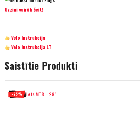
Uzzini vairāk šeit!
Velo Instrukcija
Velo Instrukcija LT
Saistītie Produkti
-24%
-25%
-25%
-21%
-10%
-15%
-21%