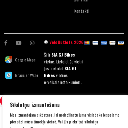
Kontakti
©
VeloOutlets 2026
Šī ir
SIA GJ Bikes
Google Maps
vietne. Lietojot šo vietni
Jūs piekrītat
SIA GJ
Brauc ar Waze
Bikes
vietnes
e-veikala noteikumiem.
SALĪDZINI
(0)
Sīkdatņu izmantošana
Mēs izmantojam sīkdatnes, lai nodrošinātu jums vislabāko iespējamo
pieredzi mūsu tīmekļa vietnē. Vai jūs piekrītat sīkdatņu