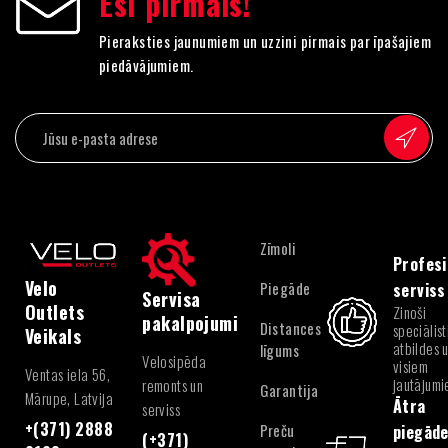
Esi pirmais!
Pieraksties jaunumiem un uzzini pirmais par īpašajiem
piedāvājumiem.
Zīmoli
Profesi
Velo
Piegāde
serviss
Servisa
Outlets
Zinoši
pakalpojumi
Distances
speciālist
Veikals
atbildes 
līgums
Velosipēda
visiem
Ventas iela 56,
jautājum
remonts un
Garantija
Mārupe, Latvija
Ātra
serviss
+(371) 2888
Preču
piegād
(+371)