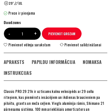
29″
XL
Prece ir pieejama
Daudzums
PIEVIENOT GROZAM
Pievienot vēlmju sarakstam
Pievienot salīdzināšanai
APRAKSTS
PAPILDU INFORMĀCIJA
NOMAKSA
INSTRUKCIJAS
Classic PRO 29 21k ir uzticams kalnu velosipēds ar 29 collu
riteņiem, kas piemērots iesācējiem un ikdienas braucieniem pa
pilsētu, grants un meža ceļiem. Viegls alumīnija rāmis, Shimano 21
pārnesumu sistēma, 100 mm priekšējais amortizators un