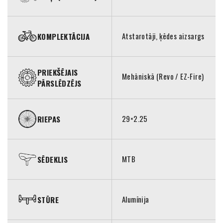
Atstarotāji, ķēdes aizsargs
KOMPLEKTĀCIJA
PRIEKŠĒJAIS
Mehāniskā (Revo / EZ-Fire)
PĀRSLĒDZĒJS
29×2.25
RIEPAS
MTB
SĒDEKLIS
Alumīnija
STŪRE