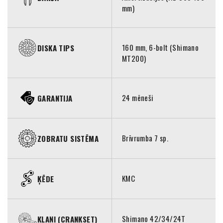
mm)
160 mm, 6-bolt (Shimano
DISKA TIPS
MT200)
24 mēneši
GARANTIJA
Brīvrumba 7 sp.
ZOBRATU SISTĒMA
KMC
ĶĒDE
Shimano 42/34/24T
KLAŅI (CRANKSET)