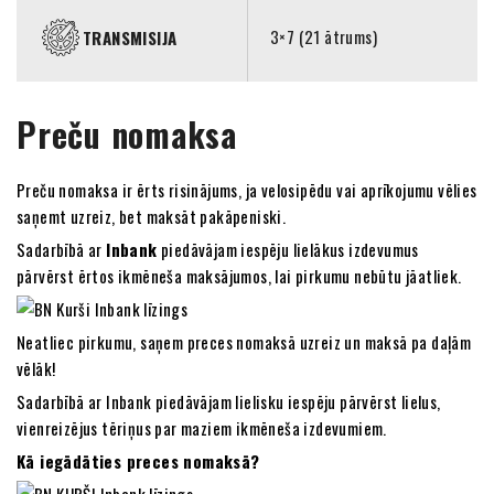
3×7 (21 ātrums)
TRANSMISIJA
Preču nomaksa
Preču nomaksa ir ērts risinājums, ja velosipēdu vai aprīkojumu vēlies
saņemt uzreiz, bet maksāt pakāpeniski.
Sadarbībā ar
Inbank
piedāvājam iespēju lielākus izdevumus
pārvērst ērtos ikmēneša maksājumos, lai pirkumu nebūtu jāatliek.
Neatliec pirkumu, saņem preces nomaksā uzreiz un maksā pa daļām
vēlāk!
Sadarbībā ar Inbank piedāvājam lielisku iespēju pārvērst lielus,
vienreizējus tēriņus par maziem ikmēneša izdevumiem.
Kā iegādāties preces nomaksā?