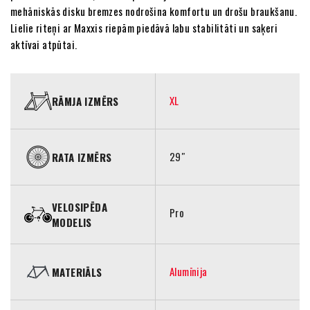
mehāniskās disku bremzes nodrošina komfortu un drošu braukšanu.
Lielie riteņi ar Maxxis riepām piedāvā labu stabilitāti un saķeri
aktīvai atpūtai.
XL
RĀMJA IZMĒRS
29″
RATA IZMĒRS
VELOSIPĒDA
Pro
MODELIS
Alumīnija
MATERIĀLS