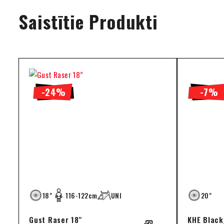
Saistītie Produkti
-24%
-7%
18"
116-122cm
UNI
20"
Gust Raser 18''
KHE Black