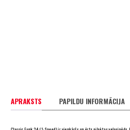
APRAKSTS
PAPILDU INFORMĀCIJA
Classic Funk 24 (1-Speed) ir vienkāršs un ērts pilsētas velosipēds,