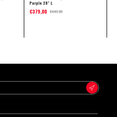
Purple 28" L
Pi
€
379,00
€
€
449,00