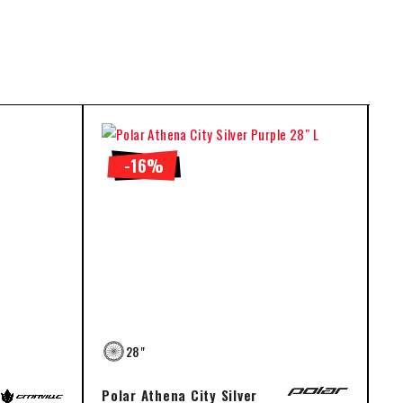
-16%
28"
Polar Athena City Silver
Po