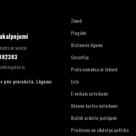
Zīmoli
Piegāde
pakalpojumi
Distances līgums
onts un serviss
4882383
Garantija
enibasgatve.lv
Preču nomaksa ar Inbank
:
s pēc pieraksta. Lūgums
Esto
E-veikala noteikumi
Dāvanu kartes noteikumi
Biežāk uzdotie jautājumi
Privātuma un sīkdatņu politika