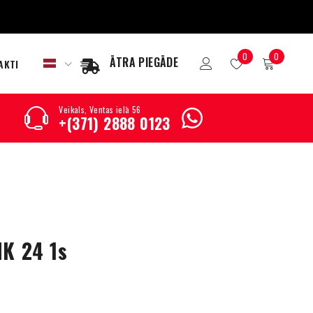
0
0
ĀTRA PIEGĀDE
AKTI
Veikals, Ventas ielā 56
+(371) 2888 0123
NK 24 1s