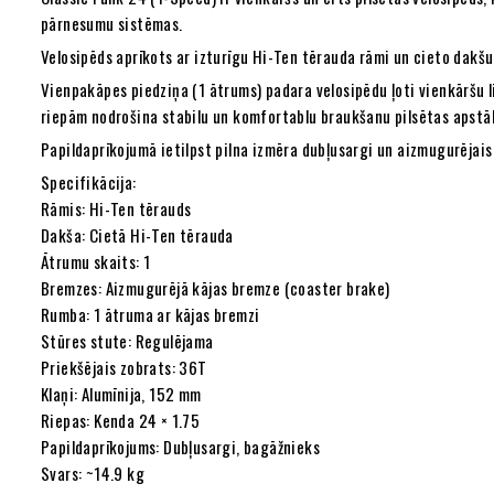
pārnesumu sistēmas.
Velosipēds aprīkots ar izturīgu Hi-Ten tērauda rāmi un cieto dakšu
Vienpakāpes piedziņa (1 ātrums) padara velosipēdu ļoti vienkāršu 
riepām nodrošina stabilu un komfortablu braukšanu pilsētas apstā
Papildaprīkojumā ietilpst pilna izmēra dubļusargi un aizmugurējai
Specifikācija:
Rāmis: Hi-Ten tērauds
Dakša: Cietā Hi-Ten tērauda
Ātrumu skaits: 1
Bremzes: Aizmugurējā kājas bremze (coaster brake)
Rumba: 1 ātruma ar kājas bremzi
Stūres stute: Regulējama
Priekšējais zobrats: 36T
Klaņi: Alumīnija, 152 mm
Riepas: Kenda 24 × 1.75
Papildaprīkojums: Dubļusargi, bagāžnieks
Svars: ~14.9 kg