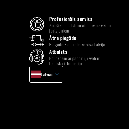
Profesionāls serviss
Zinoši speciālisti un atbildes uz visiem
jautājumiem
Ātra piegāde
Piegāde 3 dienu laikā visā Latvijā
Atbalsts
Palīdzēsim ar padomu, izvēli un
tehnisko informāciju
Latvian
English
Lithuanian
Estonian