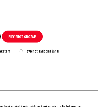
PIEVIENOT GROZAM
rakstam
Pievienot salīdzināšanai
iem, kuri novērtē minimālu apkopi un vieglu lietošanu bez