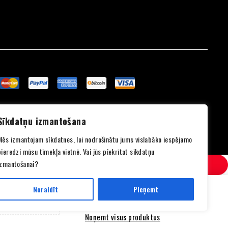
Sīkdatņu izmantošana
Mēs izmantojam sīkdatnes, lai nodrošinātu jums vislabāko iespējamo
pieredzi mūsu tīmekļa vietnē. Vai jūs piekrītat sīkdatņu
izmantošanai?
Noraidīt
Pieņemt
SALĪDZINI
Noņemt visus produktus