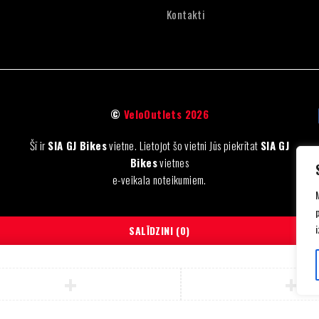
Kontakti
©
VeloOutlets 2026
Šī ir
SIA GJ Bikes
vietne. Lietojot šo vietni Jūs piekrītat
SIA GJ
Bikes
vietnes
e-veikala noteikumiem.
SALĪDZINI
(0)