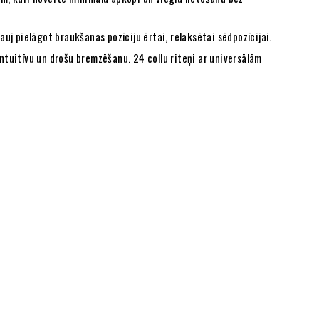
uj pielāgot braukšanas pozīciju ērtai, relaksētai sēdpozīcijai.
ntuitīvu un drošu bremzēšanu. 24 collu riteņi ar universālām