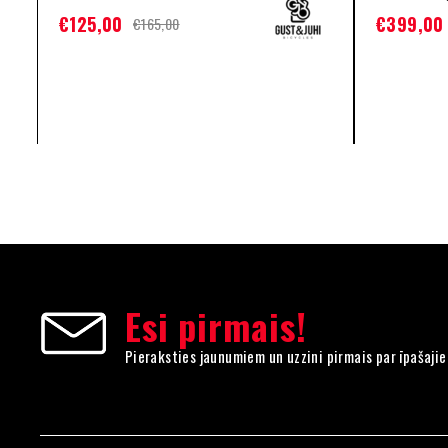
€
125,00
€
399,00
€
165,00
Esi pirmais!
Pieraksties jaunumiem un uzzini pirmais par īpašaji