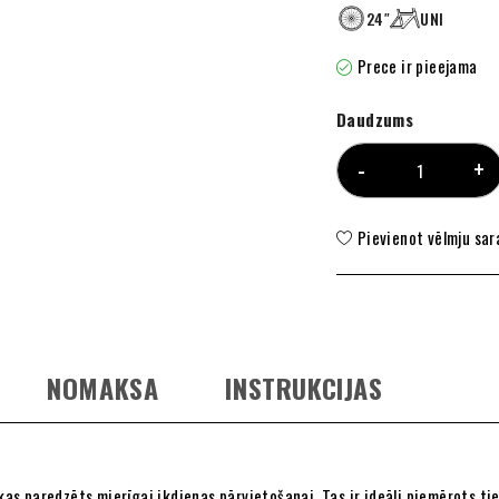
24″
UNI
Prece ir pieejama
Daudzums
Pievienot vēlmju sa
NOMAKSA
INSTRUKCIJAS
 kas paredzēts mierīgai ikdienas pārvietošanai. Tas ir ideāli piemērots t