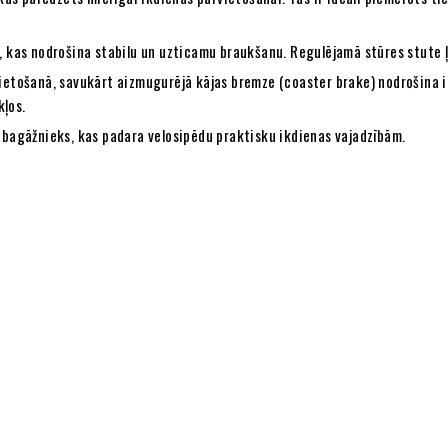
, kas nodrošina stabilu un uzticamu braukšanu. Regulējamā stūres stute ļa
lietošanā, savukārt aizmugurējā kājas bremze (coaster brake) nodrošina i
kļos.
s bagāžnieks, kas padara velosipēdu praktisku ikdienas vajadzībām.