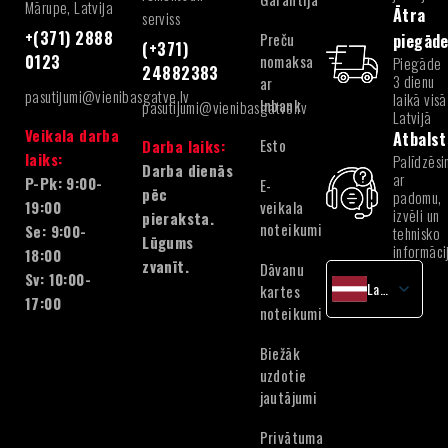
Mārupe, Latvija
Ātra
serviss
+(371) 2888
Preču
piegād
(+371)
nomaksa
0123
Piegāde
24882383
3 dienu
ar
pasutijumi@vienibasgatve.lv
laikā visā
Inbank
pasutijumi@vienibasgatve.lv
Latvijā
Veikala darba
Atbalst
Esto
Darba laiks:
laiks:
Palīdzēsi
Darba dienās
ar
P-Pk: 9:00-
E-
pēc
padomu,
veikala
19:00
izvēli un
pieraksta.
noteikumi
Se: 9:00-
tehnisko
Lūgums
informāci
18:00
zvanīt.
Dāvanu
Sv: 10:00-
Latvian
kartes
17:00
noteikumi
English
Lithuanian
Biežāk
Estonian
uzdotie
jautājumi
Privātuma