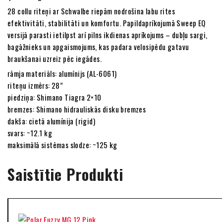
28 collu riteņi ar Schwalbe riepām nodrošina labu rites
efektivitāti, stabilitāti un komfortu. Papildaprīkojumā Sweep EQ
versijā parasti ietilpst arī pilns ikdienas aprīkojums – dubļu sargi,
bagāžnieks un apgaismojums, kas padara velosipēdu gatavu
braukšanai uzreiz pēc iegādes.
rāmja materiāls: alumīnijs (AL-6061)
riteņu izmērs: 28”
piedziņa: Shimano Tiagra 2×10
bremzes: Shimano hidrauliskās disku bremzes
dakša: cietā alumīnija (rigid)
svars: ~12.1 kg
maksimālā sistēmas slodze: ~125 kg
Saistītie Produkti
-22%
-55%
-26%
-22%
-55%
-15%
-10%
-11%
-11%