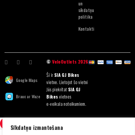
un
sīkdatņu
politika
Kontakti
©
VeloOutlets 2026
Šī ir
SIA GJ Bikes
Google Maps
vietne. Lietojot šo vietni
Jūs piekrītat
SIA GJ
Brauc ar Waze
Bikes
vietnes
e-veikala noteikumiem.
SALĪDZINI
(0)
Sīkdatņu izmantošana