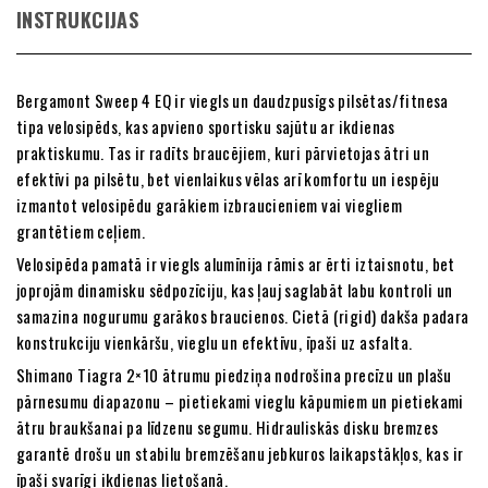
INSTRUKCIJAS
Bergamont Sweep 4 EQ ir viegls un daudzpusīgs pilsētas/fitnesa
tipa velosipēds, kas apvieno sportisku sajūtu ar ikdienas
praktiskumu. Tas ir radīts braucējiem, kuri pārvietojas ātri un
efektīvi pa pilsētu, bet vienlaikus vēlas arī komfortu un iespēju
izmantot velosipēdu garākiem izbraucieniem vai viegliem
grantētiem ceļiem.
Velosipēda pamatā ir viegls alumīnija rāmis ar ērti iztaisnotu, bet
joprojām dinamisku sēdpozīciju, kas ļauj saglabāt labu kontroli un
samazina nogurumu garākos braucienos. Cietā (rigid) dakša padara
konstrukciju vienkāršu, vieglu un efektīvu, īpaši uz asfalta.
Shimano Tiagra 2×10 ātrumu piedziņa nodrošina precīzu un plašu
pārnesumu diapazonu – pietiekami vieglu kāpumiem un pietiekami
ātru braukšanai pa līdzenu segumu. Hidrauliskās disku bremzes
garantē drošu un stabilu bremzēšanu jebkuros laikapstākļos, kas ir
īpaši svarīgi ikdienas lietošanā.