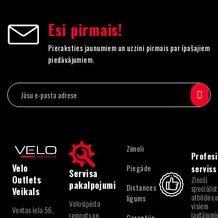
Esi pirmais!
Pieraksties jaunumiem un uzzini pirmais par īpašajiem
piedāvājumiem.
Zīmoli
Profesi
Velo
Piegāde
serviss
Servisa
Outlets
Zinoši
pakalpojumi
Distances
speciālist
Veikals
atbildes 
līgums
Velosipēda
visiem
Ventas iela 56,
jautājum
remonts un
Garantija