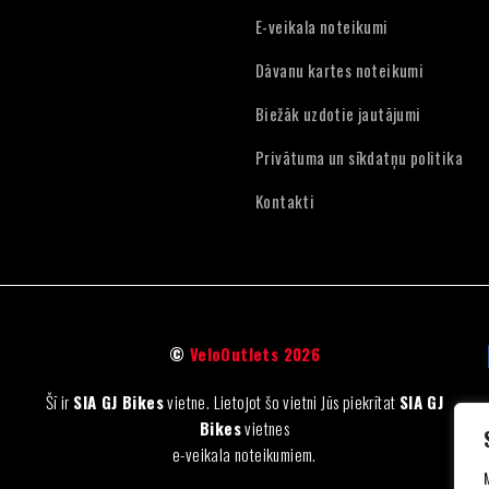
E-veikala noteikumi
Dāvanu kartes noteikumi
Biežāk uzdotie jautājumi
Privātuma un sīkdatņu politika
Kontakti
©
VeloOutlets 2026
Šī ir
SIA GJ Bikes
vietne. Lietojot šo vietni Jūs piekrītat
SIA GJ
Bikes
vietnes
e-veikala noteikumiem.