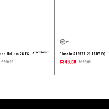
28″
man Helium 26 FS
Classic STREET 21 LADY EQ
€
349,00
€
299,00
€
439,00