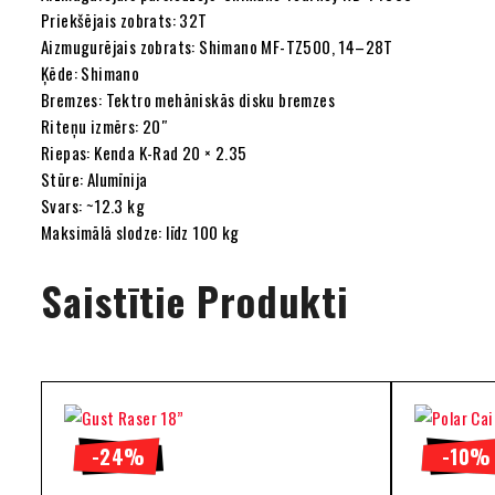
Priekšējais zobrats: 32T
Aizmugurējais zobrats: Shimano MF-TZ500, 14–28T
Ķēde: Shimano
Bremzes: Tektro mehāniskās disku bremzes
Riteņu izmērs: 20″
Riepas: Kenda K-Rad 20 × 2.35
Stūre: Alumīnija
Svars: ~12.3 kg
Maksimālā slodze: līdz 100 kg
Saistītie Produkti
-24%
-10%