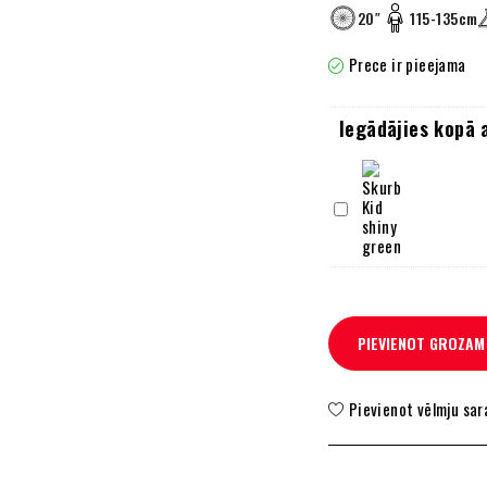
20″
115-135cm
Prece ir pieejama
Iegādājies kopā 
Skurb
Kid
shiny
green
PIEVIENOT GROZAM
Pievienot vēlmju sa