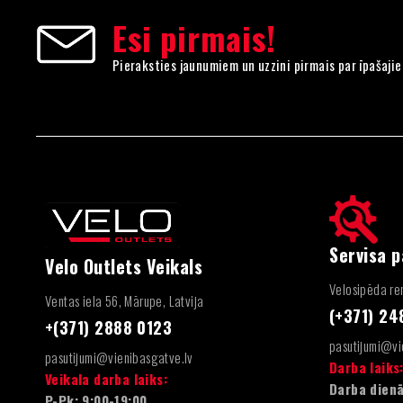
Esi pirmais!
Pieraksties jaunumiem un uzzini pirmais par īpašaji
Servisa 
Velo Outlets Veikals
Velosipēda rem
Ventas iela 56, Mārupe, Latvija
(+371) 2
+(371) 2888 0123
pasutijumi@vi
pasutijumi@vienibasgatve.lv
Darba laiks
Veikala darba laiks:
Darba dienā
P-Pk: 9:00-19:00