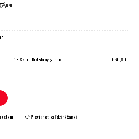
UNI
ar
1
×
Skurb Kid shiny green
€
60,00
rakstam
Pievienot salīdzināšanai