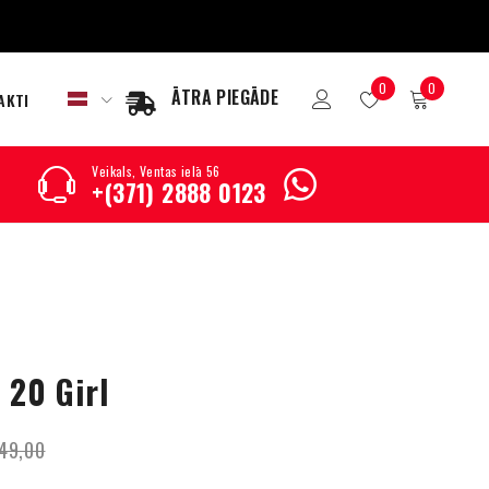
0
0
ĀTRA PIEGĀDE
AKTI
Veikals, Ventas ielā 56
+(371) 2888 0123
 20 Girl
49,00