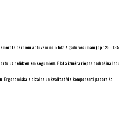
ir piemērots bērniem aptuveni no 5 līdz 7 gadu vecumam (ap 125–135
fortu uz nelīdzeniem segumiem. Plata izmēra riepas nodrošina labu
. Ergonomiskais dizains un kvalitatīvie komponenti padara šo