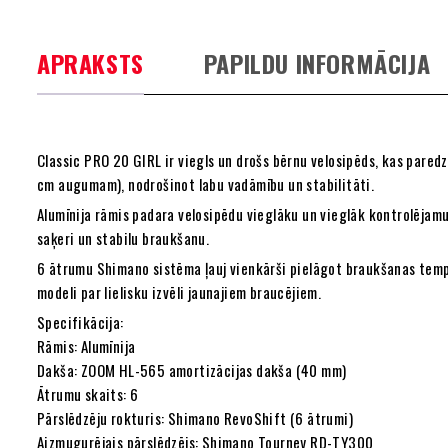
APRAKSTS
PAPILDU INFORMĀCIJA
Classic PRO 20 GIRL ir viegls un drošs bērnu velosipēds, kas pare
cm augumam), nodrošinot labu vadāmību un stabilitāti.
Alumīnija rāmis padara velosipēdu vieglāku un vieglāk kontrolējam
saķeri un stabilu braukšanu.
6 ātrumu Shimano sistēma ļauj vienkārši pielāgot braukšanas temp
modeli par lielisku izvēli jaunajiem braucējiem.
Specifikācija:
Rāmis: Alumīnija
Dakša: ZOOM HL-565 amortizācijas dakša (40 mm)
Ātrumu skaits: 6
Pārslēdzēju rokturis: Shimano RevoShift (6 ātrumi)
Aizmugurējais pārslēdzējs: Shimano Tourney RD-TY300