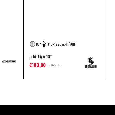
18"
116-122cm
UNI
Juhi Tiya 18″
Cl
€
100,00
€
€
165,00