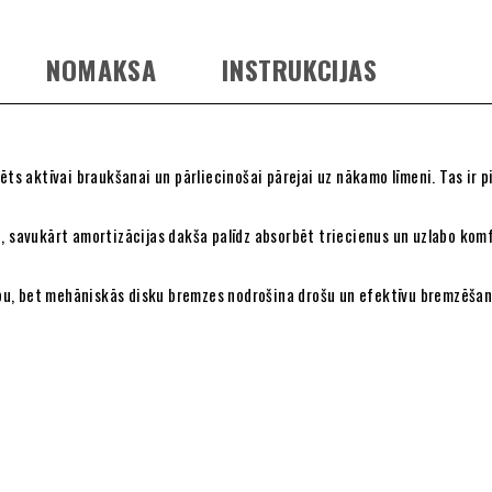
NOMAKSA
INSTRUKCIJAS
dzēts aktīvai braukšanai un pārliecinošai pārejai uz nākamo līmeni. Tas 
u, savukārt amortizācijas dakša palīdz absorbēt triecienus un uzlabo kom
u, bet mehāniskās disku bremzes nodrošina drošu un efektīvu bremzēšanu