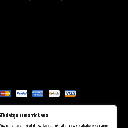
English
Lithuanian
Estonian
Sīkdatņu izmantošana
Mēs izmantojam sīkdatnes, lai nodrošinātu jums vislabāko iespējamo