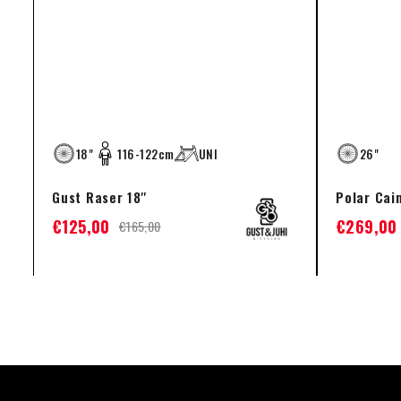
18"
116-122cm
UNI
26"
Gust Raser 18''
Polar Cai
€
125,00
€
269,00
€
165,00