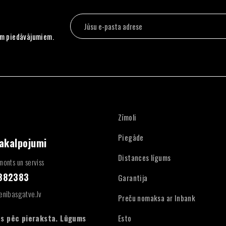
em piedāvājumiem.
Zīmoli
Piegāde
pakalpojumi
Distances līgums
onts un serviss
4882383
Garantija
enibasgatve.lv
Preču nomaksa ar Inbank
:
s pēc pieraksta. Lūgums
Esto