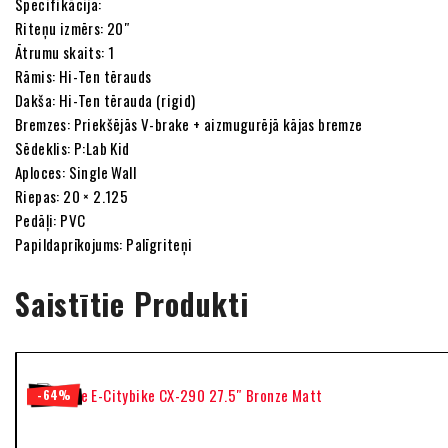
Specifikācija:
Riteņu izmērs: 20″
Ātrumu skaits: 1
Rāmis: Hi-Ten tērauds
Dakša: Hi-Ten tērauda (rigid)
Bremzes: Priekšējās V-brake + aizmugurējā kājas bremze
Sēdeklis: P:Lab Kid
Aploces: Single Wall
Riepas: 20 × 2.125
Pedāļi: PVC
Papildaprīkojums: Palīgriteņi
Saistītie Produkti
-64%
-24%
-64%
-22%
-26%
-55%
-10%
-10%
-11%
-7%
-7%