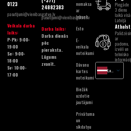
(+371)
nomaksa
0123
Piegāde
24882383
3 dienu
ar
pasutijumi@vienibasgatve.lv
laikā visā
Inbank
pasutijumi@vienibasgatve.lv
Latvijā
Veikala darba
Atbalst
Esto
Darba laiks:
laiks:
Palīdzēsi
Darba dienās
ar
P-Pk: 9:00-
E-
pēc
padomu,
veikala
19:00
izvēli un
pieraksta.
noteikumi
Se: 9:00-
tehnisko
Lūgums
informāci
18:00
zvanīt.
Dāvanu
Sv: 10:00-
Latvian
kartes
17:00
noteikumi
English
Lithuanian
Biežāk
Estonian
uzdotie
jautājumi
Privātuma
un
sīkdatņu