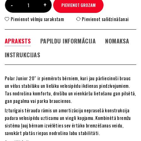
PIEVIENOT GROZAM
Pievienot vēlmju sarakstam
Pievienot salīdzināšanai
APRAKSTS
PAPILDU INFORMĀCIJA
NOMAKSA
INSTRUKCIJAS
Polar Junior 20″ ir piemērots bērniem, kuri jau pārliecinoši brauc
un vēlas stabilāku un lielāku velosipēdu ikdienas piedzīvojumiem.
Tas nodrošina komfortu, drošību un vienkāršu lietošanu gan pilsētā,
gan pagalma vai parka braucienos.
Izturīgais tērauda rāmis un amortizāciju neprasošā konstrukcija
padara velosipēdu uzticamu un viegli kopjamu. Kombinētā bremžu
sistēma ļauj bērnam izvēlēties sev ērtāko bremzēšanas veidu,
savukārt platās riepas nodrošina labu stabilitāti.