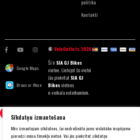
politika
Kontakti
©
VeloOutlets 2026
Šī ir
SIA GJ Bikes
Google Maps
vietne. Lietojot šo vietni
Jūs piekrītat
SIA GJ
Brauc ar Waze
Bikes
vietnes
e-veikala noteikumiem.
SALĪDZINI
(0)
Sīkdatņu izmantošana
Mēs izmantojam sīkdatnes, lai nodrošinātu jums vislabāko iespējamo
pieredzi mūsu tīmekļa vietnē. Vai jūs piekrītat sīkdatņu