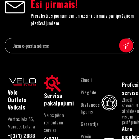
Esi pirmais!
Pieraksties jaunumiem un uzzini pirmais par īpašajiem
piedāvājumiem.
Zīmoli
Profesi
Velo
Piegāde
serviss
Servisa
Outlets
Zinoši
pakalpojumi
Distances
speciālist
Veikals
atbildes 
līgums
Velosipēda
visiem
Ventas iela 56,
jautājum
remonts un
Garantija
Mārupe, Latvija
Ātra
serviss
+(371) 2888
Preču
piegād