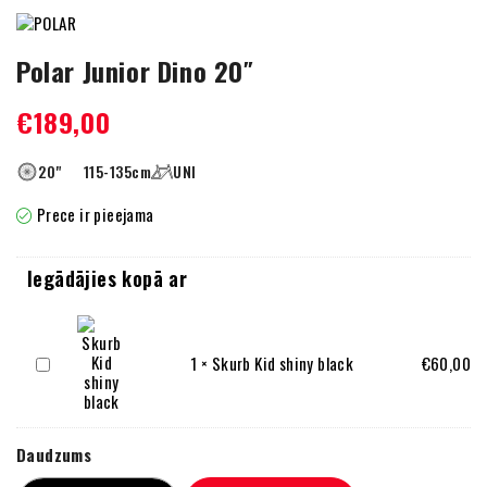
Polar Junior Dino 20″
€
189,00
20"
115-135cm
UNI
Prece ir pieejama
Iegādājies kopā ar
Skurb
1
×
Skurb Kid shiny black
€
60,00
Kid
shiny
black
Daudzums