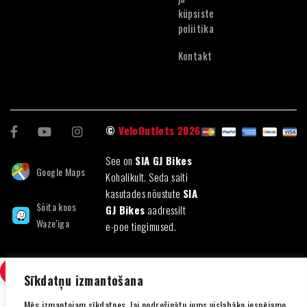
küpsiste
poliitika
Kontakt
©
VeloOutlets 2026
See on
SIA GJ Bikes
Google Maps
Kohalikult. Seda saiti
kasutades nõustute
SIA
Sõita koos
GJ Bikes
aadressilt
Waze'iga
e-poe tingimused.
VÕRDLE
(0)
Sīkdatņu izmantošana
Mēs izmantojam sīkdatnes, lai nodrošinātu jums vislabāko iespējamo