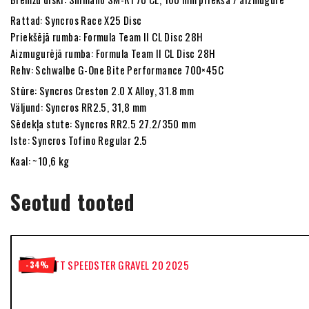
Rattad: Syncros Race X25 Disc
Priekšējā rumba: Formula Team II CL Disc 28H
Aizmugurējā rumba: Formula Team II CL Disc 28H
Rehv: Schwalbe G-One Bite Performance 700×45C
Stūre: Syncros Creston 2.0 X Alloy, 31.8 mm
Väljund: Syncros RR2.5, 31,8 mm
Sēdekļa stute: Syncros RR2.5 27.2/350 mm
Iste: Syncros Tofino Regular 2.5
Kaal: ~10,6 kg
Seotud tooted
-34%
-24%
-34%
-27%
-29%
-25%
-35%
-27%
-29%
-19%
-19%
-5%