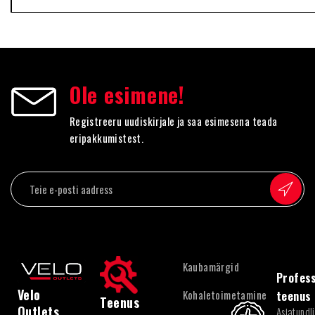
Ole esimene!
Registreeru uudiskirjale ja saa esimesena teada
eripakkumistest.
Kaubamärgid
Profess
Velo
Kohaletoimetamine
teenus
Teenus
Outlets
Asjatundl