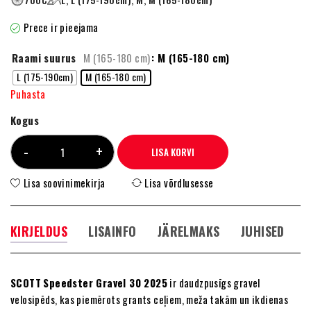
Prece ir pieejama
Raami suurus
M (165-180 cm)
: M (165-180 cm)
L (175-190cm)
M (165-180 cm)
Puhasta
Kogus
LISA KORVI
Lisa soovinimekirja
Lisa võrdlusesse
KIRJELDUS
LISAINFO
JÄRELMAKS
JUHISED
SCOTT
Speedster Gravel 30 2025
ir daudzpusīgs gravel
velosipēds, kas piemērots grants ceļiem, meža takām un ikdienas