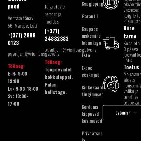
Kaugleping
eksperdid
pood
Jalgrataste
vastused
remont ja
kõigile te
Garantii
Ventase tänav
küsimuste
hooldus
56, Marupe, Läti
Kiire
Kaupade
(+371)
+(371) 2888
maksmine
tarne
24882383
Inbankiga
0123
Kohaleto
3 päeva
pasutijumi@vienibasgatve.lv
pasutijumi@vienibasgatve.lv
jooksul k
Esto
Lätis
Tööaeg:
Tööaeg:
Toetus
E-poe
Tööpäevadel
E-R: 9:00-
Me saam
eeskirjad
kokkuleppel.
aidata
19:00
Palun
nõustamis
Kinkekaardi
La: 9:00-18:00
valiku ja
helistage.
tingimused
Sv: 10:00-
tehnilise
teabega.
17:00
Korduma
Estonian
kippuvad
küsimused
Latvian
English
Privaatsus
Lithuanian
ja