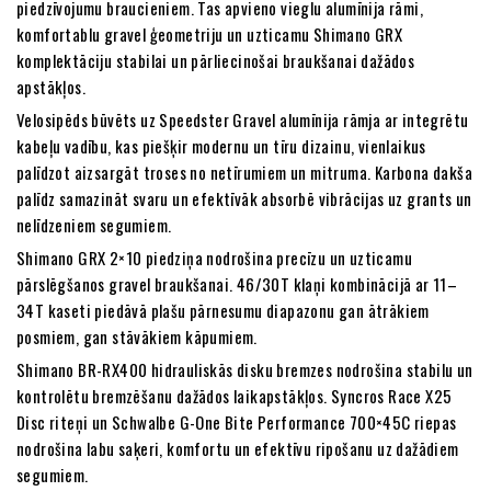
piedzīvojumu braucieniem. Tas apvieno vieglu alumīnija rāmi,
komfortablu gravel ģeometriju un uzticamu Shimano GRX
komplektāciju stabilai un pārliecinošai braukšanai dažādos
apstākļos.
Velosipēds būvēts uz Speedster Gravel alumīnija rāmja ar integrētu
kabeļu vadību, kas piešķir modernu un tīru dizainu, vienlaikus
palīdzot aizsargāt troses no netīrumiem un mitruma. Karbona dakša
palīdz samazināt svaru un efektīvāk absorbē vibrācijas uz grants un
nelīdzeniem segumiem.
Shimano GRX 2×10 piedziņa nodrošina precīzu un uzticamu
pārslēgšanos gravel braukšanai. 46/30T klaņi kombinācijā ar 11–
34T kaseti piedāvā plašu pārnesumu diapazonu gan ātrākiem
posmiem, gan stāvākiem kāpumiem.
Shimano BR-RX400 hidrauliskās disku bremzes nodrošina stabilu un
kontrolētu bremzēšanu dažādos laikapstākļos. Syncros Race X25
Disc riteņi un Schwalbe G-One Bite Performance 700×45C riepas
nodrošina labu saķeri, komfortu un efektīvu ripošanu uz dažādiem
segumiem.