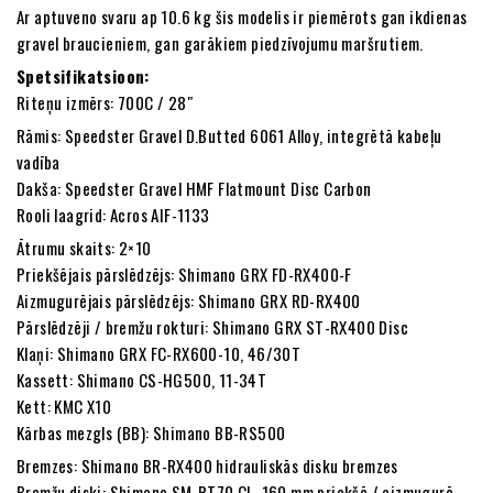
Ar aptuveno svaru ap 10.6 kg šis modelis ir piemērots gan ikdienas
gravel braucieniem, gan garākiem piedzīvojumu maršrutiem.
Spetsifikatsioon:
Riteņu izmērs: 700C / 28″
Rāmis: Speedster Gravel D.Butted 6061 Alloy, integrētā kabeļu
vadība
Dakša: Speedster Gravel HMF Flatmount Disc Carbon
Rooli laagrid: Acros AIF-1133
Ātrumu skaits: 2×10
Priekšējais pārslēdzējs: Shimano GRX FD-RX400-F
Aizmugurējais pārslēdzējs: Shimano GRX RD-RX400
Pārslēdzēji / bremžu rokturi: Shimano GRX ST-RX400 Disc
Klaņi: Shimano GRX FC-RX600-10, 46/30T
Kassett: Shimano CS-HG500, 11-34T
Kett: KMC X10
Kārbas mezgls (BB): Shimano BB-RS500
Bremzes: Shimano BR-RX400 hidrauliskās disku bremzes
Bremžu diski: Shimano SM-RT70 CL, 160 mm priekšā / aizmugurē