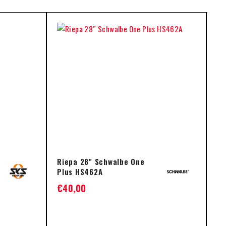
Riepa 28" Schwalbe One
Mi
Plus HS462A
L
€
40,00
€