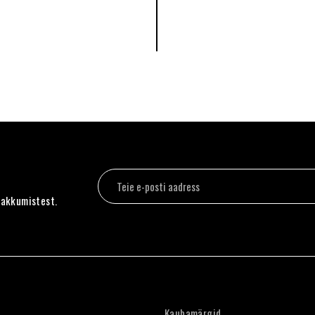
pakkumistest.
Kaubamärgid