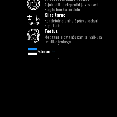
Asjatundlikud eksperdid ja vastused
kõigile teie küsimustele
Kiire tarne
Kohaletoimetamine 3 päeva jooksul
kogu Lätis
Toetus
Me saame aidata nõustamise, valiku ja
tehnilise teabega.
Estonian
Latvian
English
Lithuanian