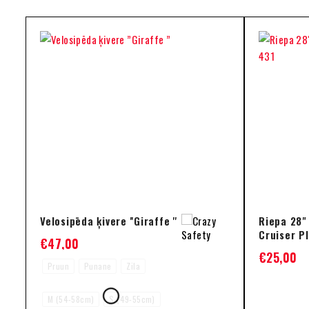
Velosipēda ķivere ''Giraffe ''
Riepa 28"
Cruiser P
€
47,00
€
25,00
Pruun
Punane
Zila
M (54-58cm)
S (49-55cm)