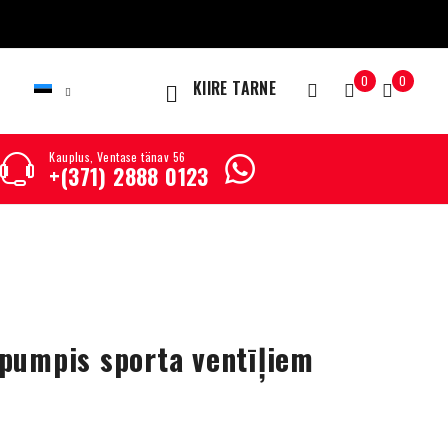
0
0
KIIRE TARNE
Kauplus, Ventase tänav 56
+(371) 2888 0123
pumpis sporta ventīļiem