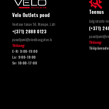
Teenus
Velo Outlets pood
Jalgrataste re
Ventase tänav 56, Marupe, Läti
(+371) 2
+(371) 2888 0123
pasutijumi@vi
pasutijumi@vienibasgatve.lv
Tööaeg:
Tööaeg:
Tööpäevadel
E-R: 9:00-19:00
La: 9:00-18:00
Sv: 10:00-17:00