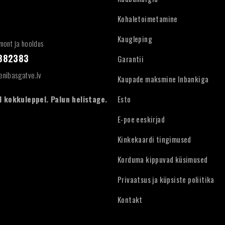
Kohaletoimetamine
Kaugleping
mont ja hooldus
4882383
Garantii
enibasgatve.lv
Kaupade maksmine Inbankiga
 kokkuleppel. Palun helistage.
Esto
E-poe eeskirjad
Kinkekaardi tingimused
Korduma kippuvad küsimused
Privaatsus ja küpsiste poliitika
Kontakt