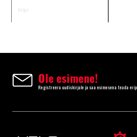
Selge
Ole esimene!
Registreeru uudiskirjale ja saa esimesena teada eri