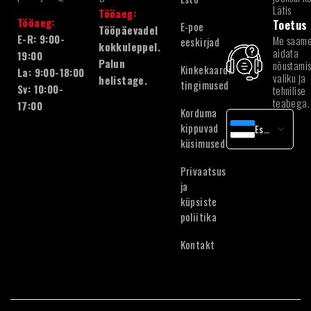
Lätis
Tööaeg:
Tööaeg:
Toetus
E-poe
Tööpäevadel
E-R: 9:00-
Me saam
eeskirjad
kokkuleppel.
aidata
19:00
Palun
nõustamis
Kinkekaardi
La: 9:00-18:00
valiku ja
helistage.
tingimused
Sv: 10:00-
tehnilise
teabega.
17:00
Korduma
kippuvad
Estonian
küsimused
Latvian
English
Privaatsus
ja
Lithuanian
küpsiste
poliitika
Kontakt