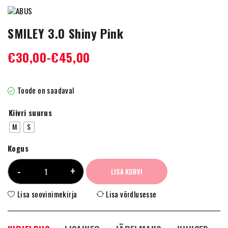
SMILEY 3.0 Shiny Pink
€
30,00
-
€
45,00
Toode on saadaval
Kiivri suurus
M
S
Kogus
LISA KORVI
Lisa soovinimekirja
Lisa võrdlusesse