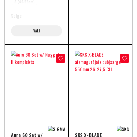
S (49-55cm)
Selge
VALI
Aura 60 Set w/
SKS X-BLADE