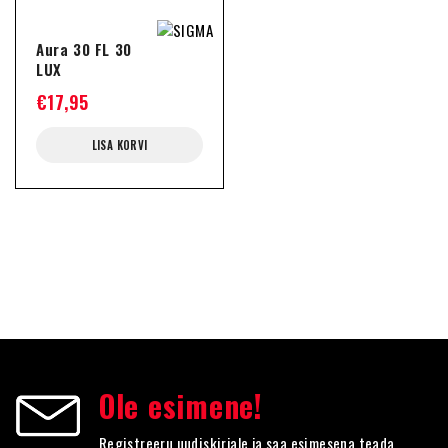
Aura 30 FL 30
LUX
€
17,95
LISA KORVI
Ole esimene!
Registreeru uudiskirjale ja saa esimesena teada