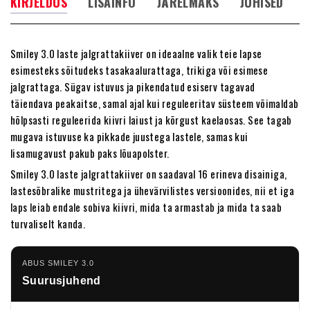
KIRJELDUS
LISAINFO
JÄRELMAKS
JUHISED
Smiley 3.0 laste jalgrattakiiver on ideaalne valik teie lapse
esimesteks sõitudeks tasakaalurattaga, trikiga või esimese
jalgrattaga. Sügav istuvus ja pikendatud esiserv tagavad
täiendava peakaitse, samal ajal kui reguleeritav süsteem võimaldab
hõlpsasti reguleerida kiivri laiust ja kõrgust kaelaosas. See tagab
mugava istuvuse ka pikkade juustega lastele, samas kui
lisamugavust pakub paks lõuapolster.
Smiley 3.0 laste jalgrattakiiver on saadaval 16 erineva disainiga,
lastesõbralike mustritega ja ühevärvilistes versioonides, nii et iga
laps leiab endale sobiva kiivri, mida ta armastab ja mida ta saab
turvaliselt kanda.
ABUS SMILEY 3.0
Suurusjuhend