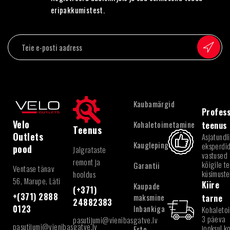
eripakkumistest.
Kaubamärgid
Profess
Velo
Kohaletoimetamine
teenus
Teenus
Outlets
Asjatundl
Kaugleping
eksperdid
pood
Jalgrataste
vastused
remont ja
kõigile te
Garantii
Ventase tänav
küsimuste
hooldus
56, Marupe, Läti
Kiire
Kaupade
(+371)
+(371) 2888
maksmine
tarne
24882383
Inbankiga
0123
Kohaleto
3 päeva
pasutijumi@vienibasgatve.lv
pasutijumi@vienibasgatve.lv
jooksul k
Esto