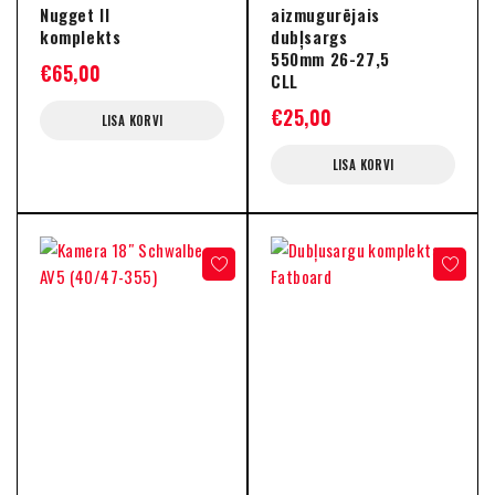
Nugget II
aizmugurējais
komplekts
dubļsargs
550mm 26-27,5
€
65,00
CLL
€
25,00
LISA KORVI
LISA KORVI