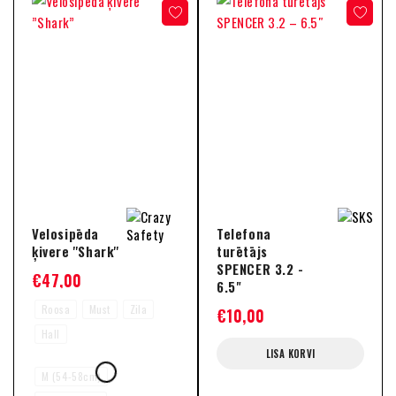
Velosipēda
Telefona
ķivere ''Shark''
turētājs
SPENCER 3.2 -
€
47,00
6.5"
Roosa
Must
Zila
€
10,00
Hall
LISA KORVI
M (54-58cm)