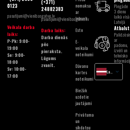
(+371)
nomaksa
0123
Piegāde
24882383
3 dienu
ar
pasutijumi@vienibasgatve.lv
laikā visā
Inbank
pasutijumi@vienibasgatve.lv
Latvijā
Veikala darba
Atbalst
Esto
Darba laiks:
laiks:
Palīdzēsi
Darba dienās
ar
P-Pk: 9:00-
E-
pēc
padomu,
veikala
19:00
izvēli un
pieraksta.
noteikumi
Se: 9:00-
tehnisko
Lūgums
informāci
18:00
zvanīt.
Dāvanu
Sv: 10:00-
Latvian
kartes
17:00
noteikumi
English
Lithuanian
Biežāk
Estonian
uzdotie
jautājumi
Privātuma
un
sīkdatņu