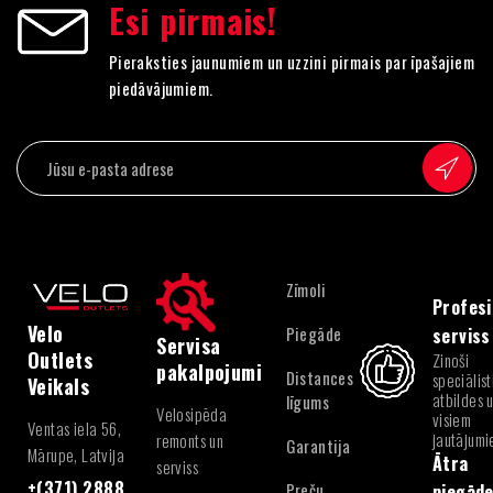
Esi pirmais!
Pieraksties jaunumiem un uzzini pirmais par īpašajiem
piedāvājumiem.
Zīmoli
Profesi
Velo
Piegāde
serviss
Servisa
Outlets
Zinoši
pakalpojumi
Distances
speciālist
Veikals
atbildes 
līgums
Velosipēda
visiem
Ventas iela 56,
jautājum
remonts un
Garantija
Mārupe, Latvija
Ātra
serviss
+(371) 2888
Preču
piegād