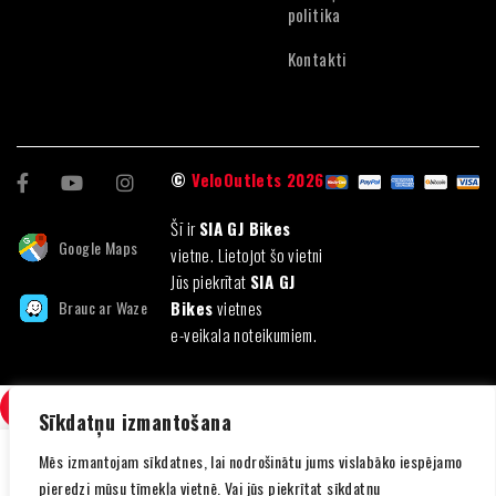
politika
Kontakti
©
VeloOutlets 2026
Šī ir
SIA GJ Bikes
Google Maps
vietne. Lietojot šo vietni
Jūs piekrītat
SIA GJ
Brauc ar Waze
Bikes
vietnes
e-veikala noteikumiem.
SALĪDZINI
(0)
Sīkdatņu izmantošana
Mēs izmantojam sīkdatnes, lai nodrošinātu jums vislabāko iespējamo
pieredzi mūsu tīmekļa vietnē. Vai jūs piekrītat sīkdatņu