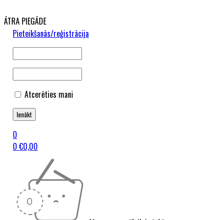
ĀTRA PIEGĀDE
Pieteikšanās/reģistrācija
Atcerēties mani
0
0
€
0,00