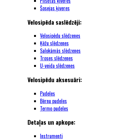
Pilsētas ķiveres
Šosejas ķiveres
Velosipēda saslēdzēji:
Velosipēdu slēdzenes
Ķēžu slēdzenes
Salokāmās slēdzenes
Troses slēdzenes
U-veida slēdzenes
Velosipēdu aksesuāri:
Pudeles
Bērnu pudeles
Termo pudeles
Detaļas un apkope:
Instrumenti