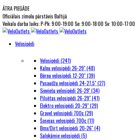
ĀTRA PIEGĀDE
Oficiālais zīmolu pārstāvis Baltijā
Veikala darba laiks: P-Pk: 9:00-19:00 Se: 9:00-18:00 Sv: 10:00-17:00
Velosipēdi
Velosipēdi (241)
Kalnu velosipēdi 26-29" (48)
Bērnu velosipēdi 12-20" (39)
Pusaudžu velosipēdi 24-27.5" (27)
Sieviešu velosipēdi 26-29'' (34)
Pilsētas velosipēdi 26-29" (41)
Elektro velosipēdi 20-29" (29)
Gravel velosipēdi 700c (29)
Šosejas velosipēdi 700c (11)
Bmx/Dirt velosipēdi 20-26" (4)
Salokāmie velosipēdi (5)