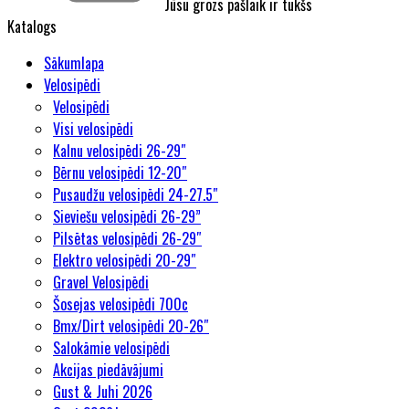
Jūsu grozs pašlaik ir tukšs
Katalogs
Sākumlapa
Velosipēdi
Velosipēdi
Visi velosipēdi
Kalnu velosipēdi 26-29″
Bērnu velosipēdi 12-20″
Pusaudžu velosipēdi 24-27.5″
Sieviešu velosipēdi 26-29”
Pilsētas velosipēdi 26-29″
Elektro velosipēdi 20-29″
Gravel Velosipēdi
Šosejas velosipēdi 700c
Bmx/Dirt velosipēdi 20-26″
Salokāmie velosipēdi
Akcijas piedāvājumi
Gust & Juhi 2026