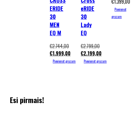
CROSS
Cross
€
1.399,00
ERIDE
eRIDE
Pievienot
30
30
grozam
MEN
Lady
EQ M
EQ
€
2.744,00
€
2.799,00
€
1.999,00
€
2.199,00
Pievienot grozam
Pievienot grozam
Esi pirmais!
Pieraksties jaunumiem un uzzini pirmais par īpašajiem
piedāvājumiem.