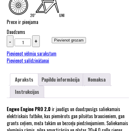
20"
UNI
Prece ir pieejama
Daudzums
Pievienot grozam
Pievienot vēlmju sarakstam
Pievienot salīdzināšanai
Apraksts
Papildu informācija
Nomaksa
Instrukcijas
Engwe Engine PRO 2.0
ir jaudīgs un daudzpusīgs saliekamais
elektriskais fatbike, kas piemērots gan pilsētas braucieniem, gan
grants ceļiem, meža takām un bezceļu piedzīvojumiem. Saliekamais
alumīnija rāmis, pilna amortizācija un platas 20×4.0 collu riepas