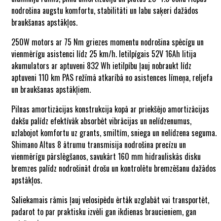
nodrošina augstu komfortu, stabilitāti un labu saķeri dažādos
braukšanas apstākļos.
250W motors ar 75 Nm griezes momentu nodrošina spēcīgu un
vienmērīgu asistenci līdz 25 km/h. Ietilpīgais 52V 16Ah litija
akumulators ar aptuveni 832 Wh ietilpību ļauj nobraukt līdz
aptuveni 110 km PAS režīmā atkarībā no asistences līmeņa, reljefa
un braukšanas apstākļiem.
Pilnas amortizācijas konstrukcija kopā ar priekšējo amortizācijas
dakšu palīdz efektīvāk absorbēt vibrācijas un nelīdzenumus,
uzlabojot komfortu uz grants, smiltīm, sniega un nelīdzena seguma.
Shimano Altus 8 ātrumu transmisija nodrošina precīzu un
vienmērīgu pārslēgšanos, savukārt 160 mm hidrauliskās disku
bremzes palīdz nodrošināt drošu un kontrolētu bremzēšanu dažādos
apstākļos.
Saliekamais rāmis ļauj velosipēdu ērtāk uzglabāt vai transportēt,
padarot to par praktisku izvēli gan ikdienas braucieniem, gan