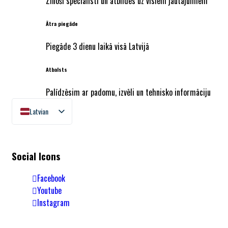
Zinoši speciālisti un atbildes uz visiem jautājumiem
Ātra piegāde
Piegāde 3 dienu laikā visā Latvijā
Atbalsts
Palīdzēsim ar padomu, izvēli un tehnisko informāciju
Latvian
English
Lithuanian
Estonian
Social Icons
Facebook
Youtube
Instagram