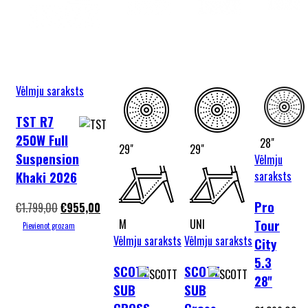
Vēlmju saraksts
TST R7
250W Full
28"
29"
29"
Suspension
Vēlmju
Khaki 2026
saraksts
Pro
€
1.799,00
€
955,00
Tour
M
UNI
Pievienot grozam
Vēlmju saraksts
Vēlmju saraksts
City
5.3
SCOTT
SCOTT
28''
SUB
SUB