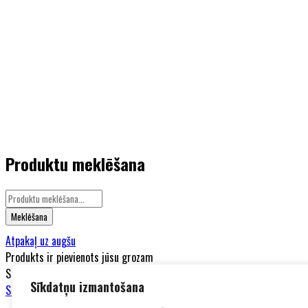
Produktu meklēšana
Atpakaļ uz augšu
Produkts ir pievienots jūsu grozam
Salīdzini
(0)
Sīkdatņu izmantošana
Salīdzini
Noņemt visus produktus