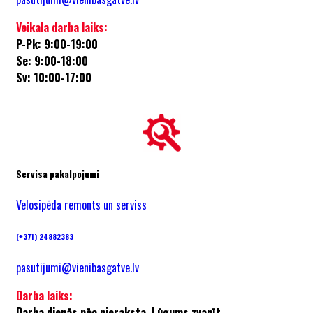
Veikala darba laiks:
P-Pk: 9:00-19:00
Se: 9:00-18:00
Sv: 10:00-17:00
Servisa pakalpojumi
Velosipēda remonts un serviss
(+371) 24882383
pasutijumi@vienibasgatve.lv
Darba laiks:
Darba dienās pēc pieraksta. Lūgums zvanīt.