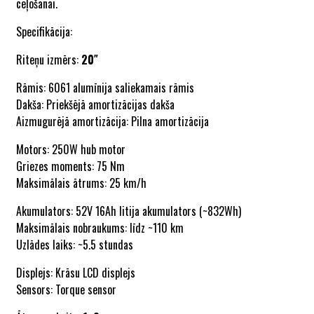
ceļošanai.
Specifikācija:
Riteņu izmērs:
20″
Rāmis: 6061 alumīnija saliekamais rāmis
Dakša: Priekšējā amortizācijas dakša
Aizmugurējā amortizācija: Pilna amortizācija
Motors: 250W hub motor
Griezes moments: 75 Nm
Maksimālais ātrums: 25 km/h
Akumulators: 52V 16Ah litija akumulators (~832Wh)
Maksimālais nobraukums: līdz ~110 km
Uzlādes laiks: ~5.5 stundas
Displejs: Krāsu LCD displejs
Sensors: Torque sensor