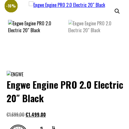
-47%
-47%
-27%
-12%
-21%
-21%
-16%
-8%
Engwe Engine PRO 2.0 Electric
20″ Black
€
1.699,00
€
1.499,00