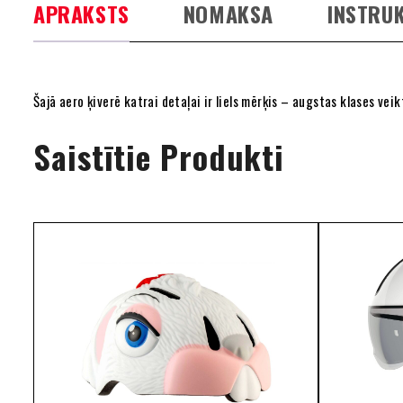
APRAKSTS
NOMAKSA
INSTRUK
Šajā aero ķiverē katrai detaļai ir liels mērķis – augstas klases ve
Saistītie Produkti