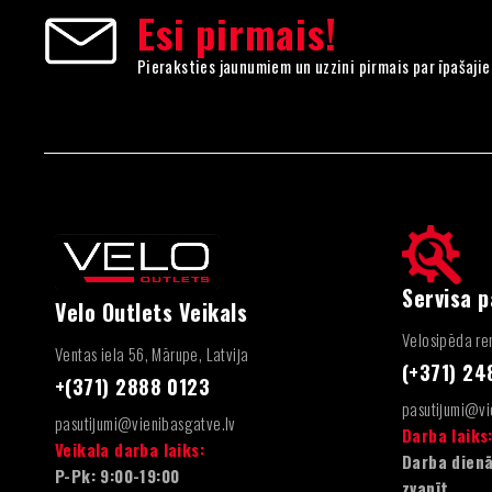
Esi pirmais!
Pieraksties jaunumiem un uzzini pirmais par īpašaji
Servisa 
Velo Outlets Veikals
Velosipēda rem
Ventas iela 56, Mārupe, Latvija
(+371) 2
+(371) 2888 0123
pasutijumi@vi
pasutijumi@vienibasgatve.lv
Darba laiks
Veikala darba laiks:
Darba dienā
P-Pk: 9:00-19:00
zvanīt.