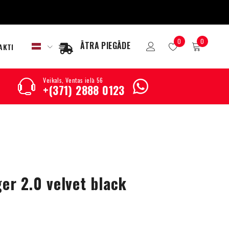
0
0
ĀTRA PIEGĀDE
AKTI
Veikals, Ventas ielā 56
+(371) 2888 0123
r 2.0 velvet black