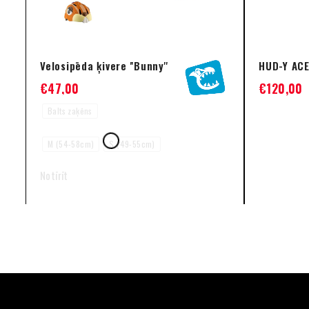
Velosipēda ķivere ''Bunny''
HUD-Y ACE
€
47,00
€
120,00
Balts zaķēns
M (54-58cm)
S (49-55cm)
Notīrīt