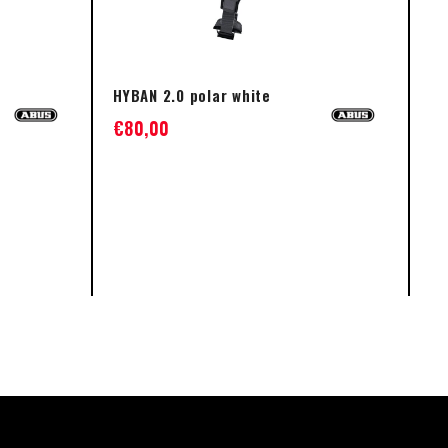
HYBAN 2.0 polar white
MA
€
80,00
€
L
Not