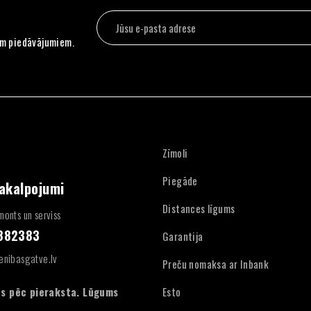
em piedāvājumiem.
Zīmoli
Piegāde
pakalpojumi
Distances līgums
onts un serviss
4882383
Garantija
enibasgatve.lv
Preču nomaksa ar Inbank
:
s pēc pieraksta. Lūgums
Esto