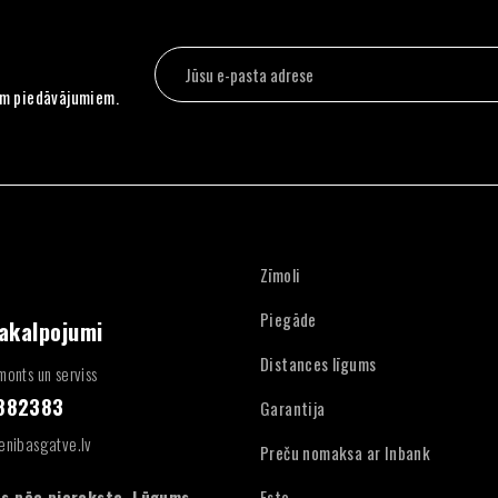
em piedāvājumiem.
Zīmoli
Piegāde
pakalpojumi
Distances līgums
onts un serviss
4882383
Garantija
enibasgatve.lv
Preču nomaksa ar Inbank
:
s pēc pieraksta. Lūgums
Esto