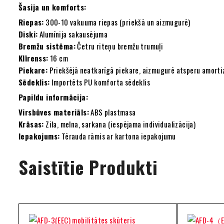
Šasija un komforts:
Riepas:
300-10 vakuuma riepas (priekšā un aizmugurē)
Diski:
Alumīnija sakausējuma
Bremžu sistēma:
Četru riteņu bremžu trumuļi
Klīrenss:
16 cm
Piekare:
Priekšējā neatkarīgā piekare, aizmugurē atsperu amorti
Sēdeklis:
Importēts PU komforta sēdeklis
Papildu informācija:
Virsbūves materiāls:
ABS plastmasa
Krāsas:
Zila, melna, sarkana (iespējama individualizācija)
Iepakojums:
Tērauda rāmis ar kartona iepakojumu
Saistītie Produkti