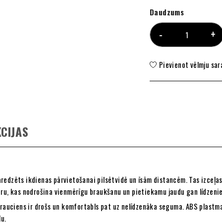
Daudzums
Pievienot vēlmju sa
CIJAS
aredzēts ikdienas pārvietošanai pilsētvidē un īsām distancēm. Tas izceļa
oru, kas nodrošina vienmērīgu braukšanu un pietiekamu jaudu gan līdzeni
 brauciens ir drošs un komfortabls pat uz nelīdzenāka seguma. ABS plastm
ļu.