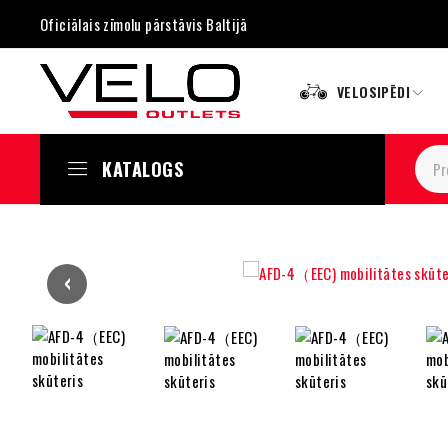
Oficiālais zīmolu pārstāvis Baltijā
VELOSIPĒDI
KATALOGS
‹