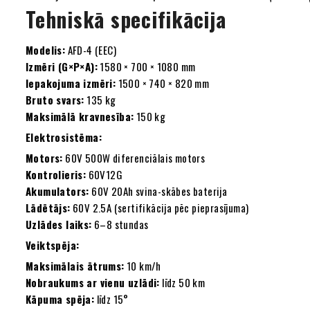
Tehniskā specifikācija
Modelis:
AFD-4 (EEC)
Izmēri (G×P×A):
1580 × 700 × 1080 mm
Iepakojuma izmēri:
1500 × 740 × 820 mm
Bruto svars:
135 kg
Maksimālā kravnesība:
150 kg
Elektrosistēma:
Motors:
60V 500W diferenciālais motors
Kontrolieris:
60V12G
Akumulators:
60V 20Ah svina-skābes baterija
Lādētājs:
60V 2.5A (sertifikācija pēc pieprasījuma)
Uzlādes laiks:
6–8 stundas
Veiktspēja:
Maksimālais ātrums:
10 km/h
Nobraukums ar vienu uzlādi:
līdz 50 km
Kāpuma spēja:
līdz 15°