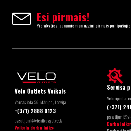
Esi pirmais!
Pieraksties jaunumiem un uzzini pirmais par īpašaji
Servisa 
Velo Outlets Veikals
Velosipēda rem
Ventas iela 56, Mārupe, Latvija
(+371) 2
+(371) 2888 0123
pasutijumi@vi
pasutijumi@vienibasgatve.lv
Darba laiks
Veikala darba laiks:
Darba dienā