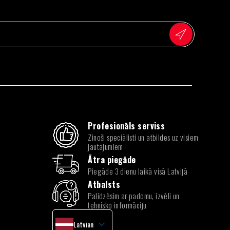
Profesionāls serviss
Zinoši speciālisti un atbildes uz visiem
jautājumiem
Ātra piegāde
Piegāde 3 dienu laikā visā Latvijā
Atbalsts
Palīdzēsim ar padomu, izvēli un
tehnisko informāciju
Latvian