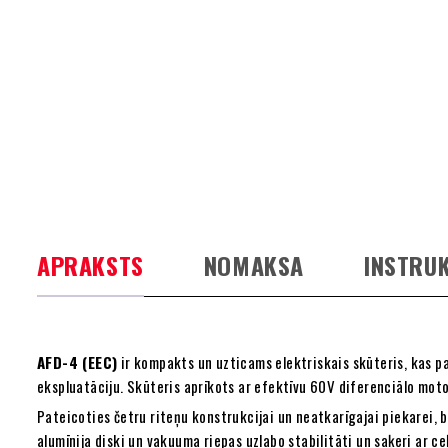
APRAKSTS
NOMAKSA
INSTRUK
AFD-4 (EEC)
ir kompakts un uzticams elektriskais skūteris, kas p
ekspluatāciju. Skūteris aprīkots ar efektīvu 60V diferenciālo mot
Pateicoties četru riteņu konstrukcijai un neatkarīgajai piekarei,
alumīnija diski un vakuuma riepas uzlabo stabilitāti un saķeri ar ce