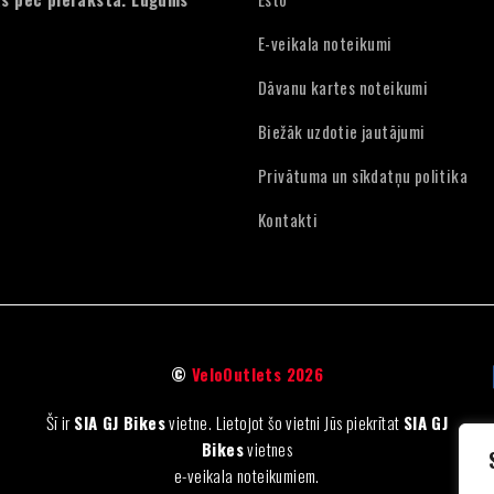
E-veikala noteikumi
Dāvanu kartes noteikumi
Biežāk uzdotie jautājumi
Privātuma un sīkdatņu politika
Kontakti
©
VeloOutlets 2026
Šī ir
SIA GJ Bikes
vietne. Lietojot šo vietni Jūs piekrītat
SIA GJ
Bikes
vietnes
e-veikala noteikumiem.