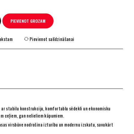
PIEVIENOT GROZAM
rakstam
Pievienot salīdzināšanai
s ar stabilu konstrukciju, komfortablu sēdekli un ekonomisku
em ceļiem, gan nelieliem kāpumiem.
asas virsbūve nodrošina izturību un modernu izskatu, savukārt