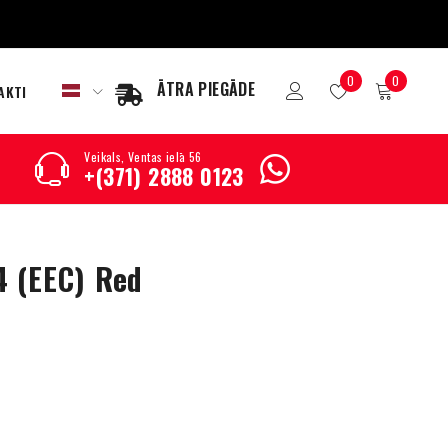
0
0
ĀTRA PIEGĀDE
AKTI
Veikals, Ventas ielā 56
+(371) 2888 0123
 (EEC) Red