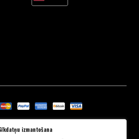
English
Lithuanian
Estonian
Sīkdatņu izmantošana