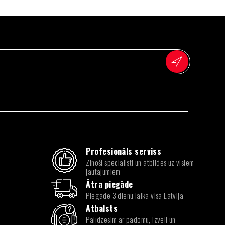
Profesionāls serviss
Zinoši speciālisti un atbildes uz visiem
jautājumiem
Ātra piegāde
Piegāde 3 dienu laikā visā Latvijā
Atbalsts
Palīdzēsim ar padomu, izvēli un