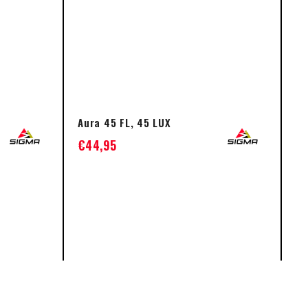
Aura 45 FL, 45 LUX
Ve
€
44,95
€
R
M
Not