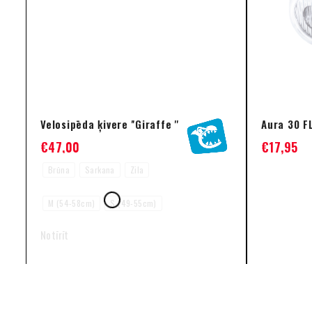
Velosipēda ķivere ''Giraffe ''
Aura 30 F
€
47,00
€
17,95
Brūna
Sarkana
Zila
M (54-58cm)
S (49-55cm)
Notīrīt