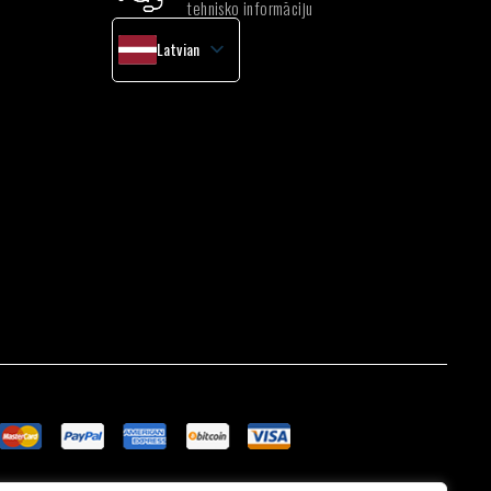
tehnisko informāciju
Latvian
English
Lithuanian
Estonian