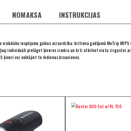
NOMAKSA
INSTRUKCIJAS
a vislabāko iespējamo galvas aizsardzību: kritiena gadījumā MoTrip MIPS 
 ļauj individuāli pielāgot ķiveres izmēru un ērti atbrīvot vietu zirgastei
 ķiveri vai valkājiet to ikdienas braucienos.