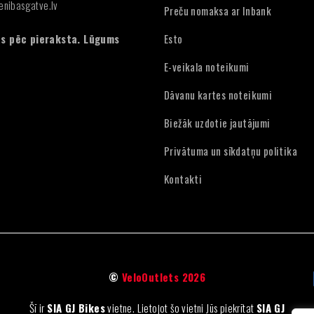
enibasgatve.lv
Preču nomaksa ar Inbank
:
s pēc pieraksta. Lūgums
Esto
E-veikala noteikumi
Dāvanu kartes noteikumi
Biežāk uzdotie jautājumi
Privātuma un sīkdatņu politika
Kontakti
©
VeloOutlets 2026
Šī ir
SIA GJ Bikes
vietne. Lietojot šo vietni Jūs piekrītat
SIA GJ