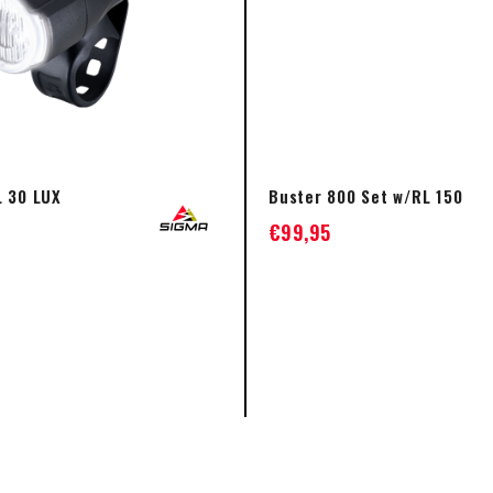
L 30 LUX
Buster 800 Set w/RL 150
€
99,95