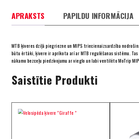
APRAKSTS
PAPILDU INFORMĀCIJA
MTB ķiveres dziļā piegriezne un MIPS triecienaizsardzība nodrošin
būtu ērtāki, ķivere ir aprīkota arī ar MTB regulēšanas sistēmu. Tas
nākamo bezceļu piedzīvojumu ar vieglo un labi ventilēto MoTrip MIPS
Saistītie Produkti