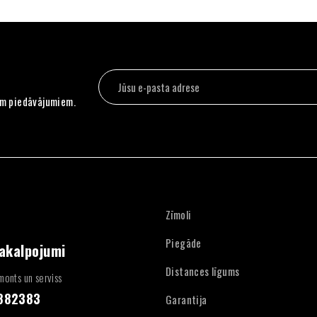
em piedāvājumiem.
Zīmoli
Piegāde
pakalpojumi
Distances līgums
onts un serviss
4882383
Garantija