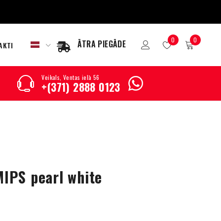
0
0
ĀTRA PIEGĀDE
AKTI
Veikals, Ventas ielā 56
+(371) 2888 0123
IPS pearl white