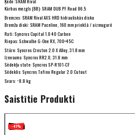
Ķēde: SRAM Rival
Kārbas mezgls (BB): SRAM DUB PF Road 86.5
Bremzes: SRAM Rival AXS HRD hidrauliskās disku
Bremžu diski: SRAM Paceline, 160 mm priekšā / aizmugurē
Rati: Syncros Capital 1.0 40 Carbon
Riepas: Schwalbe G-One RX, 700×45C
Stūre: Syncros Creston 2.0 X Alloy, 31.8 mm
Iznesums: Syncros RR2.0, 31.8 mm
Sēdekļa stute: Syncros SP-R101-CF
Sēdeklis: Syncros Tofino Regular 2.0 Cutout
Svars: ~8.8 kg
Saistītie Produkti
-24%
-25%
-28%
-36%
-53%
-28%
-27%
-25%
-28%
-36%
-41%
-41%
-5%