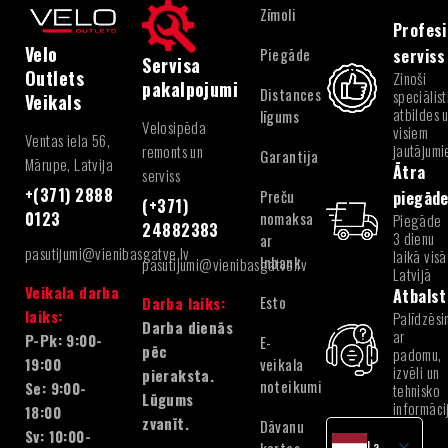
Zīmoli
Profesi
Velo
Piegāde
serviss
Servisa
Outlets
Zinoši
pakalpojumi
Distances
speciālist
Veikals
atbildes 
līgums
Velosipēda
visiem
Ventas iela 56,
jautājum
remonts un
Garantija
Mārupe, Latvija
Ātra
serviss
+(371) 2888
Preču
piegād
(+371)
nomaksa
0123
Piegāde
24882383
3 dienu
ar
pasutijumi@vienibasgatve.lv
laikā visā
Inbank
pasutijumi@vienibasgatve.lv
Latvijā
Veikala darba
Atbalst
Esto
Darba laiks:
laiks:
Palīdzēsi
Darba dienās
ar
P-Pk: 9:00-
E-
pēc
padomu,
veikala
19:00
izvēli un
pieraksta.
noteikumi
Se: 9:00-
tehnisko
Lūgums
informāci
18:00
zvanīt.
Dāvanu
Sv: 10:00-
Latvian