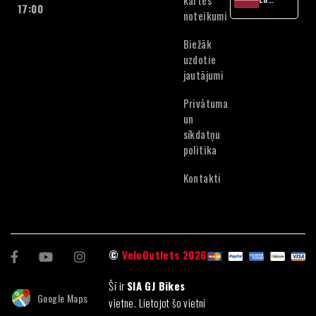
kartes
17:00
noteikumi
English
Lithuanian
Biežāk
Estonian
uzdotie
jautājumi
Privātuma
un
sīkdatņu
politika
Kontakti
©
VeloOutlets 2026
Šī ir
SIA GJ Bikes
Google Maps
vietne. Lietojot šo vietni