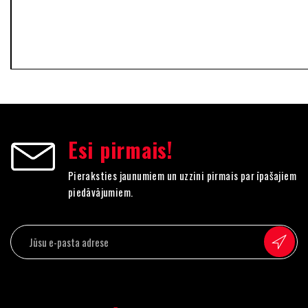
Notīrīt
Notīrīt
Esi pirmais!
Pieraksties jaunumiem un uzzini pirmais par īpašajiem
piedāvājumiem.