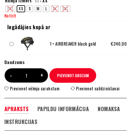
Rāmja izmērs
XS
: XS
XXS
XS
S
M
L
XL
XXL
Notīrīt
Iegādājies kopā ar
AIRBREAKER
1
×
AIRBREAKER black gold
€
240,00
black
gold
Daudzums
PIEVIENOT GROZAM
Pievienot vēlmju sarakstam
Pievienot salīdzināšanai
APRAKSTS
PAPILDU INFORMĀCIJA
NOMAKSA
INSTRUKCIJAS