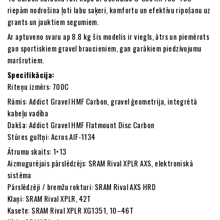
riepām nodrošina ļoti labu saķeri, komfortu un efektīvu ripošanu uz
grants un jauktiem segumiem.
Ar aptuveno svaru ap 8.8 kg šis modelis ir viegls, ātrs un piemērots
gan sportiskiem gravel braucieniem, gan garākiem piedzīvojumu
maršrutiem.
Specifikācija:
Riteņu izmērs: 700C
Rāmis: Addict Gravel HMF Carbon, gravel ģeometrija, integrētā
kabeļu vadība
Dakša: Addict Gravel HMF Flatmount Disc Carbon
Stūres gultņi: Acros AIF-1134
Ātrumu skaits: 1×13
Aizmugurējais pārslēdzējs: SRAM Rival XPLR AXS, elektroniskā
sistēma
Pārslēdzēji / bremžu rokturi: SRAM Rival AXS HRD
Klaņi: SRAM Rival XPLR, 42T
Kasete: SRAM Rival XPLR XG1351, 10–46T