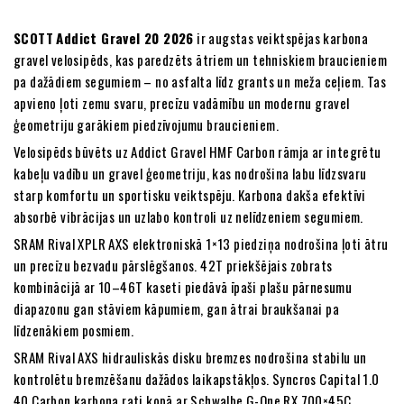
SCOTT
Addict Gravel 20 2026
ir augstas veiktspējas karbona
gravel velosipēds, kas paredzēts ātriem un tehniskiem braucieniem
pa dažādiem segumiem – no asfalta līdz grants un meža ceļiem. Tas
apvieno ļoti zemu svaru, precīzu vadāmību un modernu gravel
ģeometriju garākiem piedzīvojumu braucieniem.
Velosipēds būvēts uz Addict Gravel HMF Carbon rāmja ar integrētu
kabeļu vadību un gravel ģeometriju, kas nodrošina labu līdzsvaru
starp komfortu un sportisku veiktspēju. Karbona dakša efektīvi
absorbē vibrācijas un uzlabo kontroli uz nelīdzeniem segumiem.
SRAM Rival XPLR AXS elektroniskā 1×13 piedziņa nodrošina ļoti ātru
un precīzu bezvadu pārslēgšanos. 42T priekšējais zobrats
kombinācijā ar 10–46T kaseti piedāvā īpaši plašu pārnesumu
diapazonu gan stāviem kāpumiem, gan ātrai braukšanai pa
līdzenākiem posmiem.
SRAM Rival AXS hidrauliskās disku bremzes nodrošina stabilu un
kontrolētu bremzēšanu dažādos laikapstākļos. Syncros Capital 1.0
40 Carbon karbona rati kopā ar Schwalbe G-One RX 700×45C