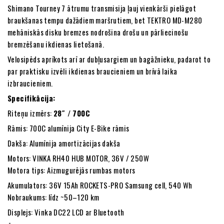
Shimano Tourney 7 ātrumu transmisija ļauj vienkārši pielāgot
braukšanas tempu dažādiem maršrutiem, bet TEKTRO MD-M280
mehāniskās disku bremzes nodrošina drošu un pārliecinošu
bremzēšanu ikdienas lietošanā.
Velosipēds aprīkots arī ar dubļusargiem un bagāžnieku, padarot to
par praktisku izvēli ikdienas braucieniem un brīvā laika
izbraucieniem.
Specifikācija:
Riteņu izmērs:
28″ / 700C
Rāmis: 700C alumīnija City E-Bike rāmis
Dakša: Alumīnija amortizācijas dakša
Motors: VINKA RH40 HUB MOTOR, 36V / 250W
Motora tips: Aizmugurējās rumbas motors
Akumulators: 36V 15Ah ROCKETS-PRO Samsung cell, 540 Wh
Nobraukums: līdz ~50–120 km
Displejs: Vinka DC22 LCD ar Bluetooth