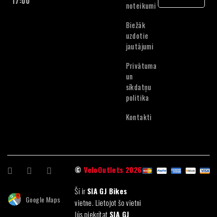
17:00
noteikumi
English
Lithuanian
Biežāk
Estonian
uzdotie
jautājumi
Privātuma
un
sīkdatņu
politika
Kontakti
©
VeloOutlets 2026
Šī ir
SIA GJ Bikes
Google Maps
vietne. Lietojot šo vietni
Jūs piekrītat
SIA GJ