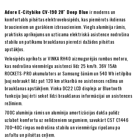
Adore E-Citybike CV-190 28″ Deep Blue
ir moderns un
komfortabls pilsētas elektrovelosipēds, kas piemērots ikdienas
braucieniem un garākiem izbraucieniem. Viegls alumīnija rāmis,
praktisks aprīkojums un uzticama elektriskā asistence nodrošina
stabilu un patīkamu braukšanas pieredzi dažādos pilsētas
apstākļos.
Velosipēds aprīkots ar VINKA RH40 aizmugurējās rumbas motoru,
kas nodrošina vienmērīgu asistenci līdz 25 km/h. 36V 15Ah
ROCKETS-PRO akumulators ar Samsung šūnām un 540 Wh ietilpību
ļauj nobraukt līdz pat 120 km atkarībā no asistences režīma un
braukšanas apstākļiem. Vinka DC22 LCD displejs ar Bluetooth
funkciju ļauj ērti sekot līdzi braukšanas informācijai un asistences
režīmiem.
700C alumīnija rāmis un alumīnija amortizācijas dakša palīdz
uzlabot komfortu uz nelīdzeniem segumiem, savukārt CST C1446
700×40C riepas nodrošina stabilu un vienmērīgu ripošanu pa
asfaltu un pilsētas ceļiem.