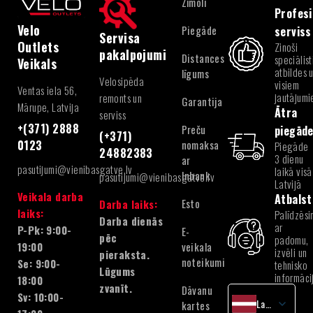
Zīmoli
Profesi
Velo
Piegāde
serviss
Servisa
Outlets
Zinoši
pakalpojumi
Distances
speciālist
Veikals
atbildes 
līgums
Velosipēda
visiem
Ventas iela 56,
jautājum
remonts un
Garantija
Mārupe, Latvija
Ātra
serviss
+(371) 2888
Preču
piegād
(+371)
nomaksa
0123
Piegāde
24882383
3 dienu
ar
pasutijumi@vienibasgatve.lv
laikā visā
Inbank
pasutijumi@vienibasgatve.lv
Latvijā
Veikala darba
Atbalst
Esto
Darba laiks:
laiks:
Palīdzēsi
Darba dienās
ar
P-Pk: 9:00-
E-
pēc
padomu,
veikala
19:00
izvēli un
pieraksta.
noteikumi
Se: 9:00-
tehnisko
Lūgums
informāci
18:00
zvanīt.
Dāvanu
Sv: 10:00-
Latvian
kartes