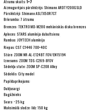
Ātrumu skaits:
1×7
Aizmugurējais pārslēdzējs: Shimano ARDTY200GSLD
Pārslēdzēji: Shimano ASLTX50R7CT
Brīvrumba: 7 ātrumu
Bremzes: TEKTRO MD-M280 mehāniskās disku bremzes
Aploces: STARS alumīnija dubultsienu
Rumbas: JOYTECH alumīnija
Riepas: CST C1446 700×40C
Stūre: ZOOM NR-AL-E124BT FOV/EN15194
Iznesums: ZOOM TDS-C269-8FOV
Sēdekļa stute: ZOOM SP-C208 Alloy
Sēdeklis: City model
Papildaprīkojums:
Dubļusargi
Bagāžnieks
Svars: ~25 kg
Maksimālā slodze: līdz 150 kg