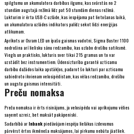
spilgtumu un akumulatora darbības ilgumu, kas svārstās no 2
stundām augstajā režīmā līdz pat 50 stundām dienas režīmā.
Lukturim ir ērta USB-C uzlāde, kas iespējama pat lietošanas laikā,
un akumulatora uzlādes indikators palīdz sekot līdzi enerģijas
atlikumam.
Aprīkots ar Osram LED un īpašu gaismas vadotni, Sigma Buster 1100
nodrošina arī lielisku sānu redzamību, kas uzlabo drošību satiksmē.
Viegls un praktisks, lukturis sver tikai 215 gramus un to var
uzstādīt bez instrumentiem. Ūdensizturība garantē uzticamu
darbību dažādos laika apstākļos, padarot šo lukturi par uzticamu
sabiedroto ikvienam velosipēdistam, kas vēlas redzamību, drošību
un augstu gaismas intensitāti.
Preču nomaksa
Preču nomaksa ir ērts risinājums, ja velosipēdu vai aprīkojumu vēlies
saņemt uzreiz, bet maksāt pakāpeniski.
Sadarbībā ar
Inbank
piedāvājam iespēju lielākus izdevumus
pārvērst ērtos ikmēneša maksājumos, lai pirkumu nebūtu jāatliek.