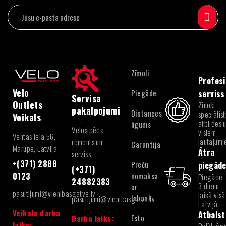
Zīmoli
Profesi
Velo
Piegāde
serviss
Servisa
Outlets
Zinoši
pakalpojumi
Distances
speciālist
Veikals
atbildes 
līgums
Velosipēda
visiem
Ventas iela 56,
jautājum
remonts un
Garantija
Mārupe, Latvija
Ātra
serviss
+(371) 2888
Preču
piegād
(+371)
nomaksa
0123
Piegāde
24882383
3 dienu
ar
pasutijumi@vienibasgatve.lv
laikā visā
Inbank
pasutijumi@vienibasgatve.lv
Latvijā
Veikala darba
Atbalst
Esto
Darba laiks:
laiks: