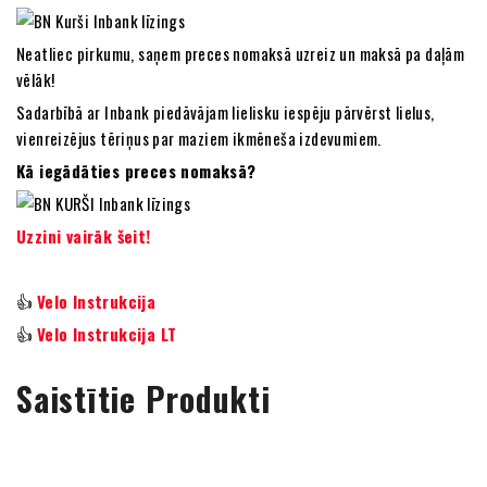
Neatliec pirkumu, saņem preces nomaksā uzreiz un maksā pa daļām
vēlāk!
Sadarbībā ar Inbank piedāvājam lielisku iespēju pārvērst lielus,
vienreizējus tēriņus par maziem ikmēneša izdevumiem.
Kā iegādāties preces nomaksā?
Uzzini vairāk šeit!
👍
Velo Instrukcija
👍
Velo Instrukcija LT
Saistītie Produkti