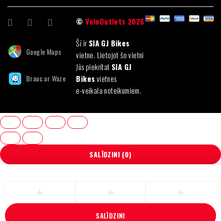
©
VeloOutlets 2026
Šī ir
SIA GJ Bikes
Google Maps
vietne. Lietojot šo vietni
Jūs piekrītat
SIA GJ
Brauc ar Waze
Bikes
vietnes
e-veikala noteikumiem.
SALĪDZINI
(0)
SALĪDZINI