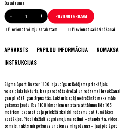
Daudzums
PIEVIENOT GROZAM
Pievienot vēlmju sarakstam
Pievienot salīdzināšanai
APRAKSTS
PAPILDU INFORMĀCIJA
NOMAKSA
INSTRUKCIJAS
Sigma Sport Buster 1100 ir jaudīgs uzlādējams priekšējais
velosipēda lukturis, kas paredzēts drošai un redzamai braukšanai
gan pilsētā, gan ārpus tās. Lukturis spēj nodrošināt maksimālo
gaismas jaudu līdz 1100 lūmeniem un stara attālumu līdz 165
metriem, padarot ceļu priekšā skaidri redzamu pat tumšākos
apstākļos. Pieci dažādi apgaismojuma režīmi – standarta, video,
zemais, nakts mirgošanas un dienas mirgošanas – ļauj pielāgot