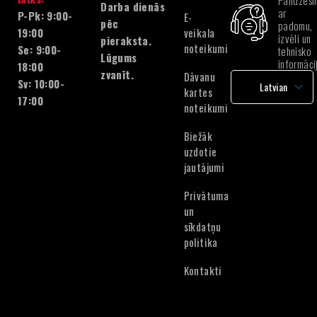
Palīdzēsi
Darba dienās
ar
P-Pk: 9:00-
E-
pēc
padomu,
veikala
19:00
izvēli un
pieraksta.
noteikumi
Se: 9:00-
tehnisko
Lūgums
informāci
18:00
zvanīt.
Dāvanu
Sv: 10:00-
Latvian
kartes
17:00
English
noteikumi
Lithuanian
Biežāk
Estonian
uzdotie
jautājumi
Privātuma
un
sīkdatņu
politika
Kontakti