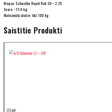
Riepas: Schwalbe Rapid Rob 26 × 2.25
Svars: ~13.4 kg
Maksimālā slodze: līdz 100 kg
Saistītie Produkti
-23%
-26%
-23%
-10%
-17%
-21%
-21%
-10%
-7%
26"
24″
UNI
27.5"
165-175cm
20"
29"
170-190cm
L
16"
110-116cm
UNI
28″
20"
28″
26"
24″
UNI
27.5"
165-175cm
20"