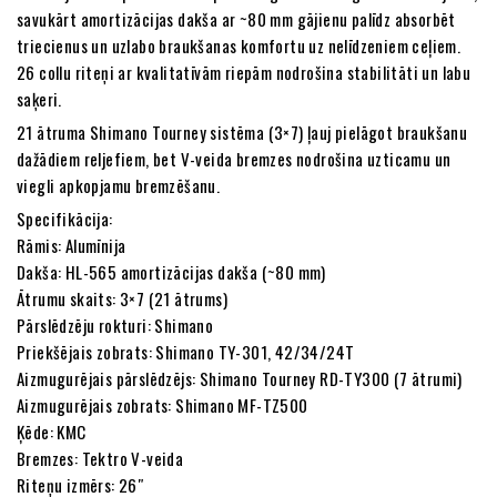
savukārt amortizācijas dakša ar ~80 mm gājienu palīdz absorbēt
triecienus un uzlabo braukšanas komfortu uz nelīdzeniem ceļiem.
26 collu riteņi ar kvalitatīvām riepām nodrošina stabilitāti un labu
saķeri.
21 ātruma Shimano Tourney sistēma (3×7) ļauj pielāgot braukšanu
dažādiem reljefiem, bet V-veida bremzes nodrošina uzticamu un
viegli apkopjamu bremzēšanu.
Specifikācija:
Rāmis: Alumīnija
Dakša: HL-565 amortizācijas dakša (~80 mm)
Ātrumu skaits: 3×7 (21 ātrums)
Pārslēdzēju rokturi: Shimano
Priekšējais zobrats: Shimano TY-301, 42/34/24T
Aizmugurējais pārslēdzējs: Shimano Tourney RD-TY300 (7 ātrumi)
Aizmugurējais zobrats: Shimano MF-TZ500
Ķēde: KMC
Bremzes: Tektro V-veida
Riteņu izmērs: 26″