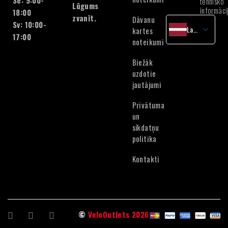
Se: 9:00-
tehnisko
Lūgums
informāci
18:00
zvanīt.
Dāvanu
Sv: 10:00-
Latvian
kartes
17:00
noteikumi
English
Lithuanian
Biežāk
Estonian
uzdotie
jautājumi
Privātuma
un
sīkdatņu
politika
Kontakti
©
VeloOutlets 2026