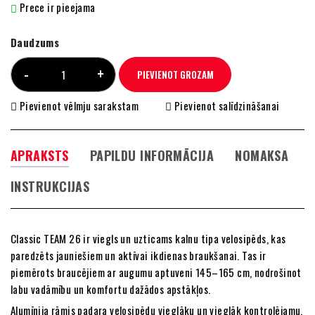
Prece ir pieejama
Daudzums
PIEVIENOT GROZAM
Pievienot vēlmju sarakstam
Pievienot salīdzināšanai
APRAKSTS
PAPILDU INFORMĀCIJA
NOMAKSA
INSTRUKCIJAS
Classic TEAM 26 ir viegls un uzticams kalnu tipa velosipēds, kas
paredzēts jauniešiem un aktīvai ikdienas braukšanai. Tas ir
piemērots braucējiem ar augumu aptuveni 145–165 cm, nodrošinot
labu vadāmību un komfortu dažādos apstākļos.
Alumīnija rāmis padara velosipēdu vieglāku un vieglāk kontrolējamu,