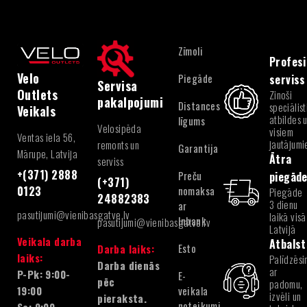
Zīmoli
Profesi
Velo
Piegāde
serviss
Servisa
Outlets
Zinoši
pakalpojumi
Distances
speciālist
Veikals
atbildes 
līgums
Velosipēda
visiem
Ventas iela 56,
jautājum
remonts un
Garantija
Mārupe, Latvija
Ātra
serviss
+(371) 2888
Preču
piegād
(+371)
nomaksa
0123
Piegāde
24882383
3 dienu
ar
pasutijumi@vienibasgatve.lv
laikā visā
Inbank
pasutijumi@vienibasgatve.lv
Latvijā
Veikala darba
Atbalst
Esto
Darba laiks:
laiks:
Palīdzēsi
Darba dienās
ar
P-Pk: 9:00-
E-
pēc
padomu,
veikala
19:00
izvēli un
pieraksta.
noteikumi