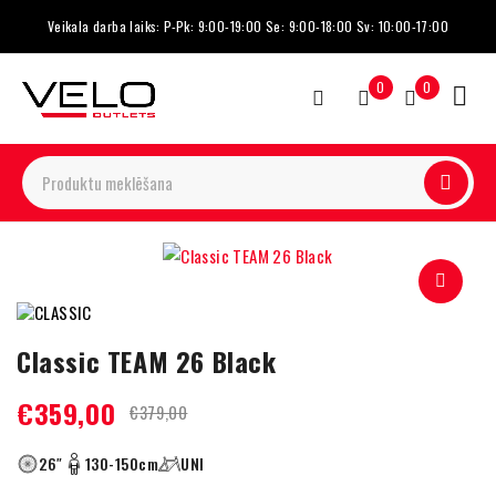
Veikala darba laiks: P-Pk: 9:00-19:00 Se: 9:00-18:00 Sv: 10:00-17:00
0
0
-5%
Classic TEAM 26 Black
€
359,00
€
379,00
26″
130-150cm
UNI