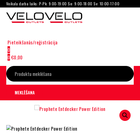
Veikala darba laiks: P-Pk: 9:00-19:00 Se: 9:00-18:00 Sv: 10:00-17:00
Pieteikšanās/reģistrācija
0
0
€
0,00
-24%
-22%
-20%
-16%
-10%
-5%