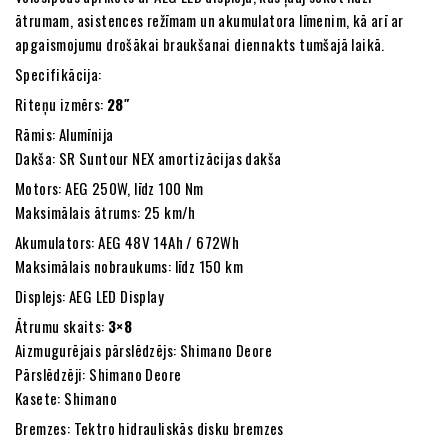
ātrumam, asistences režīmam un akumulatora līmenim, kā arī ar
apgaismojumu drošākai braukšanai diennakts tumšajā laikā.
Specifikācija:
Riteņu izmērs:
28″
Rāmis: Alumīnija
Dakša: SR Suntour NEX amortizācijas dakša
Motors: AEG 250W, līdz 100 Nm
Maksimālais ātrums: 25 km/h
Akumulators: AEG 48V 14Ah / 672Wh
Maksimālais nobraukums: līdz 150 km
Displejs: AEG LED Display
Ātrumu skaits:
3×8
Aizmugurējais pārslēdzējs: Shimano Deore
Pārslēdzēji: Shimano Deore
Kasete: Shimano
Bremzes: Tektro hidrauliskās disku bremzes