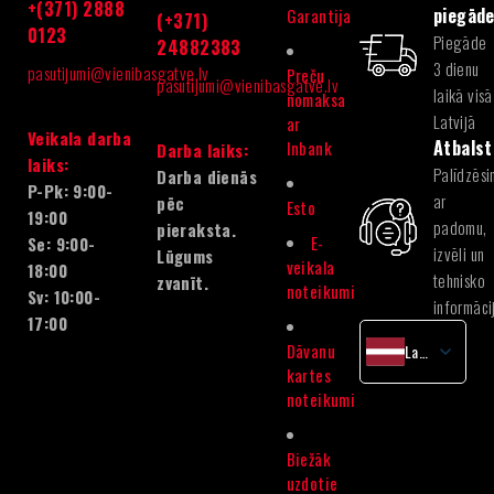
+(371) 2888
piegād
Garantija
(+371)
0123
Piegāde
24882383
3 dienu
pasutijumi@vienibasgatve.lv
Preču
pasutijumi@vienibasgatve.lv
laikā visā
nomaksa
Latvijā
ar
Veikala darba
Atbalst
Inbank
Darba laiks:
laiks:
Palīdzēsi
Darba dienās
P-Pk: 9:00-
ar
pēc
Esto
19:00
padomu,
pieraksta.
E-
Se: 9:00-
izvēli un
Lūgums
veikala
18:00
tehnisko
zvanīt.
noteikumi
Sv: 10:00-
informāci
17:00
Dāvanu
Latvian
kartes
English
noteikumi
Lithuanian
Estonian
Biežāk
uzdotie