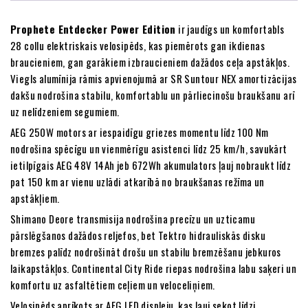
Prophete Entdecker Power Edition
ir jaudīgs un komfortabls
28 collu elektriskais velosipēds, kas piemērots gan ikdienas
braucieniem, gan garākiem izbraucieniem dažādos ceļa apstākļos.
Viegls alumīnija rāmis apvienojumā ar SR Suntour NEX amortizācijas
dakšu nodrošina stabilu, komfortablu un pārliecinošu braukšanu arī
uz nelīdzeniem segumiem.
AEG 250W motors ar iespaidīgu griezes momentu līdz 100 Nm
nodrošina spēcīgu un vienmērīgu asistenci līdz 25 km/h, savukārt
ietilpīgais AEG 48V 14Ah jeb 672Wh akumulators ļauj nobraukt līdz
pat 150 km ar vienu uzlādi atkarībā no braukšanas režīma un
apstākļiem.
Shimano Deore transmisija nodrošina precīzu un uzticamu
pārslēgšanos dažādos reljefos, bet Tektro hidrauliskās disku
bremzes palīdz nodrošināt drošu un stabilu bremzēšanu jebkuros
laikapstākļos. Continental City Ride riepas nodrošina labu saķeri un
komfortu uz asfaltētiem ceļiem un veloceliņiem.
Velosipēds aprīkots ar AEG LED displeju, kas ļauj sekot līdzi