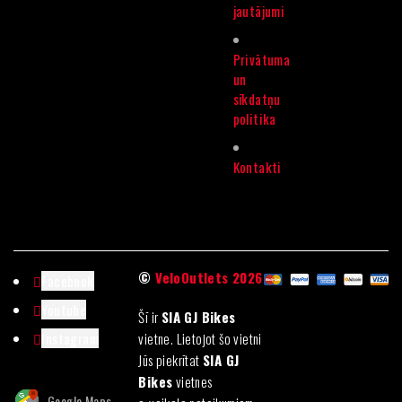
jautājumi
Privātuma
un
sīkdatņu
politika
Kontakti
©
VeloOutlets 2026
Facebook
Youtube
Šī ir
SIA GJ Bikes
Instagram
vietne. Lietojot šo vietni
Jūs piekrītat
SIA GJ
Bikes
vietnes
Google Maps