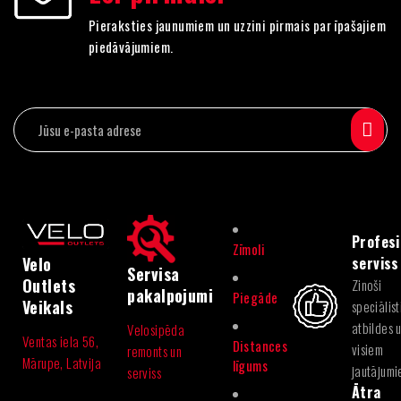
Pieraksties jaunumiem un uzzini pirmais par īpašajiem
piedāvājumiem.
Profesi
Zīmoli
serviss
Velo
Servisa
Outlets
Zinoši
pakalpojumi
Piegāde
Veikals
speciālist
atbildes 
Velosipēda
Ventas iela 56,
Distances
visiem
remonts un
Mārupe, Latvija
līgums
jautājum
serviss
Ātra